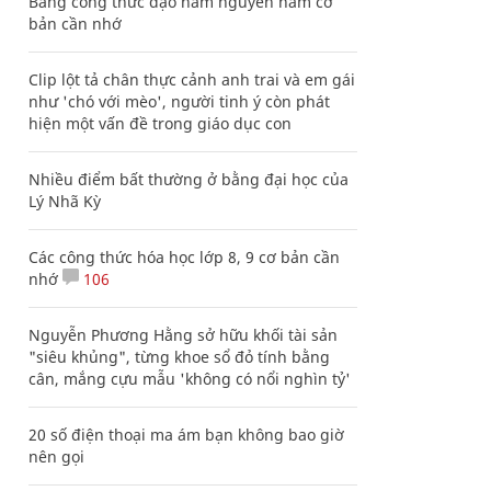
Bảng công thức đạo hàm nguyên hàm cơ
bản cần nhớ
Clip lột tả chân thực cảnh anh trai và em gái
như 'chó với mèo', người tinh ý còn phát
hiện một vấn đề trong giáo dục con
Nhiều điểm bất thường ở bằng đại học của
Lý Nhã Kỳ
Các công thức hóa học lớp 8, 9 cơ bản cần
nhớ
106
Nguyễn Phương Hằng sở hữu khối tài sản
"siêu khủng", từng khoe sổ đỏ tính bằng
cân, mắng cựu mẫu 'không có nổi nghìn tỷ'
20 số điện thoại ma ám bạn không bao giờ
nên gọi