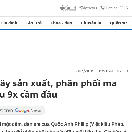
Hotline: 09161
Gia đình
Giới trẻ
Khỏe - đẹp
Chuyện lạ
Quân sự
17/07/2018 10:39 (GMT+07:00)
ây sản xuất, phân phối ma
ều 9x cầm đầu
i một đêm, đàn em của Quốc Anh Phillip (Việt kiều Pháp,
ổng hợp để phân phối cho các đầu mối tiêu thụ. Giá bán sỉ