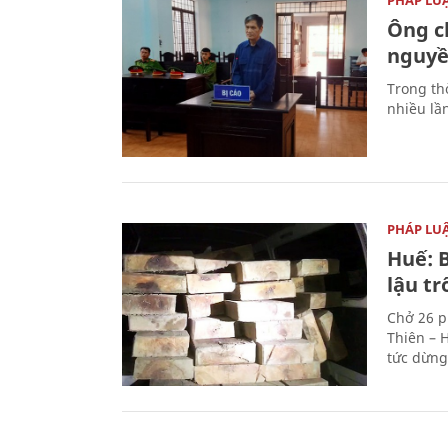
Ông ch
nguyền
Trong thờ
nhiều lầ
PHÁP LU
Huế: B
lậu t
Chở 26 p
Thiên – 
tức dừng