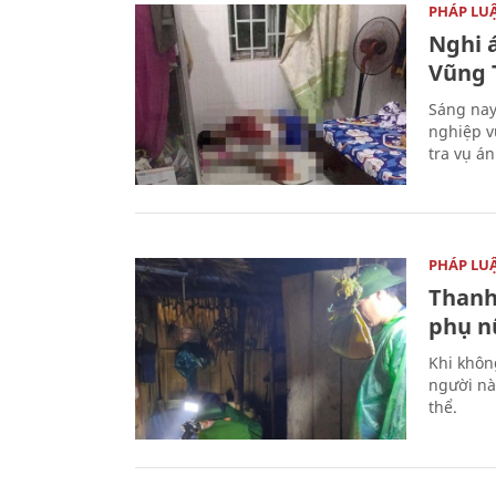
PHÁP LU
Nghi á
Vũng 
Sáng nay
nghiệp v
tra vụ á
PHÁP LU
Thanh
phụ nữ
Khi khôn
người nà
thể.