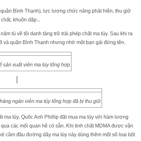
 quận Bình Thạnh), lực lượng chức năng phát hiện, thu giữ
 chất, khuôn dập...
ăm tù về tội danh tàng trữ trái phép chất ma túy. Sau khi ra
n 8 và quận Bình Thạnh nhưng nhờ một bạn gái đứng tên.
 sản xuất viên ma túy tổng hợp.
 hàng ngàn viên ma túy tổng hợp đã bị thu giữ.
ất ma túy, Quốc Anh Phillip đặt mua ma túy với hàm lượng
g qua các mối quan hệ có sẵn. Khi tinh chất MDMA được vận
ẻ cầm đầu đường dây ma túy này dùng thêm một số loại bột