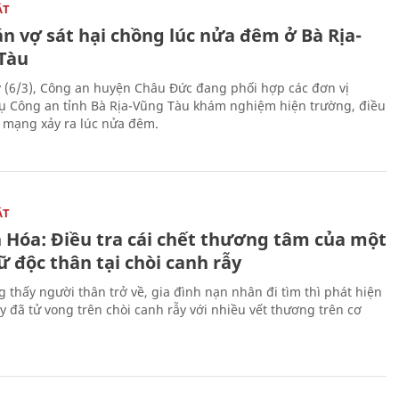
ẬT
n vợ sát hại chồng lúc nửa đêm ở Bà Rịa-
Tàu
 (6/3), Công an huyện Châu Đức đang phối hợp các đơn vị
ụ Công an tỉnh Bà Rịa-Vũng Tàu khám nghiệm hiện trường, điều
n mạng xảy ra lúc nửa đêm.
ẬT
 Hóa: Điều tra cái chết thương tâm của một
 độc thân tại chòi canh rẫy
g thấy người thân trở về, gia đình nạn nhân đi tìm thì phát hiện
y đã tử vong trên chòi canh rẫy với nhiều vết thương trên cơ