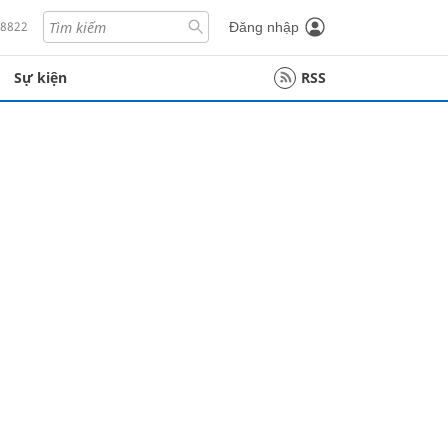
18822
Đăng nhập
Sự kiện
RSS