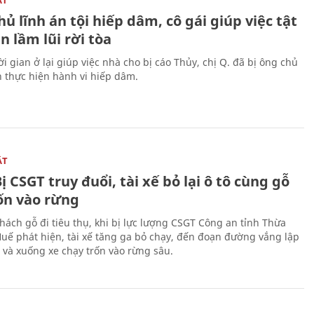
ủ lĩnh án tội hiếp dâm, cô gái giúp việc tật
 lầm lũi rời tòa
i gian ở lại giúp việc nhà cho bị cáo Thủy, chị Q. đã bị ông chủ
n thực hiện hành vi hiếp dâm.
ẬT
ị CSGT truy đuổi, tài xế bỏ lại ô tô cùng gỗ
rốn vào rừng
hách gỗ đi tiêu thụ, khi bị lực lượng CSGT Công an tỉnh Thừa
Huế phát hiện, tài xế tăng ga bỏ chạy, đến đoạn đường vắng lập
 và xuống xe chạy trốn vào rừng sâu.