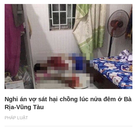
Nghi án vợ sát hại chồng lúc nửa đêm ở Bà
Rịa-Vũng Tàu
PHÁP LUẬT