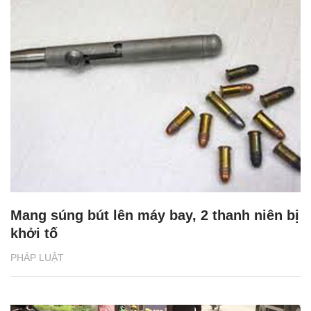
Mang súng bút lên máy bay, 2 thanh niên bị
khởi tố
PHÁP LUẬT