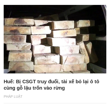
Huế: Bị CSGT truy đuổi, tài xế bỏ lại ô tô
cùng gỗ lậu trốn vào rừng
PHÁP LUẬT