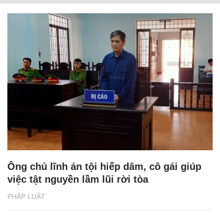
Ông chủ lĩnh án tội hiếp dâm, cô gái giúp
việc tật nguyền lầm lũi rời tòa
PHÁP LUẬT