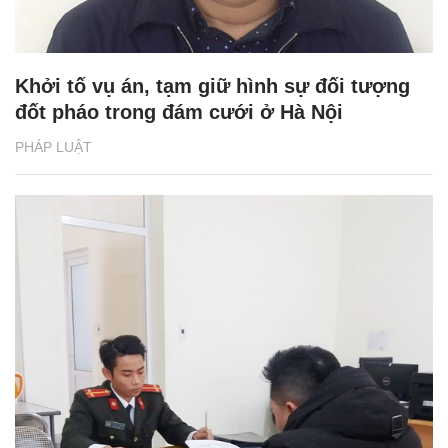
Khởi tố vụ án, tạm giữ hình sự đối tượng
đốt pháo trong đám cưới ở Hà Nội
PHÁP LUẬT