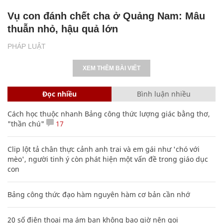
Vụ con đánh chết cha ở Quảng Nam: Mâu
thuẫn nhỏ, hậu quả lớn
PHÁP LUẬT
XEM THÊM BÀI VIẾT
Đọc nhiều
Bình luận nhiều
Cách học thuộc nhanh Bảng công thức lượng giác bằng thơ,
"thần chú"
17
Clip lột tả chân thực cảnh anh trai và em gái như 'chó với
mèo', người tinh ý còn phát hiện một vấn đề trong giáo dục
con
Bảng công thức đạo hàm nguyên hàm cơ bản cần nhớ
20 số điện thoại ma ám bạn không bao giờ nên gọi