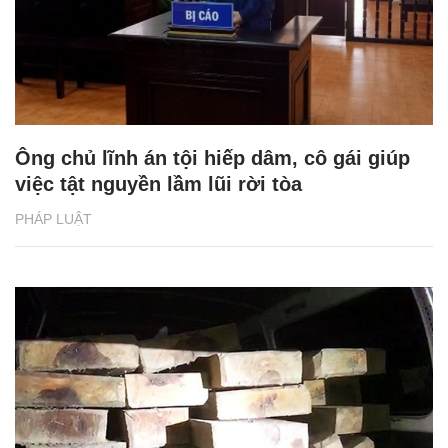
Ông chủ lĩnh án tội hiếp dâm, cô gái giúp
việc tật nguyền lầm lũi rời tòa
PHÁP LUẬT