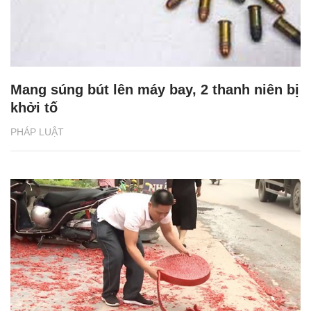
Mang súng bút lên máy bay, 2 thanh niên bị
khởi tố
PHÁP LUẬT