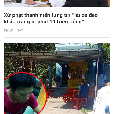
Xử phạt thanh niên tung tin "lái xe đeo
khẩu trang bị phạt 10 triệu đồng"
PHÁP LUẬT