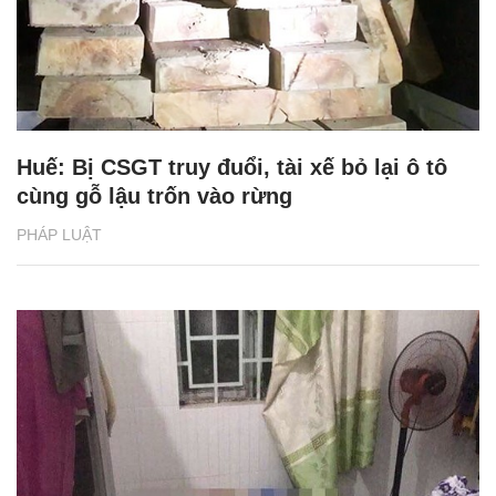
Huế: Bị CSGT truy đuổi, tài xế bỏ lại ô tô
cùng gỗ lậu trốn vào rừng
PHÁP LUẬT