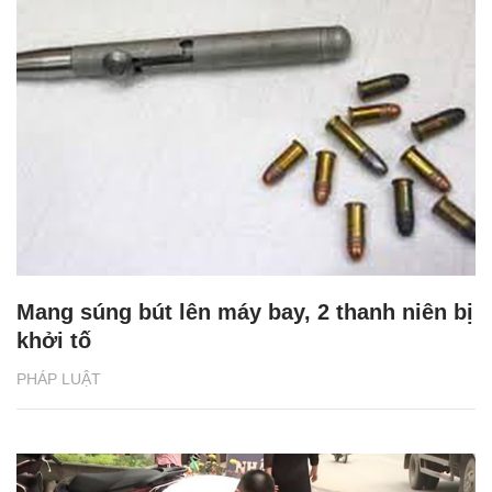
Mang súng bút lên máy bay, 2 thanh niên bị
khởi tố
PHÁP LUẬT