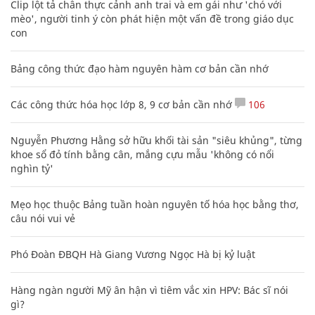
Clip lột tả chân thực cảnh anh trai và em gái như 'chó với
mèo', người tinh ý còn phát hiện một vấn đề trong giáo dục
con
Bảng công thức đạo hàm nguyên hàm cơ bản cần nhớ
Các công thức hóa học lớp 8, 9 cơ bản cần nhớ
106
Nguyễn Phương Hằng sở hữu khối tài sản "siêu khủng", từng
khoe sổ đỏ tính bằng cân, mắng cựu mẫu 'không có nổi
nghìn tỷ'
Mẹo học thuộc Bảng tuần hoàn nguyên tố hóa học bằng thơ,
câu nói vui vẻ
Phó Đoàn ĐBQH Hà Giang Vương Ngọc Hà bị kỷ luật
Hàng ngàn người Mỹ ân hận vì tiêm vắc xin HPV: Bác sĩ nói
gì?