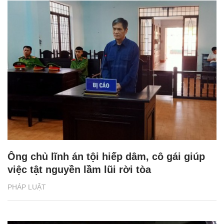
Ông chủ lĩnh án tội hiếp dâm, cô gái giúp
việc tật nguyền lầm lũi rời tòa
PHÁP LUẬT