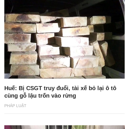
Huế: Bị CSGT truy đuổi, tài xế bỏ lại ô tô
cùng gỗ lậu trốn vào rừng
PHÁP LUẬT