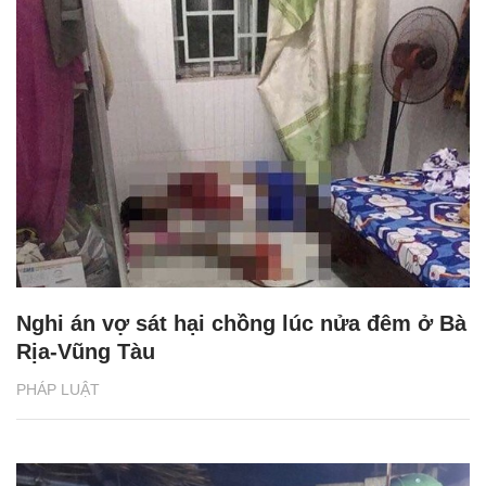
Nghi án vợ sát hại chồng lúc nửa đêm ở Bà
Rịa-Vũng Tàu
PHÁP LUẬT