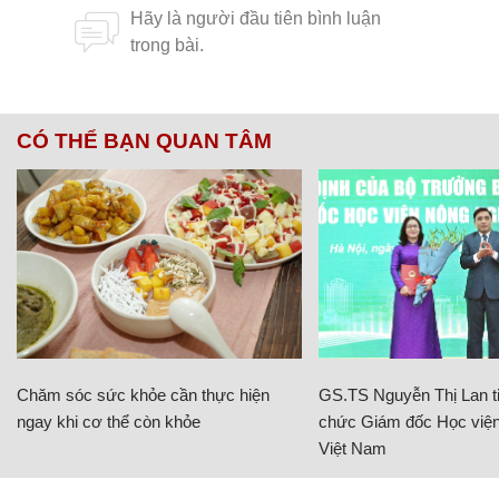
CÓ THỂ BẠN QUAN TÂM
Chăm sóc sức khỏe cần thực hiện
GS.TS Nguyễn Thị Lan ti
ngay khi cơ thể còn khỏe
chức Giám đốc Học viện
Việt Nam