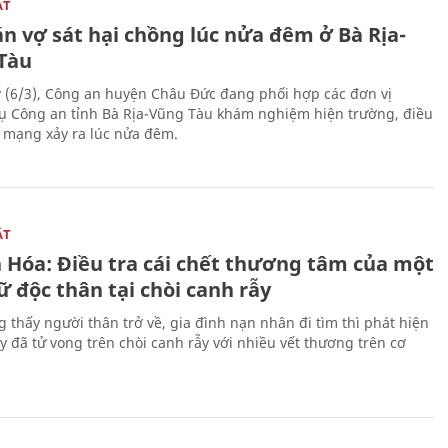
ẬT
n vợ sát hại chồng lúc nửa đêm ở Bà Rịa-
Tàu
 (6/3), Công an huyện Châu Đức đang phối hợp các đơn vị
ụ Công an tỉnh Bà Rịa-Vũng Tàu khám nghiệm hiện trường, điều
n mạng xảy ra lúc nửa đêm.
ẬT
 Hóa: Điều tra cái chết thương tâm của một
 độc thân tại chòi canh rẫy
g thấy người thân trở về, gia đình nạn nhân đi tìm thì phát hiện
y đã tử vong trên chòi canh rẫy với nhiều vết thương trên cơ