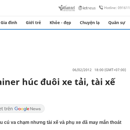
Hotline: 09161
Gia đình
Giới trẻ
Khỏe - đẹp
Chuyện lạ
Quân sự
06/02/2012 18:00 (GMT+07:00)
ner húc đuôi xe tải, tài xế
au cú va chạm nhưng tài xế và phụ xe đã may mắn thoát