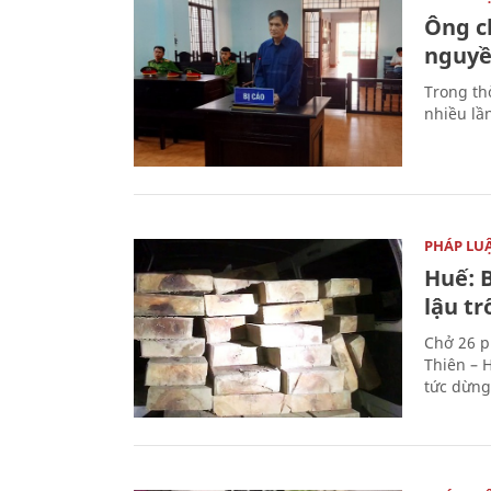
Ông ch
nguyền
Trong thờ
nhiều lầ
PHÁP LU
Huế: B
lậu t
Chở 26 p
Thiên – 
tức dừng