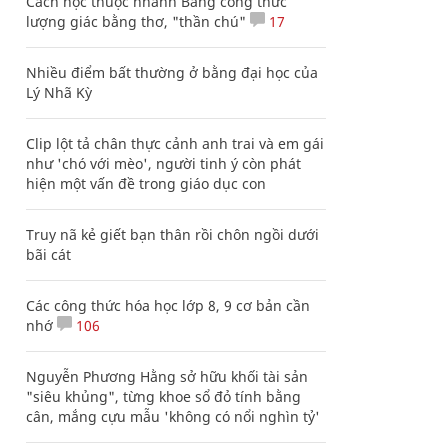
Cách học thuộc nhanh Bảng công thức
lượng giác bằng thơ, "thần chú"
17
Nhiều điểm bất thường ở bằng đại học của
Lý Nhã Kỳ
Clip lột tả chân thực cảnh anh trai và em gái
như 'chó với mèo', người tinh ý còn phát
hiện một vấn đề trong giáo dục con
Truy nã kẻ giết bạn thân rồi chôn ngồi dưới
bãi cát
Các công thức hóa học lớp 8, 9 cơ bản cần
nhớ
106
Nguyễn Phương Hằng sở hữu khối tài sản
"siêu khủng", từng khoe sổ đỏ tính bằng
cân, mắng cựu mẫu 'không có nổi nghìn tỷ'