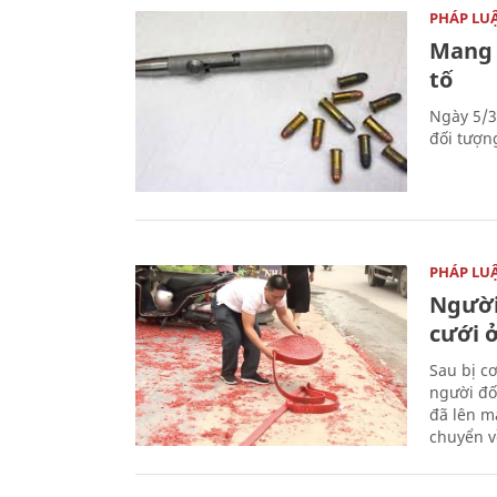
PHÁP LU
Mang 
tố
Ngày 5/3
đối tượn
PHÁP LU
Người
cưới ở
Sau bị c
người đố
đã lên m
chuyển v