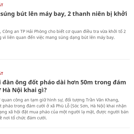
ẬT
súng bút lên máy bay, 2 thanh niên bị khởi
, Công an TP Hải Phòng cho biết cơ quan điều tra vừa khởi tố 2
g vì liên quan đến việc mang súng dạng bút lên máy bay.
ẬT
 đàn ông đốt pháo dài hơn 50m trong đám
 Hà Nội khai gì?
ơ quan công an tạm giữ hình sự, đối tượng Trần Văn Khang,
t pháo trong đám cưới ở xã Phù Lỗ (Sóc Sơn, Hà Nội) khai nhận
ạng xã hội đặt mua pháo của một người lạ mặt, được người bán
ề nơi tổ chức đám cưới.