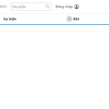
18822
Đăng nhập
Sự kiện
RSS