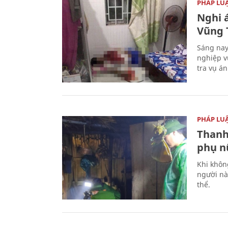
PHÁP LU
Nghi á
Vũng 
Sáng nay
nghiệp v
tra vụ á
PHÁP LU
Thanh
phụ nữ
Khi khôn
người nà
thể.