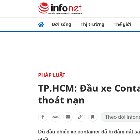
Đời sống
Thị trường
Thế giới
PHÁP LUẬT
TP.HCM: Đầu xe Contai
thoát nạn
Dù đầu chiếc xe container đã bị đâm nát s
chết.