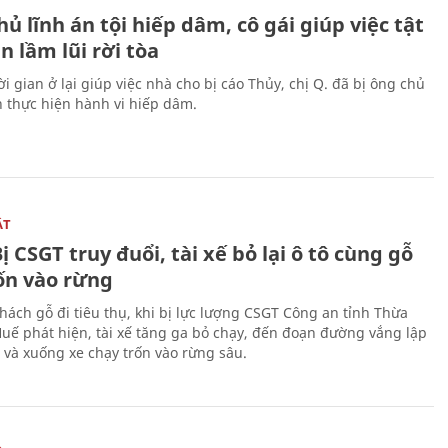
ủ lĩnh án tội hiếp dâm, cô gái giúp việc tật
 lầm lũi rời tòa
i gian ở lại giúp việc nhà cho bị cáo Thủy, chị Q. đã bị ông chủ
n thực hiện hành vi hiếp dâm.
ẬT
ị CSGT truy đuổi, tài xế bỏ lại ô tô cùng gỗ
rốn vào rừng
hách gỗ đi tiêu thụ, khi bị lực lượng CSGT Công an tỉnh Thừa
Huế phát hiện, tài xế tăng ga bỏ chạy, đến đoạn đường vắng lập
 và xuống xe chạy trốn vào rừng sâu.