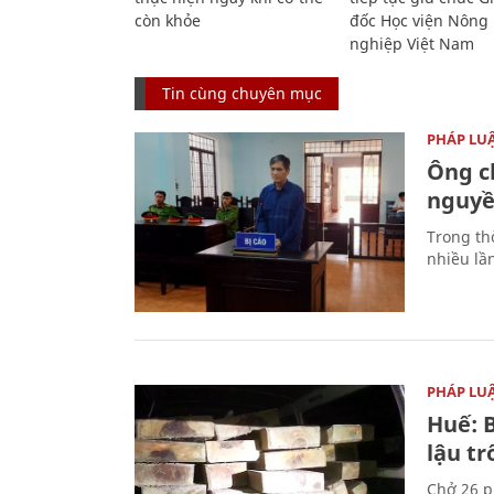
còn khỏe
đốc Học viện Nông
nghiệp Việt Nam
Tin cùng chuyên mục
PHÁP LU
Ông ch
nguyền
Trong thờ
nhiều lầ
PHÁP LU
Huế: B
lậu t
Chở 26 p