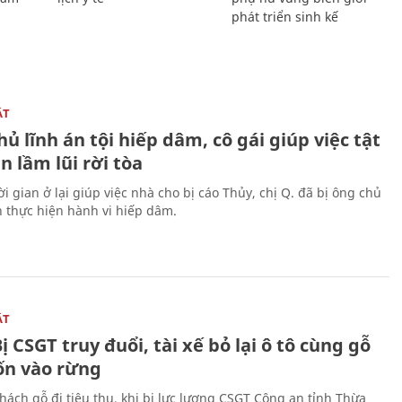
phát triển sinh kế
ẬT
ủ lĩnh án tội hiếp dâm, cô gái giúp việc tật
 lầm lũi rời tòa
i gian ở lại giúp việc nhà cho bị cáo Thủy, chị Q. đã bị ông chủ
n thực hiện hành vi hiếp dâm.
ẬT
ị CSGT truy đuổi, tài xế bỏ lại ô tô cùng gỗ
rốn vào rừng
hách gỗ đi tiêu thụ, khi bị lực lượng CSGT Công an tỉnh Thừa