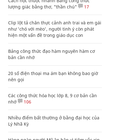
Cách học thuộc nhanh Bảng công thức
lượng giác bằng thơ, "thần chú"
17
Clip lột tả chân thực cảnh anh trai và em gái
như 'chó với mèo', người tinh ý còn phát
hiện một vấn đề trong giáo dục con
Bảng công thức đạo hàm nguyên hàm cơ
bản cần nhớ
20 số điện thoại ma ám bạn không bao giờ
nên gọi
Các công thức hóa học lớp 8, 9 cơ bản cần
nhớ
106
Nhiều điểm bất thường ở bằng đại học của
Lý Nhã Kỳ
Hàng ngàn người Mỹ ân hận vì tiêm vắc xin