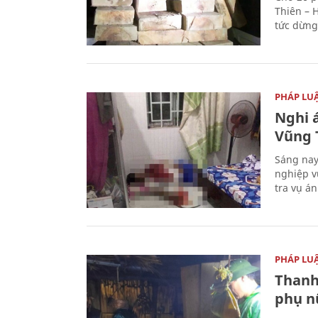
Thiên – 
tức dừng
PHÁP LU
Nghi á
Vũng 
Sáng nay
nghiệp v
tra vụ á
PHÁP LU
Thanh
phụ nữ