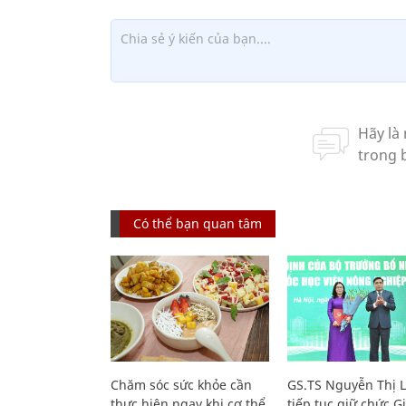
Có thể bạn quan tâm
Chăm sóc sức khỏe cần
GS.TS Nguyễn Thị 
thực hiện ngay khi cơ thể
tiếp tục giữ chức 