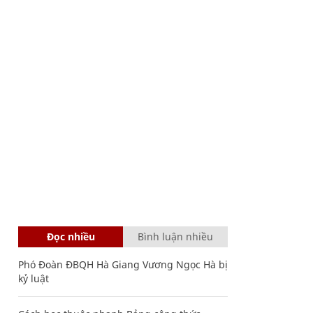
Đọc nhiều
Bình luận nhiều
Phó Đoàn ĐBQH Hà Giang Vương Ngọc Hà bị
kỷ luật