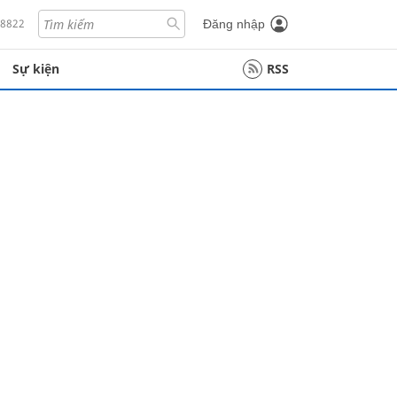
18822
Đăng nhập
Sự kiện
RSS