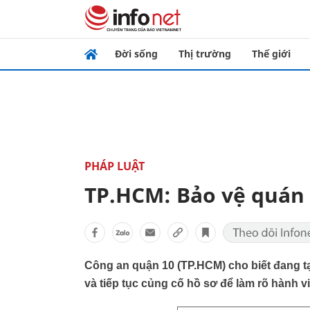
Đời sống
Thị trường
Thế giới
PHÁP LUẬT
TP.HCM: Bảo vệ quán 
Công an quận 10 (TP.HCM) cho biết đang tạ
và tiếp tục củng cố hồ sơ để làm rõ hành vi