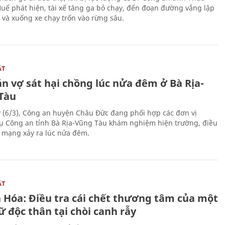
Huế phát hiện, tài xế tăng ga bỏ chạy, đến đoạn đường vắng lập
 và xuống xe chạy trốn vào rừng sâu.
ẬT
n vợ sát hại chồng lúc nửa đêm ở Bà Rịa-
Tàu
 (6/3), Công an huyện Châu Đức đang phối hợp các đơn vị
ụ Công an tỉnh Bà Rịa-Vũng Tàu khám nghiệm hiện trường, điều
n mạng xảy ra lúc nửa đêm.
ẬT
 Hóa: Điều tra cái chết thương tâm của một
 độc thân tại chòi canh rẫy