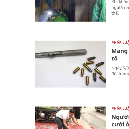
Khi khôn
người nà
thể.
PHÁP LU
Mang 
tố
Ngày 5/3
đối tượn
PHÁP LU
Người
cưới ở