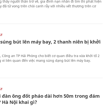
g thấy người thân trở về, gia đình nạn nhân đi tìm thì phát hiện
y đã tử vong trên chòi canh rẫy với nhiều vết thương trên cơ
ẬT
súng bút lên máy bay, 2 thanh niên bị khởi
, Công an TP Hải Phòng cho biết cơ quan điều tra vừa khởi tố 2
g vì liên quan đến việc mang súng dạng bút lên máy bay.
ẬT
 đàn ông đốt pháo dài hơn 50m trong đám
 Hà Nội khai gì?