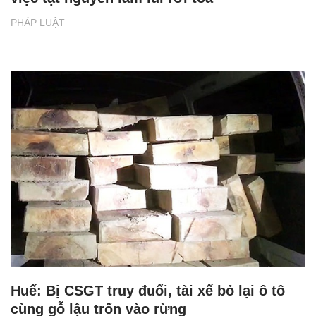
PHÁP LUẬT
Huế: Bị CSGT truy đuổi, tài xế bỏ lại ô tô
cùng gỗ lậu trốn vào rừng