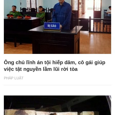
Ông chủ lĩnh án tội hiếp dâm, cô gái giúp
việc tật nguyền lầm lũi rời tòa
PHÁP LUẬT