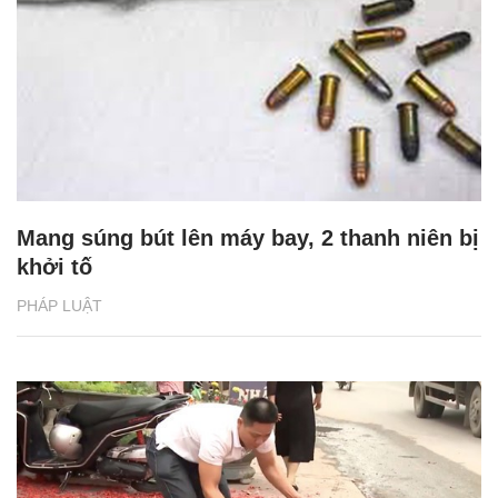
Mang súng bút lên máy bay, 2 thanh niên bị
khởi tố
PHÁP LUẬT