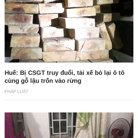
Huế: Bị CSGT truy đuổi, tài xế bỏ lại ô tô
cùng gỗ lậu trốn vào rừng
PHÁP LUẬT