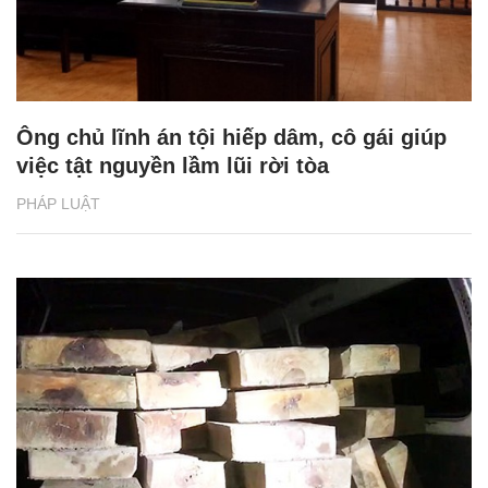
Ông chủ lĩnh án tội hiếp dâm, cô gái giúp
việc tật nguyền lầm lũi rời tòa
PHÁP LUẬT