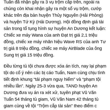
Tuấn đã nhận gây ra 3 vụ trộm cắp trên, ngoài ra
chúng còn khai nhận gây ra một số vụ trộm, cướp
khác trên địa bàn huyện Thủy Nguyên (Hải Phòng)
và huyện Tứ Kỳ (Hải Dương). Hội đồng định giá tài
sản trong tố tụng hình sự huyện An Dương kết luận:
Chiếc xe máy Wana của anh Đạt trị giá 2,1 triệu
đồng, chiếc xe máy nhãn hiệu Wave RS của anh Tư
trị giá 8 triệu đồng, chiếc xe máy AirBlade của ông
Sung trị giá 15 triệu đồng.
Đều từng tù tội chưa được xóa án tích, nay lại phạm
tội do cố ý nên các bị cáo Tuấn, Nam cùng chịu tình
tiết định khung “tái phạm nguy hiểm” và “phạm tội
nhiều lần”. Ngày 25-3 vừa qua, TAND huyện An
Dương đưa vụ án ra xét xử, tuyên phạt Vũ Văn
Tuấn 54 tháng tù giam, Vũ Văn Nam 42 tháng tù
giam cùng về tội “Trộm cắp tài sản” theo điểm c