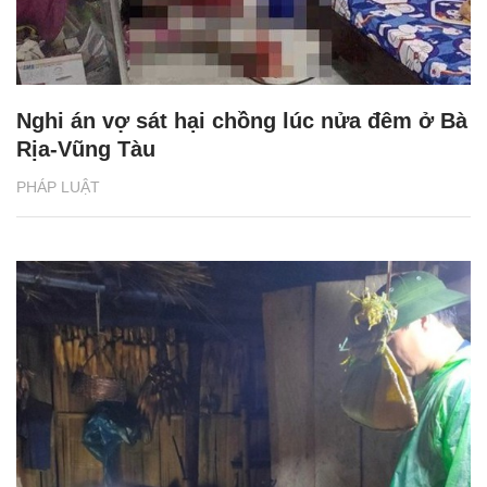
Nghi án vợ sát hại chồng lúc nửa đêm ở Bà
Rịa-Vũng Tàu
PHÁP LUẬT