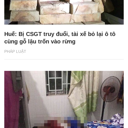
Huế: Bị CSGT truy đuổi, tài xế bỏ lại ô tô
cùng gỗ lậu trốn vào rừng
PHÁP LUẬT