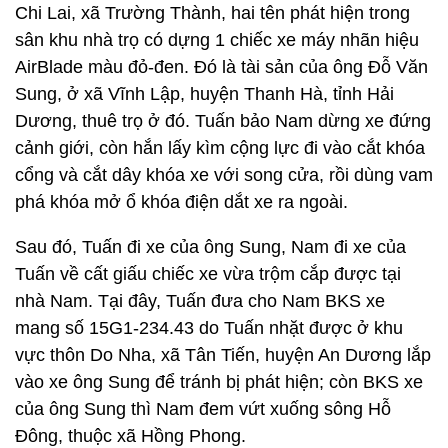
Chi Lai, xã Trường Thành, hai tên phát hiện trong
sân khu nhà trọ có dựng 1 chiếc xe máy nhãn hiệu
AirBlade màu đỏ-đen. Đó là tài sản của ông Đỗ Văn
Sung, ở xã Vĩnh Lập, huyện Thanh Hà, tỉnh Hải
Dương, thuê trọ ở đó. Tuấn bảo Nam dừng xe đứng
cảnh giới, còn hắn lấy kìm cộng lực đi vào cắt khóa
cổng và cắt dây khóa xe với song cửa, rồi dùng vam
phá khóa mở ổ khóa điện dắt xe ra ngoài.
Sau đó, Tuấn đi xe của ông Sung, Nam đi xe của
Tuấn về cất giấu chiếc xe vừa trộm cắp được tại
nhà Nam. Tại đây, Tuấn đưa cho Nam BKS xe
mang số 15G1-234.43 do Tuấn nhặt được ở khu
vực thôn Do Nha, xã Tân Tiến, huyện An Dương lắp
vào xe ông Sung để tránh bị phát hiện; còn BKS xe
của ông Sung thì Nam đem vứt xuống sông Hỗ
Đông, thuộc xã Hồng Phong.