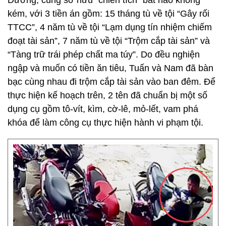
Dương, cũng sở hữu “chiến tích” bất hảo không
kém, với 3 tiền án gồm: 15 tháng tù về tội “Gây rối
TTCC”, 4 năm tù về tội “Lạm dụng tín nhiệm chiếm
đoạt tài sản”, 7 năm tù về tội “Trộm cắp tài sản” và
“Tàng trữ trái phép chất ma túy”. Do đều nghiện
ngập và muốn có tiền ăn tiêu, Tuấn và Nam đã bàn
bạc cùng nhau đi trộm cắp tài sản vào ban đêm. Để
thực hiện kế hoạch trên, 2 tên đã chuẩn bị một số
dụng cụ gồm tô-vít, kìm, cờ-lê, mỏ-lết, vam phá
khóa để làm công cụ thực hiện hành vi phạm tội.