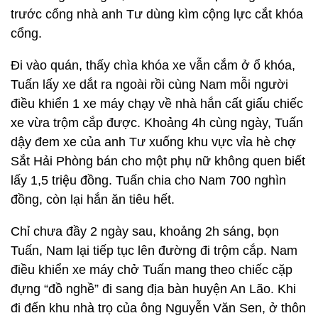
trước cổng nhà anh Tư dùng kìm cộng lực cắt khóa
cổng.
Đi vào quán, thấy chìa khóa xe vẫn cắm ở ổ khóa,
Tuấn lấy xe dắt ra ngoài rồi cùng Nam mỗi người
điều khiển 1 xe máy chạy về nhà hắn cất giấu chiếc
xe vừa trộm cắp được. Khoảng 4h cùng ngày, Tuấn
dậy đem xe của anh Tư xuống khu vực vỉa hè chợ
Sắt Hải Phòng bán cho một phụ nữ không quen biết
lấy 1,5 triệu đồng. Tuấn chia cho Nam 700 nghìn
đồng, còn lại hắn ăn tiêu hết.
Chỉ chưa đầy 2 ngày sau, khoảng 2h sáng, bọn
Tuấn, Nam lại tiếp tục lên đường đi trộm cắp. Nam
điều khiển xe máy chở Tuấn mang theo chiếc cặp
đựng “đồ nghề” đi sang địa bàn huyện An Lão. Khi
đi đến khu nhà trọ của ông Nguyễn Văn Sen, ở thôn