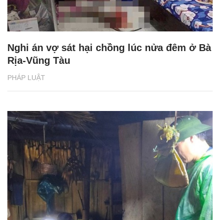
Nghi án vợ sát hại chồng lúc nửa đêm ở Bà
Rịa-Vũng Tàu
PHÁP LUẬT