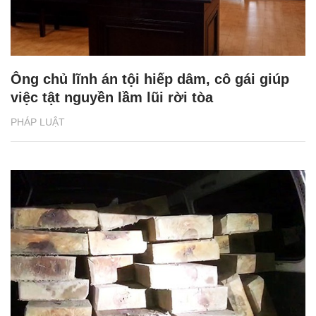
Ông chủ lĩnh án tội hiếp dâm, cô gái giúp
việc tật nguyền lầm lũi rời tòa
PHÁP LUẬT