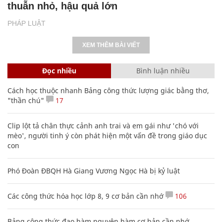
thuẫn nhỏ, hậu quả lớn
PHÁP LUẬT
XEM THÊM BÀI VIẾT
Đọc nhiều
Bình luận nhiều
Cách học thuộc nhanh Bảng công thức lượng giác bằng thơ,
"thần chú"
17
Clip lột tả chân thực cảnh anh trai và em gái như 'chó với
mèo', người tinh ý còn phát hiện một vấn đề trong giáo dục
con
Phó Đoàn ĐBQH Hà Giang Vương Ngọc Hà bị kỷ luật
Các công thức hóa học lớp 8, 9 cơ bản cần nhớ
106
Bảng công thức đạo hàm nguyên hàm cơ bản cần nhớ