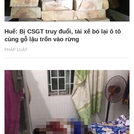
Huế: Bị CSGT truy đuổi, tài xế bỏ lại ô tô
cùng gỗ lậu trốn vào rừng
PHÁP LUẬT