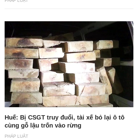
PHÁP LUẬT
Huế: Bị CSGT truy đuổi, tài xế bỏ lại ô tô
cùng gỗ lậu trốn vào rừng
PHÁP LUẬT