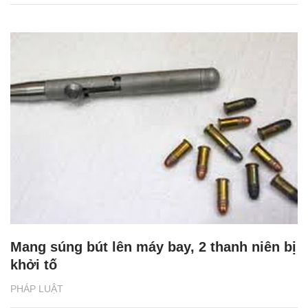
Mang súng bút lên máy bay, 2 thanh niên bị
khởi tố
PHÁP LUẬT