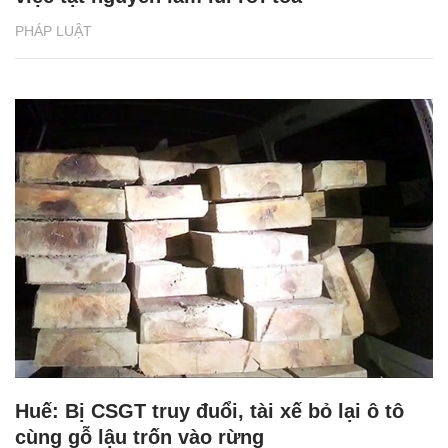
PHÁP LUẬT
Huế: Bị CSGT truy đuổi, tài xế bỏ lại ô tô
cùng gỗ lậu trốn vào rừng