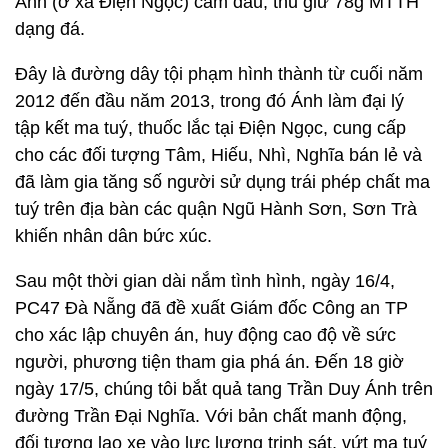
Ánh (ở xã Điện Ngọc) cầm đầu, thu giữ 78g MTTH
dạng đá.
Đây là đường dây tội phạm hình thành từ cuối năm
2012 đến đầu năm 2013, trong đó Ánh làm đại lý
tập kết ma tuý, thuốc lắc tại Điện Ngọc, cung cấp
cho các đối tượng Tâm, Hiếu, Nhì, Nghĩa bán lẻ và
đã làm gia tăng số người sử dụng trái phép chất ma
tuý trên địa bàn các quận Ngũ Hành Sơn, Sơn Trà
khiến nhân dân bức xúc.
Sau một thời gian dài nắm tình hình, ngày 16/4,
PC47 Đà Nẵng đã đề xuất Giám đốc Công an TP
cho xác lập chuyên án, huy động cao độ về sức
người, phương tiện tham gia phá án. Đến 18 giờ
ngày 17/5, chúng tôi bắt quả tang Trần Duy Ánh trên
đường Trần Đại Nghĩa. Với bản chất manh động,
đối tượng lao xe vào lực lượng trinh sát, vứt ma tuý