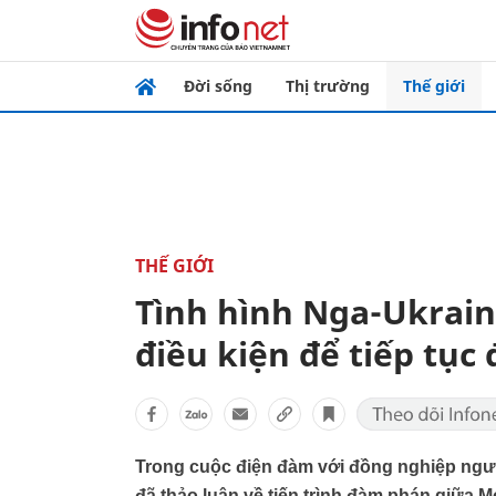
Đời sống
Thị trường
Thế giới
THẾ GIỚI
Tình hình Nga-Ukrain
điều kiện để tiếp tục 
Trong cuộc điện đàm với đồng nghiệp ngư
đã thảo luận về tiến trình đàm phán giữa M