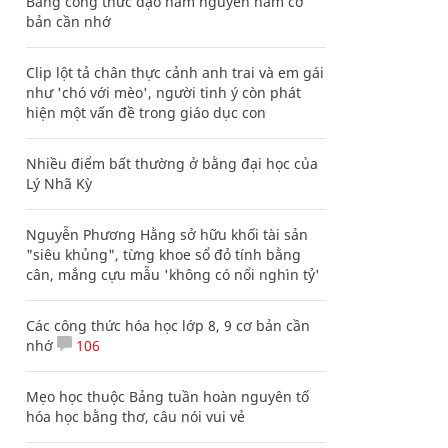
Bảng công thức đạo hàm nguyên hàm cơ
bản cần nhớ
Clip lột tả chân thực cảnh anh trai và em gái
như 'chó với mèo', người tinh ý còn phát
hiện một vấn đề trong giáo dục con
Nhiều điểm bất thường ở bằng đại học của
Lý Nhã Kỳ
Nguyễn Phương Hằng sở hữu khối tài sản
"siêu khủng", từng khoe sổ đỏ tính bằng
cân, mắng cựu mẫu 'không có nổi nghìn tỷ'
Các công thức hóa học lớp 8, 9 cơ bản cần
nhớ
106
Mẹo học thuộc Bảng tuần hoàn nguyên tố
hóa học bằng thơ, câu nói vui vẻ