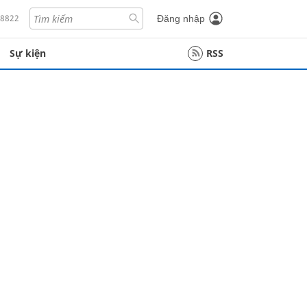
18822
Đăng nhập
Sự kiện
RSS