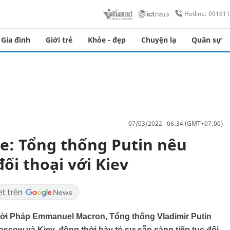
Hotline: 09161
Gia đình
Giới trẻ
Khỏe - đẹp
Chuyện lạ
Quân sự
07/03/2022 06:34 (GMT+07:00)
e: Tổng thống Putin nêu
đối thoại với Kiev
ời Pháp Emmanuel Macron, Tổng thống Vladimir Putin
oscow và Kiev, đồng thời bày tỏ sự sẵn sàng tiếp tục đối