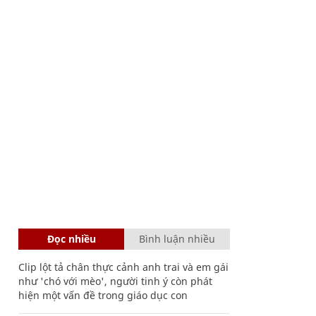
Đọc nhiều
Bình luận nhiều
Clip lột tả chân thực cảnh anh trai và em gái
như 'chó với mèo', người tinh ý còn phát
hiện một vấn đề trong giáo dục con