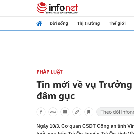
Đời sống
Thị trường
Thế giới
PHÁP LUẬT
Tin mới về vụ Trưởng
đâm gục
Ngày 10/3, Cơ quan CSĐT Công an tỉnh Vĩ
tuổi, ngụ trấn Trà Ôn, huyện Trà Ôn, tỉnh 