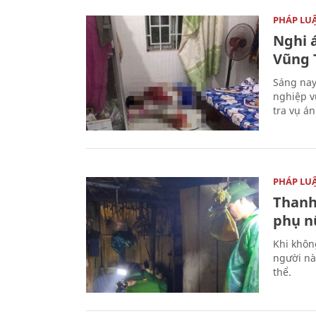
PHÁP LU
Nghi á
Vũng 
Sáng nay
nghiệp v
tra vụ á
PHÁP LU
Thanh
phụ nữ
Khi khôn
người nà
thể.