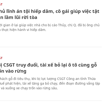
ẬT
ủ lĩnh án tội hiếp dâm, cô gái giúp việc tật
 lầm lũi rời tòa
i gian ở lại giúp việc nhà cho bị cáo Thủy, chị Q. đã bị ông chủ
n thực hiện hành vi hiếp dâm.
ẬT
ị CSGT truy đuổi, tài xế bỏ lại ô tô cùng gỗ
rốn vào rừng
hách gỗ đi tiêu thụ, khi bị lực lượng CSGT Công an tỉnh Thừa
Huế phát hiện, tài xế tăng ga bỏ chạy, đến đoạn đường vắng lập
 và xuống xe chạy trốn vào rừng sâu.