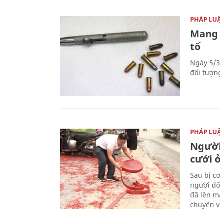
PHÁP LU
Mang 
tố
Ngày 5/3
đối tượn
PHÁP LU
Người
cưới ở
Sau bị c
người đố
đã lên m
chuyển v