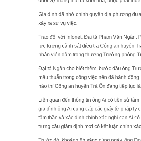
đuổi vợ mang thai ra khỏi nhà, buộc phải thuê 
Gia đình đã nhờ chính quyền địa phương đưa ôn
xảy ra sự vụ việc.
Trao đổi với Infonet, Đại tá Phạm Văn Ngân, 
lực lượng cảnh sát điều tra Công an huyện Tr
nhân viên đâm trọng thương Trưởng phòng T
Đại tá Ngân cho biết thêm, bước đầu ông Trư
mâu thuẫn trong công việc nên đã hành động n
nào thì Công an huyện Trà Ôn đang tiếp tục là
Liên quan đến thông tin ông Ai có tiền sử tâm
gia đình ông Ai cung cấp các giấy tờ pháp lý 
tâm thần và xác định chính xác nghi can Ai có
trưng cầu giám định mới có kết luận chính xác
Trước đó, khoảng 8h sáng cùng ngày, ông Đợi