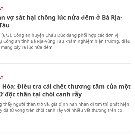
ẬT
n vợ sát hại chồng lúc nửa đêm ở Bà Rịa-
Tàu
 (6/3), Công an huyện Châu Đức đang phối hợp các đơn vị
ụ Công an tỉnh Bà Rịa-Vũng Tàu khám nghiệm hiện trường, điều
n mạng xảy ra lúc nửa đêm.
ẬT
 Hóa: Điều tra cái chết thương tâm của một
 độc thân tại chòi canh rẫy
g thấy người thân trở về, gia đình nạn nhân đi tìm thì phát hiện
y đã tử vong trên chòi canh rẫy với nhiều vết thương trên cơ