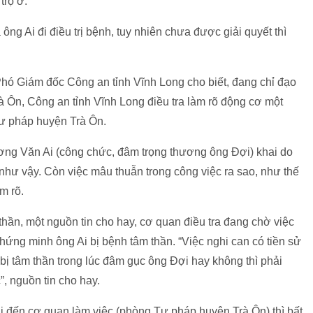
trọ ở.
g Ai đi điều trị bệnh, tuy nhiên chưa được giải quyết thì
Phó Giám đốc Công an tỉnh Vĩnh Long cho biết, đang chỉ đạo
à Ôn, Công an tỉnh Vĩnh Long điều tra làm rõ động cơ một
ư pháp huyện Trà Ôn.
ơng Văn Ai (công chức, đâm trọng thương ông Đợi) khai do
hư vậy. Còn việc mâu thuẫn trong công việc ra sao, như thế
m rõ.
 thần, một nguồn tin cho hay, cơ quan điều tra đang chờ việc
chứng minh ông Ai bị bệnh tâm thần. “Việc nghi can có tiền sử
 bị tâm thần trong lúc đâm gục ông Đợi hay không thì phải
”, nguồn tin cho hay.
 đến cơ quan làm việc (phòng Tư pháp huyện Trà Ôn) thì bất