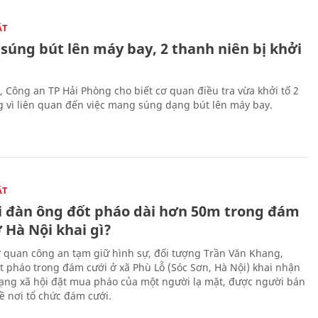
ẬT
súng bút lên máy bay, 2 thanh niên bị khởi
, Công an TP Hải Phòng cho biết cơ quan điều tra vừa khởi tố 2
g vì liên quan đến việc mang súng dạng bút lên máy bay.
ẬT
 đàn ông đốt pháo dài hơn 50m trong đám
 Hà Nội khai gì?
ơ quan công an tạm giữ hình sự, đối tượng Trần Văn Khang,
t pháo trong đám cưới ở xã Phù Lỗ (Sóc Sơn, Hà Nội) khai nhận
ạng xã hội đặt mua pháo của một người lạ mặt, được người bán
ề nơi tổ chức đám cưới.