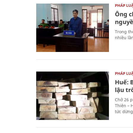
PHÁP LU
Ông ch
nguyền
Trong thờ
nhiều lầ
PHÁP LU
Huế: B
lậu t
Chở 26 p
Thiên – 
tức dừng