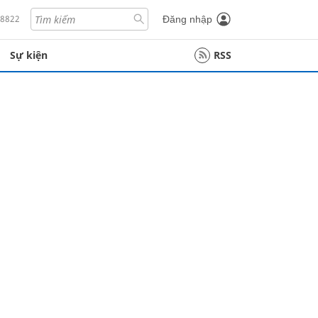
18822
Đăng nhập
Sự kiện
RSS