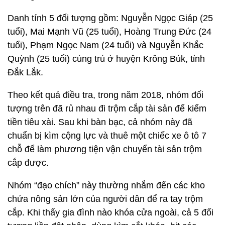
Danh tính 5 đối tượng gồm: Nguyễn Ngọc Giáp (25
tuổi), Mai Mạnh Vũ (25 tuổi), Hoàng Trung Đức (24
tuổi), Phạm Ngọc Nam (24 tuổi) và Nguyễn Khắc
Quỳnh (25 tuổi) cùng trú ở huyện Krông Búk, tỉnh
Đắk Lắk.
Theo kết quả điều tra, trong năm 2018, nhóm đối
tượng trên đã rủ nhau đi trộm cắp tài sản để kiếm
tiền tiêu xài. Sau khi bàn bạc, cả nhóm này đã
chuẩn bị kìm cộng lực và thuê một chiếc xe ô tô 7
chỗ để làm phương tiện vận chuyển tài sản trộm
cắp được.
Nhóm “đạo chích” này thường nhắm đến các kho
chứa nông sản lớn của người dân để ra tay trộm
cắp. Khi thấy gia đình nào khóa cửa ngoài, cả 5 đối