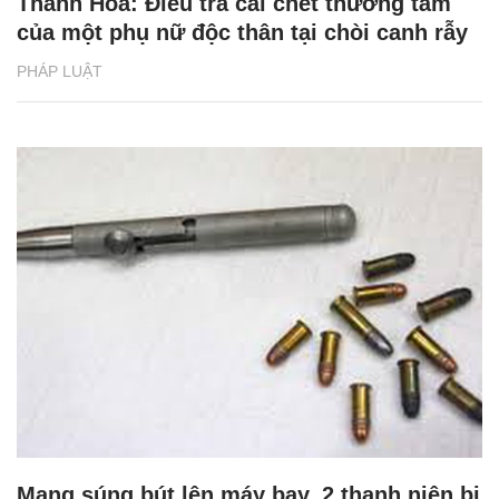
Thanh Hóa: Điều tra cái chết thương tâm
của một phụ nữ độc thân tại chòi canh rẫy
PHÁP LUẬT
Mang súng bút lên máy bay, 2 thanh niên bị