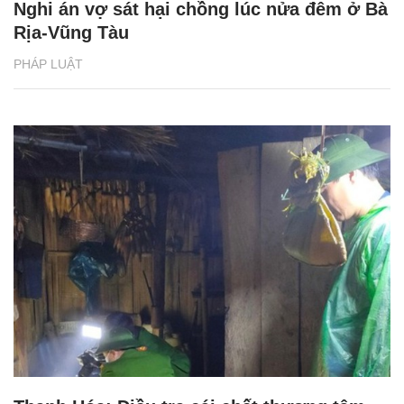
Nghi án vợ sát hại chồng lúc nửa đêm ở Bà
Rịa-Vũng Tàu
PHÁP LUẬT