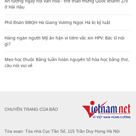
Ấn tượng ngày hội văn hóa - thể thao mừng Quốc khánh 2/9
ở Hải Hậu
Phó Đoàn ĐBQH Hà Giang Vương Ngọc Hà bị kỷ luật
Hàng ngàn người Mỹ ân hận vì tiêm vắc xin HPV: Bác sĩ nói
gì?
Mẹo học thuộc Bảng tuần hoàn nguyên tố hóa học bằng thơ,
câu nói vui vẻ
CHUYÊN TRANG CỦA BÁO
Tòa soạn: Tòa nhà Cục Tần Số, 115 Trần Duy Hưng Hà Nội