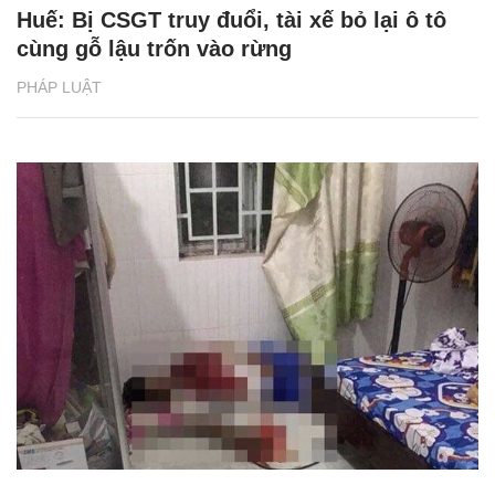
Huế: Bị CSGT truy đuổi, tài xế bỏ lại ô tô
cùng gỗ lậu trốn vào rừng
PHÁP LUẬT