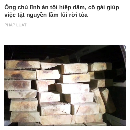
Ông chủ lĩnh án tội hiếp dâm, cô gái giúp
việc tật nguyền lầm lũi rời tòa
PHÁP LUẬT