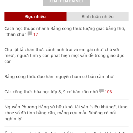
XEM THÊM BÀI VIẾT
Đọc nhiều
Bình luận nhiều
Cách học thuộc nhanh Bảng công thức lượng giác bằng thơ,
"thần chú"
17
Clip lột tả chân thực cảnh anh trai và em gái như 'chó với
mèo', người tinh ý còn phát hiện một vấn đề trong giáo dục
con
Bảng công thức đạo hàm nguyên hàm cơ bản cần nhớ
Các công thức hóa học lớp 8, 9 cơ bản cần nhớ
106
Nguyễn Phương Hằng sở hữu khối tài sản "siêu khủng", từng
khoe sổ đỏ tính bằng cân, mắng cựu mẫu 'không có nổi
nghìn tỷ'