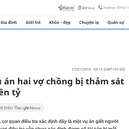
Hotline: 09161
Gia đình
Giới trẻ
Khỏe - đẹp
Chuyện lạ
Quân sự
27/01/2016 09:13 (GMT+07:00)
ụ án hai vợ chồng bị thảm sát
ền tỷ
 cơ quan điều tra xác định đây là một vụ án giết người
quan điều tra vẫn chưa xác định được số tài sản bị mất