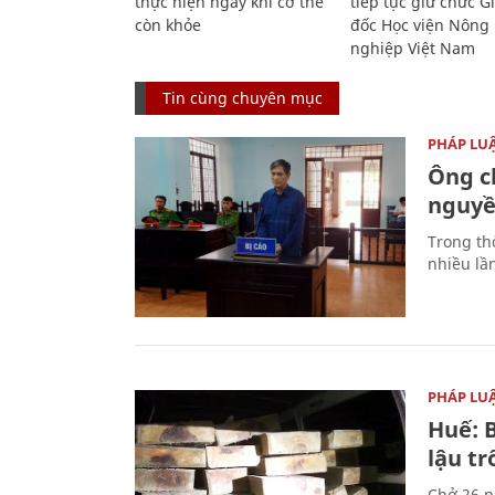
thực hiện ngay khi cơ thể
tiếp tục giữ chức 
còn khỏe
đốc Học viện Nông
nghiệp Việt Nam
Tin cùng chuyên mục
PHÁP LU
Ông ch
nguyền
Trong thờ
nhiều lầ
PHÁP LU
Huế: B
lậu t
Chở 26 p