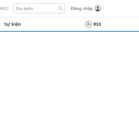
18822
Đăng nhập
Sự kiện
RSS