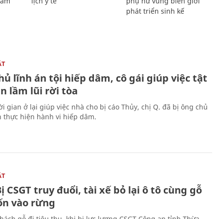
Giám
lịch y tế
phụ nữ vùng biên giới
phát triển sinh kế
ẬT
ủ lĩnh án tội hiếp dâm, cô gái giúp việc tật
 lầm lũi rời tòa
i gian ở lại giúp việc nhà cho bị cáo Thủy, chị Q. đã bị ông chủ
n thực hiện hành vi hiếp dâm.
ẬT
ị CSGT truy đuổi, tài xế bỏ lại ô tô cùng gỗ
rốn vào rừng
hách gỗ đi tiêu thụ, khi bị lực lượng CSGT Công an tỉnh Thừa