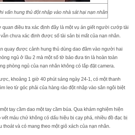
hi vấn hung thủ đột nhập vào nhà sát hại nạn nhân
 quan điều tra xác định đây là một vụ án giết người cướp tài
ra vẫn chưa xác định được số tài sản bị mất của nạn nhân.
đoạn quay được cảnh hung thủ dùng dao đâm vào người hai
hòng ngủ ở lầu 2 mà một số tờ báo đưa tin là hoàn toàn
trong phòng ngủ của nạn nhân không có lắp đặt camera.
được, khoảng 1 giờ 40 phút sáng ngày 24-1, có một thanh
6m leo từ góc phải của hàng rào đột nhập vào sân ngôi biệt
y, một tay cầm dao một tay cầm búa. Qua khám nghiệm hiện
ó vết máu chứ không có dấu hiệu bị cạy phá, nhiều đồ đạc bị
ẩu thoát và có mang theo một giỏ xách của nạn nhân.