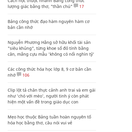
Cách học thuộc nhanh Bảng công thức
lượng giác bằng thơ, "thần chú"
17
Bảng công thức đạo hàm nguyên hàm cơ
bản cần nhớ
Nguyễn Phương Hằng sở hữu khối tài sản
"siêu khủng", từng khoe sổ đỏ tính bằng
cân, mắng cựu mẫu 'không có nổi nghìn tỷ'
Các công thức hóa học lớp 8, 9 cơ bản cần
nhớ
106
Clip lột tả chân thực cảnh anh trai và em gái
như 'chó với mèo', người tinh ý còn phát
hiện một vấn đề trong giáo dục con
Mẹo học thuộc Bảng tuần hoàn nguyên tố
hóa học bằng thơ, câu nói vui vẻ