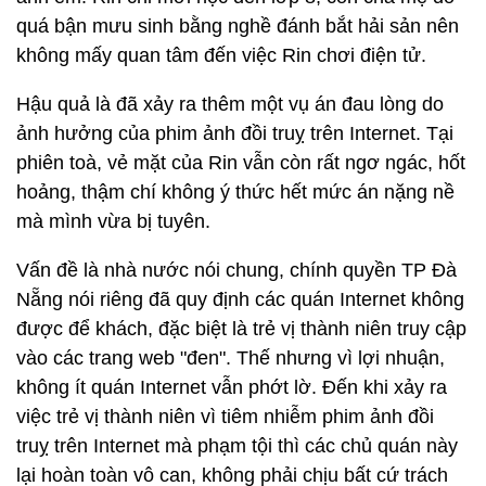
quá bận mưu sinh bằng nghề đánh bắt hải sản nên
không mấy quan tâm đến việc Rin chơi điện tử.
Hậu quả là đã xảy ra thêm một vụ án đau lòng do
ảnh hưởng của phim ảnh đồi truỵ trên Internet. Tại
phiên toà, vẻ mặt của Rin vẫn còn rất ngơ ngác, hốt
hoảng, thậm chí không ý thức hết mức án nặng nề
mà mình vừa bị tuyên.
Vấn đề là nhà nước nói chung, chính quyền TP Đà
Nẵng nói riêng đã quy định các quán Internet không
được để khách, đặc biệt là trẻ vị thành niên truy cập
vào các trang web "đen". Thế nhưng vì lợi nhuận,
không ít quán Internet vẫn phớt lờ. Đến khi xảy ra
việc trẻ vị thành niên vì tiêm nhiễm phim ảnh đồi
truỵ trên Internet mà phạm tội thì các chủ quán này
lại hoàn toàn vô can, không phải chịu bất cứ trách