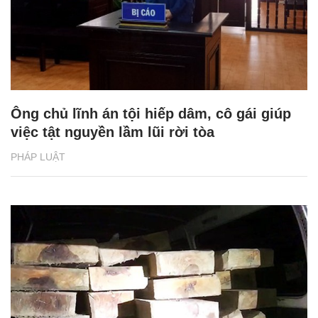
Ông chủ lĩnh án tội hiếp dâm, cô gái giúp
việc tật nguyền lầm lũi rời tòa
PHÁP LUẬT