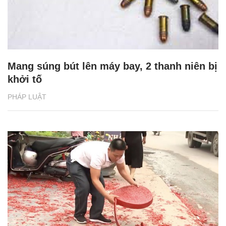
Mang súng bút lên máy bay, 2 thanh niên bị
khởi tố
PHÁP LUẬT