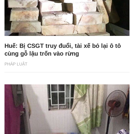
Huế: Bị CSGT truy đuổi, tài xế bỏ lại ô tô
cùng gỗ lậu trốn vào rừng
PHÁP LUẬT