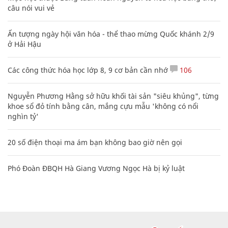
câu nói vui vẻ
Ấn tượng ngày hội văn hóa - thể thao mừng Quốc khánh 2/9
ở Hải Hậu
Các công thức hóa học lớp 8, 9 cơ bản cần nhớ
106
Nguyễn Phương Hằng sở hữu khối tài sản "siêu khủng", từng
khoe sổ đỏ tính bằng cân, mắng cựu mẫu 'không có nổi
nghìn tỷ'
20 số điện thoại ma ám bạn không bao giờ nên gọi
Phó Đoàn ĐBQH Hà Giang Vương Ngọc Hà bị kỷ luật