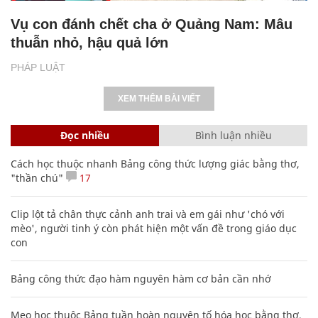
Vụ con đánh chết cha ở Quảng Nam: Mâu
thuẫn nhỏ, hậu quả lớn
PHÁP LUẬT
XEM THÊM BÀI VIẾT
Đọc nhiều
Bình luận nhiều
Cách học thuộc nhanh Bảng công thức lượng giác bằng thơ,
"thần chú"
17
Clip lột tả chân thực cảnh anh trai và em gái như 'chó với
mèo', người tinh ý còn phát hiện một vấn đề trong giáo dục
con
Bảng công thức đạo hàm nguyên hàm cơ bản cần nhớ
Mẹo học thuộc Bảng tuần hoàn nguyên tố hóa học bằng thơ,