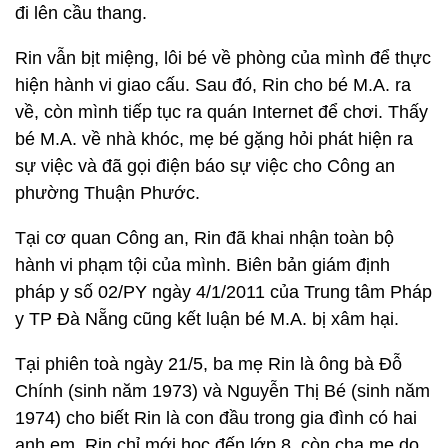
đi lên cầu thang.
Rin vẫn bịt miệng, lôi bé về phòng của mình để thực
hiện hành vi giao cấu. Sau đó, Rin cho bé M.A. ra
về, còn mình tiếp tục ra quán Internet để chơi. Thấy
bé M.A. về nhà khóc, mẹ bé gặng hỏi phát hiện ra
sự việc và đã gọi điện báo sự việc cho Công an
phường Thuận Phước.
Tại cơ quan Công an, Rin đã khai nhận toàn bộ
hành vi phạm tội của mình. Biên bản giám định
pháp y số 02/PY ngày 4/1/2011 của Trung tâm Pháp
y TP Đà Nẵng cũng kết luận bé M.A. bị xâm hại.
Tại phiên toà ngày 21/5, ba mẹ Rin là ông bà Đỗ
Chính (sinh năm 1973) và Nguyễn Thị Bé (sinh năm
1974) cho biết Rin là con đầu trong gia đình có hai
anh em. Rin chỉ mới học đến lớp 8, còn cha mẹ do