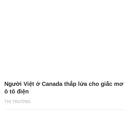
Người Việt ở Canada thắp lửa cho giấc mơ
ô tô điện
THỊ TRƯỜNG