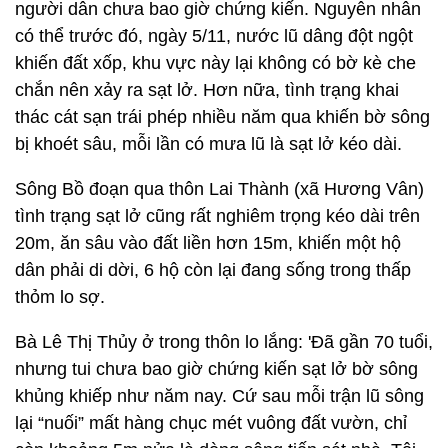
người dân chưa bao giờ chứng kiến. Nguyên nhân
có thể trước đó, ngày 5/11, nước lũ dâng đột ngột
khiến đất xốp, khu vực này lại không có bờ kè che
chắn nên xảy ra sạt lở. Hơn nữa, tình trạng khai
thác cát sạn trái phép nhiều năm qua khiến bờ sông
bị khoét sâu, mỗi lần có mưa lũ là sạt lở kéo dài.
Sông Bồ đoạn qua thôn Lai Thành (xã Hương Vân)
tình trạng sạt lở cũng rất nghiêm trọng kéo dài trên
20m, ăn sâu vào đất liền hơn 15m, khiến một hộ
dân phải di dời, 6 hộ còn lại đang sống trong thấp
thỏm lo sợ.
Bà Lê Thị Thủy ở trong thôn lo lắng: 'Đã gần 70 tuổi,
nhưng tui chưa bao giờ chứng kiến sạt lở bờ sông
khủng khiếp như năm nay. Cứ sau mỗi trận lũ sông
lại “nuối” mất hàng chục mét vuông đất vườn, chỉ