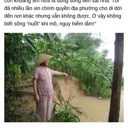
còn khoảng 5m nửa là dòng sông tiến sát nhà. Tôi
đã nhiều lần xin chính quyền địa phường cho di dời
đến nơi khác nhưng vẫn không được. Ở vậy không
biết sông “nuốt” khi mô, nguy hiểm lắm!"