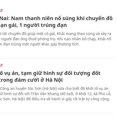
ẬT
Nai: Nam thanh niên nổ súng khi chuyển đồ
bạn gái, 1 người trúng đạn
 tới chuyển đồ giúp một cô gái, Khải mang theo súng và xảy ra
i người đàn ông thuê phòng trọ. Khi nạn nhân bỏ chạy, Khải nổ
ên đạn trúng một người khác gây thương tích.
ẬT
ố vụ án, tạm giữ hình sự đối tượng đốt
trong đám cưới ở Hà Nội
Công an huyện Sóc Sơn (Hà Nội) vừa cho biết đã khởi tố vụ án
ữ hình sự đối với Trần Văn Khang (40 tuổi, ở khối 12, xã Phù Lỗ,
 Sơn, Hà Nội) để điều tra về hành vi gây rối trật tự công cộng.