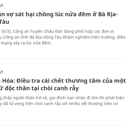
ẬT
n vợ sát hại chồng lúc nửa đêm ở Bà Rịa-
Tàu
 (6/3), Công an huyện Châu Đức đang phối hợp các đơn vị
ụ Công an tỉnh Bà Rịa-Vũng Tàu khám nghiệm hiện trường, điều
n mạng xảy ra lúc nửa đêm.
ẬT
 Hóa: Điều tra cái chết thương tâm của một
 độc thân tại chòi canh rẫy
g thấy người thân trở về, gia đình nạn nhân đi tìm thì phát hiện
y đã tử vong trên chòi canh rẫy với nhiều vết thương trên cơ