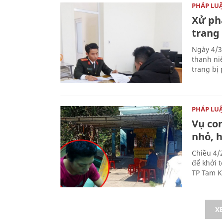
PHÁP LU
Xử phạ
trang 
Ngày 4/3
thanh ni
trang bị 
PHÁP LU
Vụ co
nhỏ, 
Chiều 4/
để khởi 
TP Tam K
X