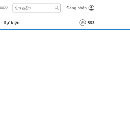
18822
Đăng nhập
Sự kiện
RSS