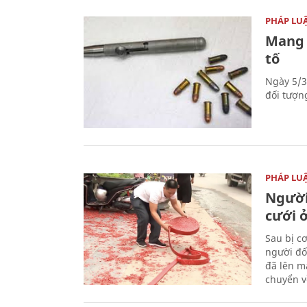
PHÁP LU
Mang 
tố
Ngày 5/3
đối tượn
PHÁP LU
Người
cưới ở
Sau bị c
người đố
đã lên m
chuyển v