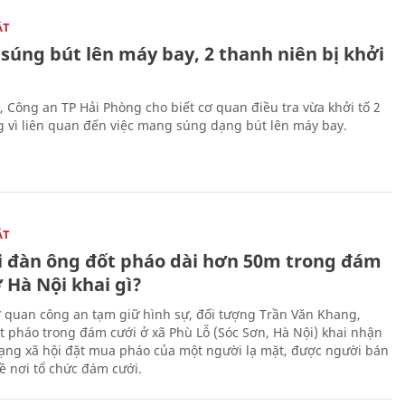
ẬT
súng bút lên máy bay, 2 thanh niên bị khởi
, Công an TP Hải Phòng cho biết cơ quan điều tra vừa khởi tố 2
g vì liên quan đến việc mang súng dạng bút lên máy bay.
ẬT
 đàn ông đốt pháo dài hơn 50m trong đám
 Hà Nội khai gì?
ơ quan công an tạm giữ hình sự, đối tượng Trần Văn Khang,
t pháo trong đám cưới ở xã Phù Lỗ (Sóc Sơn, Hà Nội) khai nhận
ạng xã hội đặt mua pháo của một người lạ mặt, được người bán
ề nơi tổ chức đám cưới.