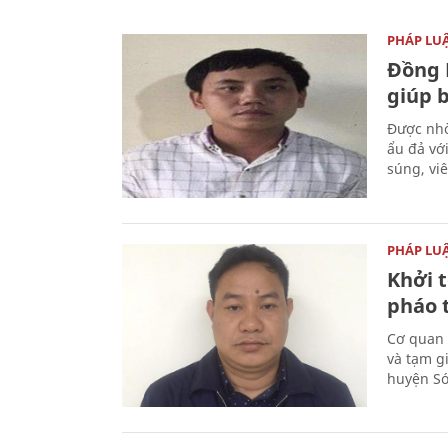
PHÁP LU
Đồng 
giúp 
Được nhờ
ẩu đả vớ
súng, vi
PHÁP LU
Khởi t
pháo 
Cơ quan 
và tạm gi
huyện Sóc