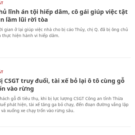
ẬT
ủ lĩnh án tội hiếp dâm, cô gái giúp việc tật
 lầm lũi rời tòa
i gian ở lại giúp việc nhà cho bị cáo Thủy, chị Q. đã bị ông chủ
n thực hiện hành vi hiếp dâm.
ẬT
ị CSGT truy đuổi, tài xế bỏ lại ô tô cùng gỗ
rốn vào rừng
hách gỗ đi tiêu thụ, khi bị lực lượng CSGT Công an tỉnh Thừa
Huế phát hiện, tài xế tăng ga bỏ chạy, đến đoạn đường vắng lập
 và xuống xe chạy trốn vào rừng sâu.