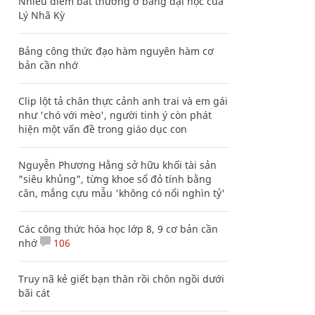
Nhiều điểm bất thường ở bằng đại học của
Lý Nhã Kỳ
Bảng công thức đạo hàm nguyên hàm cơ
bản cần nhớ
Clip lột tả chân thực cảnh anh trai và em gái
như 'chó với mèo', người tinh ý còn phát
hiện một vấn đề trong giáo dục con
Nguyễn Phương Hằng sở hữu khối tài sản
"siêu khủng", từng khoe sổ đỏ tính bằng
cân, mắng cựu mẫu 'không có nổi nghìn tỷ'
Các công thức hóa học lớp 8, 9 cơ bản cần
nhớ
106
Truy nã kẻ giết bạn thân rồi chôn ngồi dưới
bãi cát