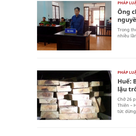
PHÁP LU
Ông ch
nguyền
Trong thờ
nhiều lầ
PHÁP LU
Huế: B
lậu t
Chở 26 p
Thiên – 
tức dừng