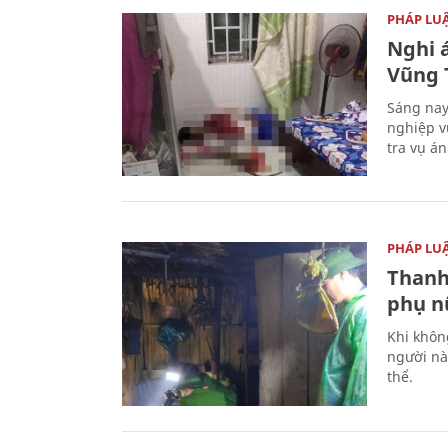
PHÁP LU
Nghi á
Vũng 
Sáng nay
nghiệp v
tra vụ á
PHÁP LU
Thanh
phụ nữ
Khi khôn
người nà
thể.