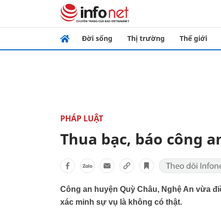
Đời sống
Thị trường
Thế giới
PHÁP LUẬT
Thua bạc, báo công a
Công an huyện Quỳ Châu, Nghệ An vừa điều 
xác minh sự vụ là không có thật.