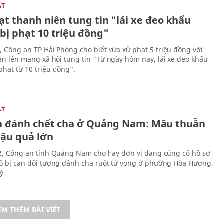
ẬT
t thanh niên tung tin "lái xe đeo khẩu
bị phạt 10 triệu đồng"
, Công an TP Hải Phòng cho biết vừa xử phạt 5 triệu đồng với
ên lên mạng xã hội tung tin "Từ ngày hôm nay, lái xe đeo khẩu
phạt từ 10 triệu đồng".
ẬT
n đánh chết cha ở Quảng Nam: Mâu thuẫn
hậu quả lớn
2, Công an tỉnh Quảng Nam cho hay đơn vị đang củng cố hồ sơ
tố bị can đối tượng đánh cha ruột tử vong ở phường Hòa Hương,
ỳ.
EM THÊM BÀI VIẾT