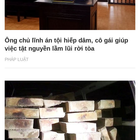
Ông chủ lĩnh án tội hiếp dâm, cô gái giúp
việc tật nguyền lầm lũi rời tòa
PHÁP LUẬT