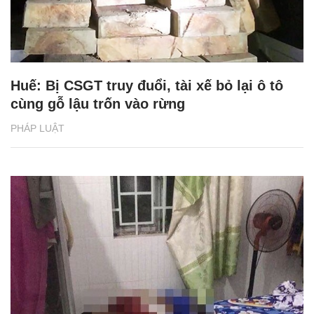
Huế: Bị CSGT truy đuổi, tài xế bỏ lại ô tô
cùng gỗ lậu trốn vào rừng
PHÁP LUẬT