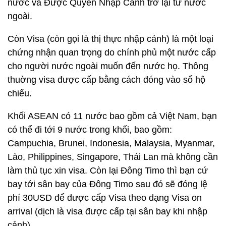
nước và Ðược Quyền Nhập Cảnh trở lại từ nước
ngoài.
Còn Visa (còn gọi là thị thực nhập cảnh) là một loại
chứng nhận quan trọng do chính phủ một nước cấp
cho người nước ngoài muốn đến nước họ. Thông
thuờng visa được cấp bằng cách đóng vào sổ hộ
chiếu.
Khối ASEAN có 11 nước bao gồm cả Việt Nam, bạn
có thể đi tới 9 nước trong khối, bao gồm:
Campuchia, Brunei, Indonesia, Malaysia, Myanmar,
Lào, Philippines, Singapore, Thái Lan mà không cần
làm thủ tục xin visa. Còn lại Đông Timo thì bạn cứ
bay tới sân bay của Đông Timo sau đó sẽ đóng lệ
phí 30USD để được cấp Visa theo dạng Visa on
arrival (dịch là visa được cấp tại sân bay khi nhập
cảnh).