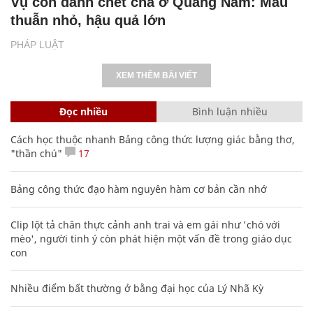
Vụ con đánh chết cha ở Quảng Nam: Mâu
thuẫn nhỏ, hậu quả lớn
PHÁP LUẬT
XEM THÊM BÀI VIẾT
Đọc nhiều
Bình luận nhiều
Cách học thuộc nhanh Bảng công thức lượng giác bằng thơ,
"thần chú"
17
Bảng công thức đạo hàm nguyên hàm cơ bản cần nhớ
Clip lột tả chân thực cảnh anh trai và em gái như 'chó với
mèo', người tinh ý còn phát hiện một vấn đề trong giáo dục
con
Nhiều điểm bất thường ở bằng đại học của Lý Nhã Kỳ