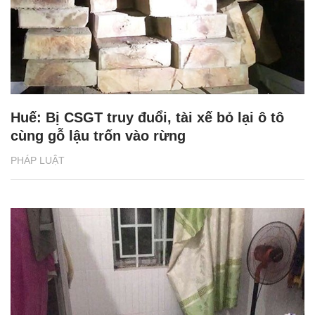
Huế: Bị CSGT truy đuổi, tài xế bỏ lại ô tô
cùng gỗ lậu trốn vào rừng
PHÁP LUẬT