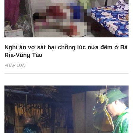
Nghi án vợ sát hại chồng lúc nửa đêm ở Bà
Rịa-Vũng Tàu
PHÁP LUẬT