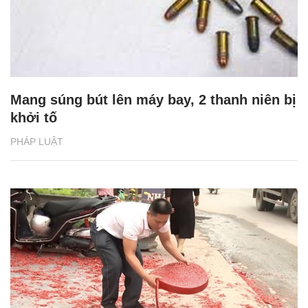
Mang súng bút lên máy bay, 2 thanh niên bị
khởi tố
PHÁP LUẬT