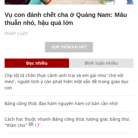
Vụ con đánh chết cha ở Quảng Nam: Mâu
thuẫn nhỏ, hậu quả lớn
PHÁP LUẬT
XEM THÊM BÀI VIẾT
Đọc nhiều
Bình luận nhiều
Clip lột tả chân thực cảnh anh trai và em gái như 'chó với
mèo', người tinh ý còn phát hiện một vấn đề trong giáo dục
con
Bảng công thức đạo hàm nguyên hàm cơ bản cần nhớ
Cách học thuộc nhanh Bảng công thức lượng giác bằng thơ,
"thần chú"
17