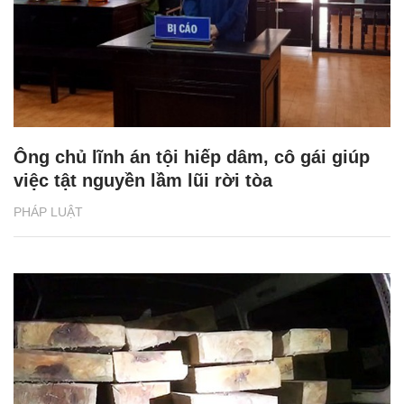
Ông chủ lĩnh án tội hiếp dâm, cô gái giúp
việc tật nguyền lầm lũi rời tòa
PHÁP LUẬT