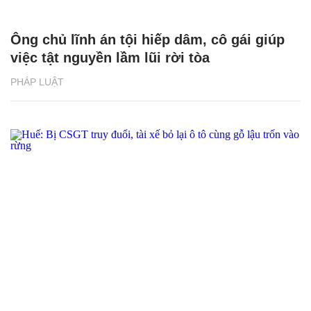
Ông chủ lĩnh án tội hiếp dâm, cô gái giúp
việc tật nguyền lầm lũi rời tòa
PHÁP LUẬT