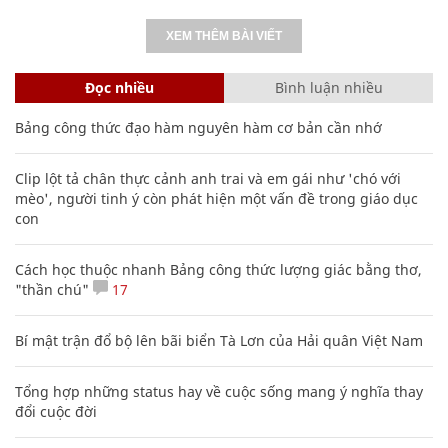
XEM THÊM BÀI VIẾT
Đọc nhiều
Bình luận nhiều
Bảng công thức đạo hàm nguyên hàm cơ bản cần nhớ
Clip lột tả chân thực cảnh anh trai và em gái như 'chó với
mèo', người tinh ý còn phát hiện một vấn đề trong giáo dục
con
Cách học thuộc nhanh Bảng công thức lượng giác bằng thơ,
"thần chú"
17
Bí mật trận đổ bộ lên bãi biển Tà Lơn của Hải quân Việt Nam
Tổng hợp những status hay về cuộc sống mang ý nghĩa thay
đổi cuộc đời