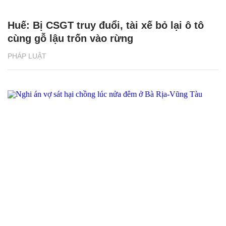
Huế: Bị CSGT truy đuổi, tài xế bỏ lại ô tô
cùng gỗ lậu trốn vào rừng
PHÁP LUẬT