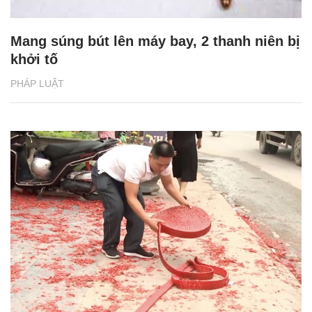
Mang súng bút lên máy bay, 2 thanh niên bị
khởi tố
PHÁP LUẬT