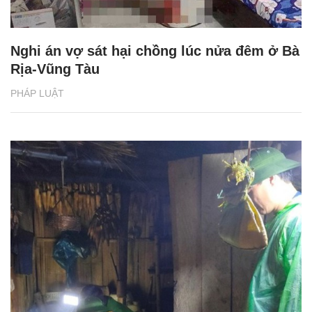
Nghi án vợ sát hại chồng lúc nửa đêm ở Bà
Rịa-Vũng Tàu
PHÁP LUẬT