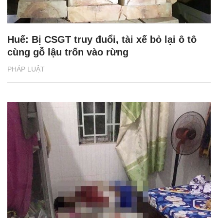
Huế: Bị CSGT truy đuổi, tài xế bỏ lại ô tô
cùng gỗ lậu trốn vào rừng
PHÁP LUẬT