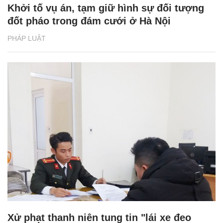
Khởi tố vụ án, tạm giữ hình sự đối tượng
đốt pháo trong đám cưới ở Hà Nội
PHÁP LUẬT
Xử phạt thanh niên tung tin "lái xe đeo