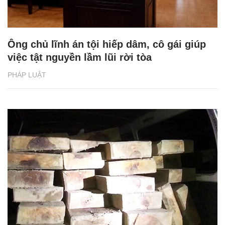
Ông chủ lĩnh án tội hiếp dâm, cô gái giúp
việc tật nguyền lầm lũi rời tòa
PHÁP LUẬT