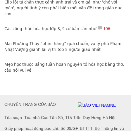
Clip lột tả chân thực cảnh anh trai và em gái như 'chó với
mèo', người tinh ý còn phát hiện một vấn đề trong giáo dục
con
Các công thức hóa học lớp 8, 9 cơ bản cần nhớ
106
Mai Phương Thúy "phím hàng" quá chuẩn, vợ tỷ phú Phạm
Nhật Vượng giành lại vị trí top 5 người giàu nhất
Mẹo học thuộc Bảng tuần hoàn nguyên tố hóa học bằng thơ,
câu nói vui vẻ
CHUYÊN TRANG CỦA BÁO
Tòa soạn: Tòa nhà Cục Tần Số, 115 Trần Duy Hưng Hà Nội
Giấy phép hoạt động báo chí: Số 09/GP-BTTTT, Bộ Thông tin và