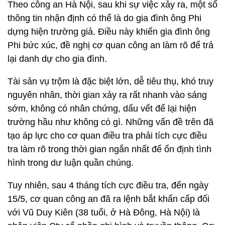
Theo công an Hà Nội, sau khi sự việc xảy ra, một số
thông tin nhận định có thể là do gia đình ông Phi
dựng hiện trường giả. Điều này khiến gia đình ông
Phi bức xúc, đề nghị cơ quan công an làm rõ để trả
lại danh dự cho gia đình.
Tài sản vụ trộm là đặc biệt lớn, dễ tiêu thụ, khó truy
nguyên nhân, thời gian xảy ra rất nhanh vào sáng
sớm, không có nhân chứng, dấu vết để lại hiện
trường hầu như không có gì. Những vấn đề trên đã
tạo áp lực cho cơ quan điều tra phải tích cực điều
tra làm rõ trong thời gian ngắn nhất để ổn định tình
hình trong dư luận quần chúng.
Tuy nhiên, sau 4 tháng tích cực điều tra, đến ngày
15/5, cơ quan công an đã ra lệnh bắt khẩn cấp đối
với Vũ Duy Kiên (38 tuổi, ở Hà Đông, Hà Nội) là