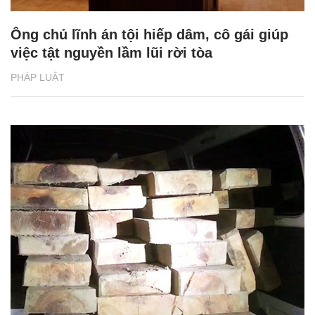
Ông chủ lĩnh án tội hiếp dâm, cô gái giúp
việc tật nguyền lầm lũi rời tòa
PHÁP LUẬT