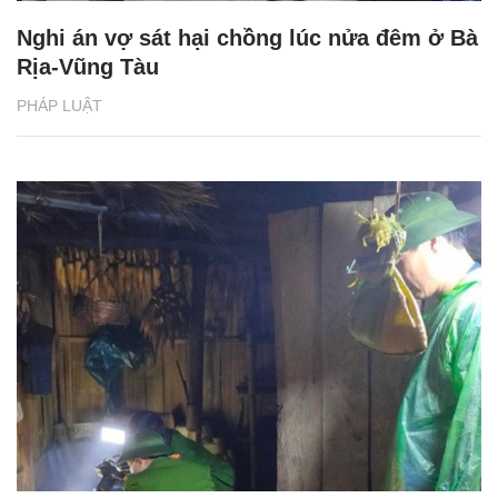
Nghi án vợ sát hại chồng lúc nửa đêm ở Bà
Rịa-Vũng Tàu
PHÁP LUẬT