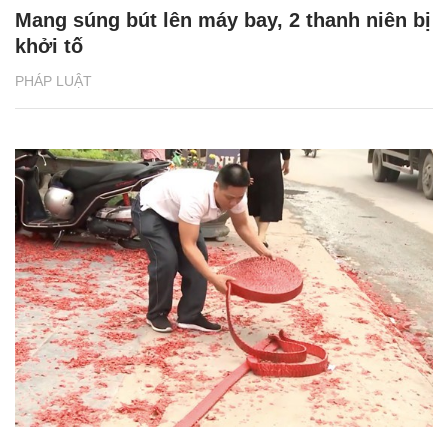
Mang súng bút lên máy bay, 2 thanh niên bị
khởi tố
PHÁP LUẬT