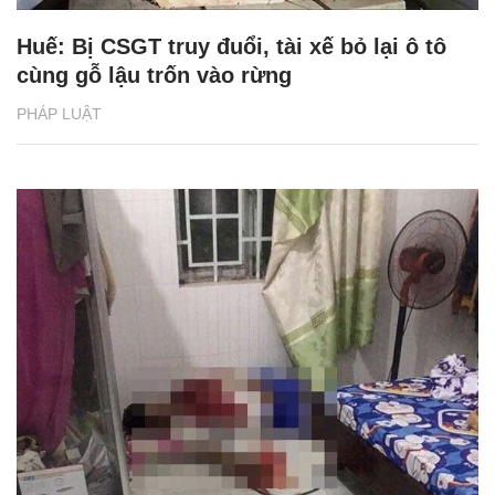
Huế: Bị CSGT truy đuổi, tài xế bỏ lại ô tô
cùng gỗ lậu trốn vào rừng
PHÁP LUẬT