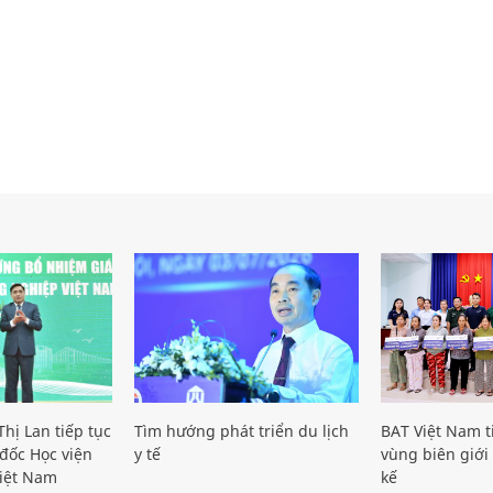
hị Lan tiếp tục
Tìm hướng phát triển du lịch
BAT Việt Nam t
đốc Học viện
y tế
vùng biên giới 
iệt Nam
kế