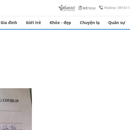
Hotline: 09161
Gia đình
Giới trẻ
Khỏe - đẹp
Chuyện lạ
Quân sự