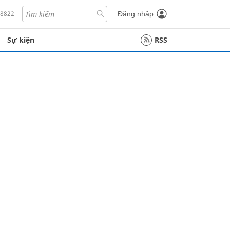
18822
Đăng nhập
Sự kiện
RSS