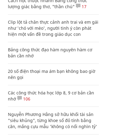
Cách học thuộc nhanh Bảng công thức
lượng giác bằng thơ, "thần chú"
17
Clip lột tả chân thực cảnh anh trai và em gái
như 'chó với mèo', người tinh ý còn phát
hiện một vấn đề trong giáo dục con
Bảng công thức đạo hàm nguyên hàm cơ
bản cần nhớ
20 số điện thoại ma ám bạn không bao giờ
nên gọi
Các công thức hóa học lớp 8, 9 cơ bản cần
nhớ
106
Nguyễn Phương Hằng sở hữu khối tài sản
"siêu khủng", từng khoe sổ đỏ tính bằng
cân, mắng cựu mẫu 'không có nổi nghìn tỷ'