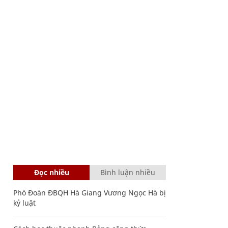
Đọc nhiều
Bình luận nhiều
Phó Đoàn ĐBQH Hà Giang Vương Ngọc Hà bị
kỷ luật