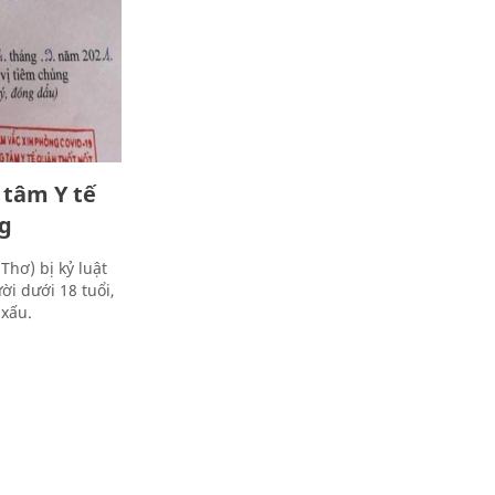
 tâm Y tế
ng
hơ) bị kỷ luật
ời dưới 18 tuổi,
 xấu.