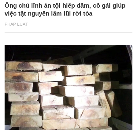
Ông chủ lĩnh án tội hiếp dâm, cô gái giúp
việc tật nguyền lầm lũi rời tòa
PHÁP LUẬT