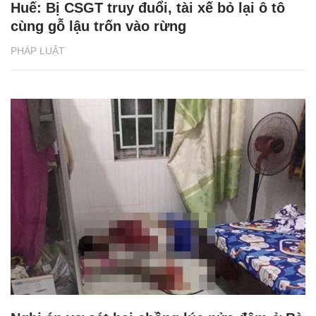
Huế: Bị CSGT truy đuổi, tài xế bỏ lại ô tô
cùng gỗ lậu trốn vào rừng
PHÁP LUẬT