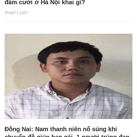
đám cưới ở Hà Nội khai gì?
PHÁP LUẬT
Đồng Nai: Nam thanh niên nổ súng khi
chuyển đồ giúp bạn gái, 1 người trúng đạn