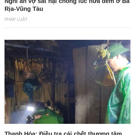
Nghi án vợ sát hại chồng lúc nửa đêm ở Bà
Rịa-Vũng Tàu
PHÁP LUẬT
Thanh Hóa: Điều tra cái chết thương tâm