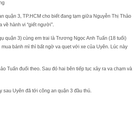
ng
 an quận 3, TP.HCM cho biết đang tạm giữa Nguyễn Thị Thảo
 về hành vi “giết người”.
ụ quận 3) cùng em trai là Trương Ngọc Anh Tuấn (18 tuổi)
 mua bánh mì thì bất ngờ va quẹt với xe của Uyên. Lúc này
o Tuấn đuổi theo. Sau đó hai bên tiếp tục xảy ra va chạm và
ày sau Uyên đã tới công an quận 3 đầu thú.