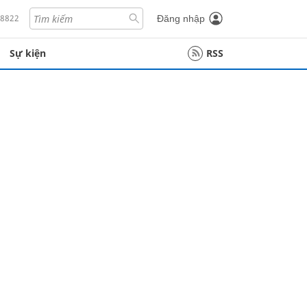
18822
Đăng nhập
Sự kiện
RSS