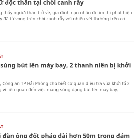
 độc thân tại chòi canh rẫy
g thấy người thân trở về, gia đình nạn nhân đi tìm thì phát hiện
y đã tử vong trên chòi canh rẫy với nhiều vết thương trên cơ
ẬT
súng bút lên máy bay, 2 thanh niên bị khởi
, Công an TP Hải Phòng cho biết cơ quan điều tra vừa khởi tố 2
g vì liên quan đến việc mang súng dạng bút lên máy bay.
ẬT
 đàn ông đốt pháo dài hơn 50m trong đám