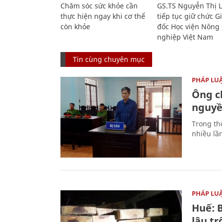
Chăm sóc sức khỏe cần
GS.TS Nguyễn Thị 
thực hiện ngay khi cơ thể
tiếp tục giữ chức 
còn khỏe
đốc Học viện Nông
nghiệp Việt Nam
Tin cùng chuyên mục
PHÁP LU
Ông ch
nguyền
Trong thờ
nhiều lầ
PHÁP LU
Huế: B
lậu t