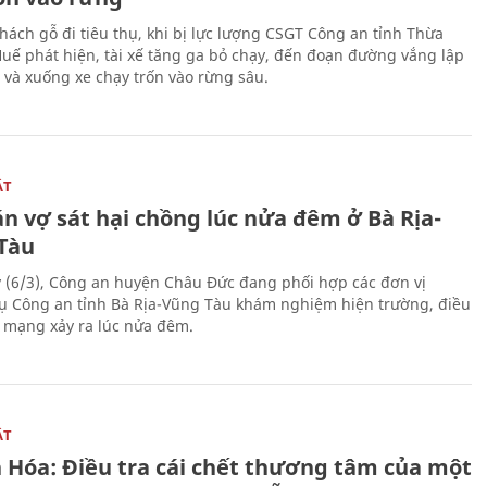
hách gỗ đi tiêu thụ, khi bị lực lượng CSGT Công an tỉnh Thừa
Huế phát hiện, tài xế tăng ga bỏ chạy, đến đoạn đường vắng lập
 và xuống xe chạy trốn vào rừng sâu.
ẬT
n vợ sát hại chồng lúc nửa đêm ở Bà Rịa-
Tàu
 (6/3), Công an huyện Châu Đức đang phối hợp các đơn vị
ụ Công an tỉnh Bà Rịa-Vũng Tàu khám nghiệm hiện trường, điều
n mạng xảy ra lúc nửa đêm.
ẬT
 Hóa: Điều tra cái chết thương tâm của một