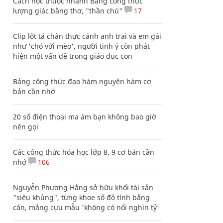
Cách học thuộc nhanh Bảng công thức
lượng giác bằng thơ, "thần chú"
17
Clip lột tả chân thực cảnh anh trai và em gái
như 'chó với mèo', người tinh ý còn phát
hiện một vấn đề trong giáo dục con
Bảng công thức đạo hàm nguyên hàm cơ
bản cần nhớ
20 số điện thoại ma ám bạn không bao giờ
nên gọi
Các công thức hóa học lớp 8, 9 cơ bản cần
nhớ
106
Nguyễn Phương Hằng sở hữu khối tài sản
"siêu khủng", từng khoe sổ đỏ tính bằng
cân, mắng cựu mẫu 'không có nổi nghìn tỷ'