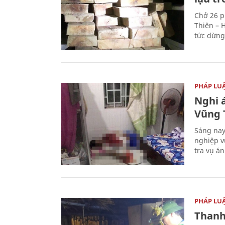
Chở 26 p
Thiên – 
tức dừng
PHÁP LU
Nghi á
Vũng 
Sáng nay
nghiệp v
tra vụ á
PHÁP LU
Thanh