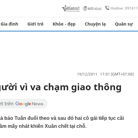
Hotline: 09161
Gia đình
Giới trẻ
Khỏe - đẹp
Chuyện lạ
Quân sự
19/12/2011 17:01 (GMT+07:00)
ười vì va chạm giao thông
bảo Tuấn đuổi theo và sau đó hai cô gái tiếp tục cãi
âm mấy nhát khiến Xuân chết tại chỗ.