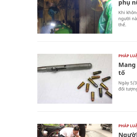
phụ nữ
Khi khôn
người nà
thể.
PHÁP LU
Mang 
tố
Ngày 5/3
đối tượn
PHÁP LU
Người