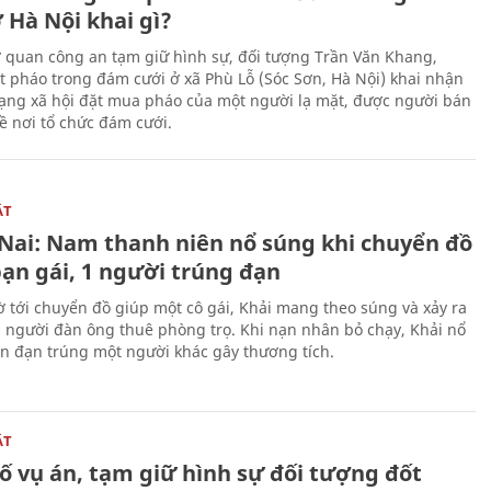
 Hà Nội khai gì?
ơ quan công an tạm giữ hình sự, đối tượng Trần Văn Khang,
t pháo trong đám cưới ở xã Phù Lỗ (Sóc Sơn, Hà Nội) khai nhận
ạng xã hội đặt mua pháo của một người lạ mặt, được người bán
ề nơi tổ chức đám cưới.
ẬT
Nai: Nam thanh niên nổ súng khi chuyển đồ
bạn gái, 1 người trúng đạn
 tới chuyển đồ giúp một cô gái, Khải mang theo súng và xảy ra
i người đàn ông thuê phòng trọ. Khi nạn nhân bỏ chạy, Khải nổ
ên đạn trúng một người khác gây thương tích.
ẬT
ố vụ án, tạm giữ hình sự đối tượng đốt