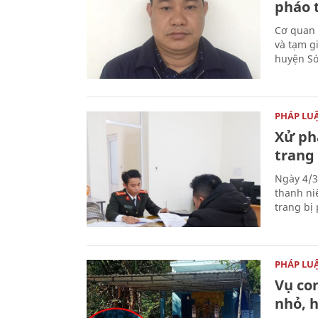
pháo 
Cơ quan 
và tạm gi
huyện Sóc
PHÁP LU
Xử phạ
trang 
Ngày 4/3
thanh ni
trang bị 
PHÁP LU
Vụ co
nhỏ, 