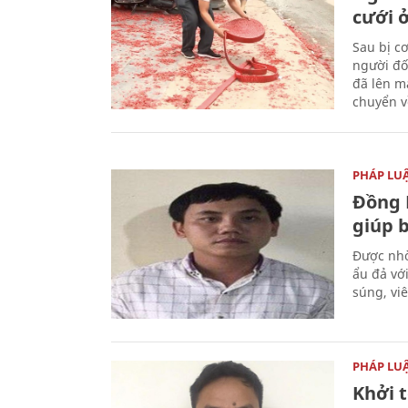
cưới ở
Sau bị c
người đố
đã lên m
chuyển v
PHÁP LU
Đồng 
giúp 
Được nhờ
ẩu đả vớ
súng, vi
PHÁP LU
Khởi t