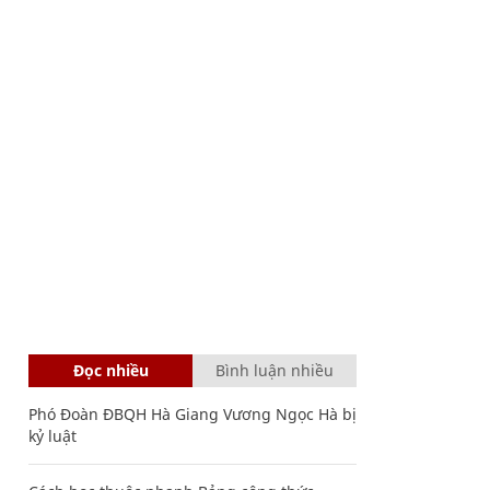
Đọc nhiều
Bình luận nhiều
Phó Đoàn ĐBQH Hà Giang Vương Ngọc Hà bị
kỷ luật