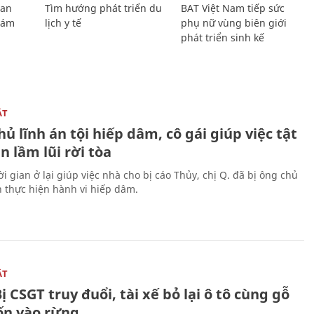
Lan
Tìm hướng phát triển du
BAT Việt Nam tiếp sức
Giám
lịch y tế
phụ nữ vùng biên giới
phát triển sinh kế
ẬT
ủ lĩnh án tội hiếp dâm, cô gái giúp việc tật
 lầm lũi rời tòa
i gian ở lại giúp việc nhà cho bị cáo Thủy, chị Q. đã bị ông chủ
n thực hiện hành vi hiếp dâm.
ẬT
ị CSGT truy đuổi, tài xế bỏ lại ô tô cùng gỗ
rốn vào rừng