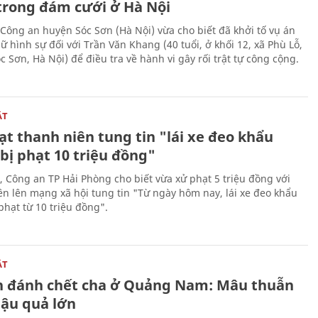
trong đám cưới ở Hà Nội
Công an huyện Sóc Sơn (Hà Nội) vừa cho biết đã khởi tố vụ án
ữ hình sự đối với Trần Văn Khang (40 tuổi, ở khối 12, xã Phù Lỗ,
 Sơn, Hà Nội) để điều tra về hành vi gây rối trật tự công cộng.
ẬT
t thanh niên tung tin "lái xe đeo khẩu
bị phạt 10 triệu đồng"
, Công an TP Hải Phòng cho biết vừa xử phạt 5 triệu đồng với
ên lên mạng xã hội tung tin "Từ ngày hôm nay, lái xe đeo khẩu
phạt từ 10 triệu đồng".
ẬT
n đánh chết cha ở Quảng Nam: Mâu thuẫn
hậu quả lớn