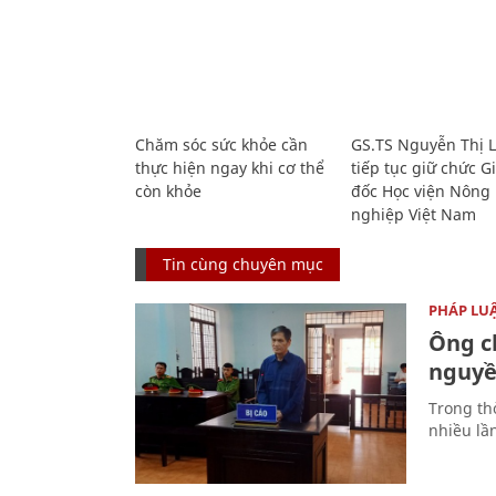
Chăm sóc sức khỏe cần
GS.TS Nguyễn Thị 
thực hiện ngay khi cơ thể
tiếp tục giữ chức 
còn khỏe
đốc Học viện Nông
nghiệp Việt Nam
Tin cùng chuyên mục
PHÁP LU
Ông ch
nguyền
Trong thờ
nhiều lầ