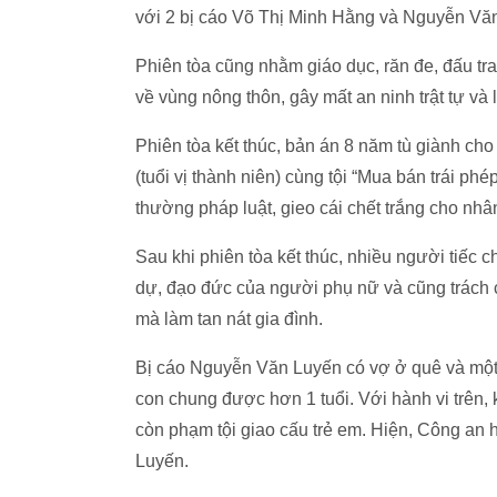
với 2 bị cáo Võ Thị Minh Hằng và Nguyễn Văn
Phiên tòa cũng nhằm giáo dục, răn đe, đấu t
về vùng nông thôn, gây mất an ninh trật tự và 
Phiên tòa kết thúc, bản án 8 năm tù giành c
(tuổi vị thành niên) cùng tội “Mua bán trái ph
thường pháp luật, gieo cái chết trắng cho nhân
Sau khi phiên tòa kết thúc, nhiều người tiếc 
dự, đạo đức của người phụ nữ và cũng trách 
mà làm tan nát gia đình.
Bị cáo Nguyễn Văn Luyến có vợ ở quê và một đ
con chung được hơn 1 tuổi. Với hành vi trên
còn phạm tội giao cấu trẻ em. Hiện, Công an 
Luyến.