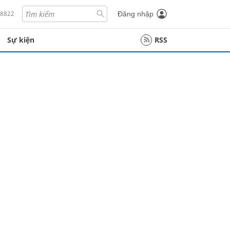
18822
Đăng nhập
Sự kiện
RSS