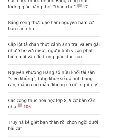
Cách học thuộc nhanh Bảng công thức
lượng giác bằng thơ, "thần chú"
17
Bảng công thức đạo hàm nguyên hàm cơ
bản cần nhớ
Clip lột tả chân thực cảnh anh trai và em gái
như 'chó với mèo', người tinh ý còn phát
hiện một vấn đề trong giáo dục con
Nguyễn Phương Hằng sở hữu khối tài sản
"siêu khủng", từng khoe sổ đỏ tính bằng
cân, mắng cựu mẫu 'không có nổi nghìn tỷ'
Các công thức hóa học lớp 8, 9 cơ bản cần
nhớ
106
Truy nã kẻ giết bạn thân rồi chôn ngồi dưới
bãi cát