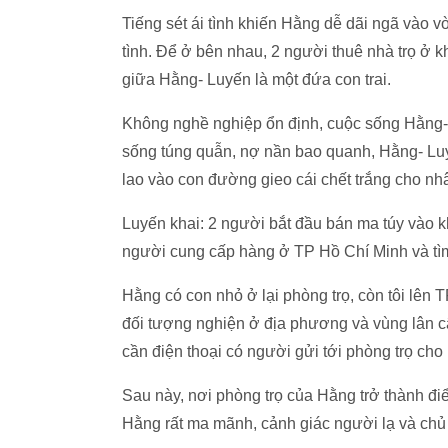
Tiếng sét ái tình khiến Hằng dễ dãi ngã vào v
tình. Để ở bên nhau, 2 người thuê nhà trọ ở 
giữa Hằng- Luyến là một đứa con trai.
Không nghề nghiệp ổn định, cuộc sống Hằng- 
sống túng quẫn, nợ nần bao quanh, Hằng- Lu
lao vào con đường gieo cái chết trắng cho nh
Luyến khai: 2 người bắt đầu bán ma túy vào k
người cung cấp hàng ở TP Hồ Chí Minh và tìm
Hằng có con nhỏ ở lại phòng trọ, còn tôi lên
đối tượng nghiện ở địa phương và vùng lân cận.
cần điện thoại có người gửi tới phòng trọ cho H
Sau này, nơi phòng trọ của Hằng trở thành đ
Hằng rất ma mãnh, cảnh giác người lạ và chủ 