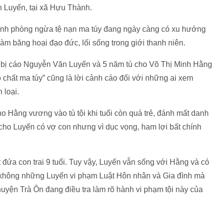
 Luyến, tại xã Hựu Thành.
ranh phòng ngừa tệ nạn ma túy đang ngày càng có xu hướng
làm băng hoại đạo đức, lối sống trong giới thanh niên.
ho bị cáo Nguyễn Văn Luyến và 5 năm tù cho Võ Thị Minh Hằng
ép chất ma túy” cũng là lời cảnh cáo đối với những ai xem
 loại.
cho Hằng vương vào tù tội khi tuổi còn quá trẻ, đánh mất danh
cho Luyến có vợ con nhưng vì dục vọng, ham lợi bất chính
ứa con trai 9 tuổi. Tuy vậy, Luyến vẫn sống với Hằng và có
, không những Luyến vi phạm Luật Hôn nhân và Gia đình mà
huyện Trà Ôn đang điều tra làm rõ hành vi phạm tội này của