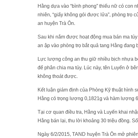
Hằng dựa vào “bình phong” thiếu nữ có con nh
nhiên, “giấy không gói được lửa”, phòng trọ 
an huyện Trà Ôn.
Sau khi nắm được hoạt động mua bán ma túy 
an ập vào phòng trọ bắt quả tang Hằng đang
Lực lượng công an thu giữ nhiều bịch nhựa bên
để phân chia ma túy. Lúc này, tên Luyến ở bên
không thoát được.
Kết luận giám định của Phòng Kỹ thuật hình s
Hằng có trọng lượng 0,1821g và hàm lượng 6
Tại cơ quan điều tra, Hằng và Luyến khai nh
Hằng bán lại, thu lời khoảng 30 triệu đồng. Số
Ngày 6/2/2015, TAND huyện Trà Ôn mở phiên t