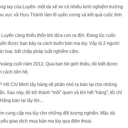
òng tay của Luyến- một tài xế xe có nhiều kinh nghiệm trường
khu vực xã Hựu Thành làm tổ uyên ương và kết quả cuộc tình
Luyến càng thiếu thốn khi đứa con ra đời. Đang lúc cuộc
yến được bạn bày ra cách buôn bán ma túy. Vậy là 2 người
ân loại, bất chấp pháp luật nghiêm cấm.
hoảng cuối năm 2012. Qua bạn bè giới thiệu, tôi biết được
 cách liên hệ.
 TP Hồ Chí Minh lấy hàng về phân nhỏ ra bán lại cho những
 Sau này, tôi trở thành “mối” quen và khi hết “hàng”, tôi chỉ
ằng bán lại lấy lời...
iểm cung cấp ma túy cho những đối tượng nghiện. Mặc dù
yếu giao dịch mua bán ma túy qua điện thoại.