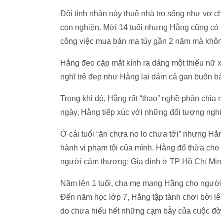
Đôi tình nhân này thuê nhà trọ sống như vợ 
con nghiện. Mới 14 tuổi nhưng Hằng cũng có
công việc mua bán ma túy gần 2 năm mà không
Hằng đeo cặp mắt kính ra dáng một thiếu nữ x
nghĩ trẻ đẹp như Hằng lại dám cả gan buôn bá
Trong khi đó, Hằng rất “thạo” nghề phân chi
ngày, Hằng tiếp xúc với những đối tượng nghiệ
Ở cái tuổi “ăn chưa no lo chưa tới” nhưng Hằn
hành vi phạm tội của mình. Hằng đổ thừa cho 
người cảm thương: Gia đình ở TP Hồ Chí Min
Năm lên 1 tuổi, cha mẹ mang Hằng cho người
Đến năm học lớp 7, Hằng tập tành chơi bời lê
do chưa hiểu hết những cạm bẫy của cuộc đờ