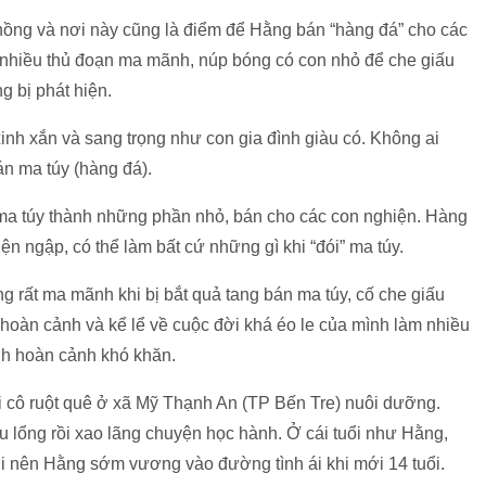
chồng và nơi này cũng là điểm để Hằng bán “hàng đá” cho các
 nhiều thủ đoạn ma mãnh, núp bóng có con nhỏ để che giấu
 bị phát hiện.
inh xắn và sang trọng như con gia đình giàu có. Không ai
n ma túy (hàng đá).
a ma túy thành những phần nhỏ, bán cho các con nghiện. Hàng
n ngập, có thể làm bất cứ những gì khi “đói” ma túy.
g rất ma mãnh khi bị bắt quả tang bán ma túy, cố che giấu
hoàn cảnh và kể lể về cuộc đời khá éo le của mình làm nhiều
h hoàn cảnh khó khăn.
 cô ruột quê ở xã Mỹ Thạnh An (TP Bến Tre) nuôi dưỡng.
u lổng rồi xao lãng chuyện học hành. Ở cái tuổi như Hằng,
i nên Hằng sớm vương vào đường tình ái khi mới 14 tuổi.