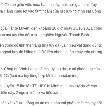
ỏ để che giấu việc mua bán ma túy một thời gian dài. Tuy
của Hằng cũng lọt vào tầm ngắm của lực lượng trinh sát Công
của Hằng- Luyến, đến khoảng 20 giờ ngày 15/10/2014, công
 bán ma túy cho đối tượng nghiện Nguyễn Thanh Bình.
 trong có tinh thể trắng (ma túy đá) và nhiều vật dụng dùng
 ngoài hay tin Hằng bị “hốt” liền nhanh chân chạy trốn nhưng
ự- Công an Vĩnh Long, số ma túy thu được tại phòng trọ của
9,4% (loại ma túy tổng hợp Methamphetamine).
ận: Luyến 15 lần lên TP Hồ Chí Minh mua ma túy đá về cho
 tiền này, 2 người trả nợ và tiêu xài…
òa xét xử lưu động vụ án mua bán trái phép chất ma túy đối