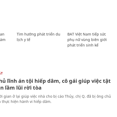
Lan
Tìm hướng phát triển du
BAT Việt Nam tiếp sức
Giám
lịch y tế
phụ nữ vùng biên giới
phát triển sinh kế
ẬT
ủ lĩnh án tội hiếp dâm, cô gái giúp việc tật
 lầm lũi rời tòa
i gian ở lại giúp việc nhà cho bị cáo Thủy, chị Q. đã bị ông chủ
n thực hiện hành vi hiếp dâm.