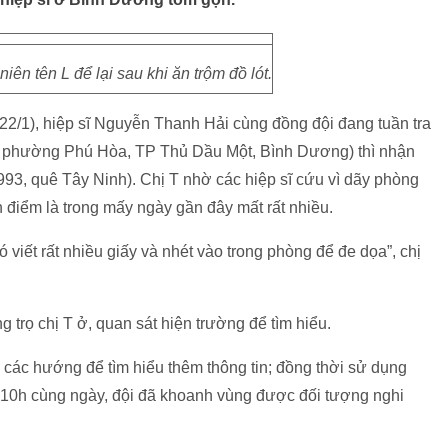
iên tên L để lại sau khi ăn trộm đồ lót.
22/1), hiệp sĩ Nguyễn Thanh Hải cùng đồng đội đang tuần tra
c phường Phú Hòa, TP Thủ Dầu Một, Bình Dương) thì nhận
993, quê Tây Ninh). Chị T nhờ các hiệp sĩ cứu vì dãy phòng
h điểm là trong mấy ngày gần đây mất rất nhiều.
đó viết rất nhiều giấy và nhét vào trong phòng để đe dọa”, chị
g trọ chị T ở, quan sát hiện trường để tìm hiểu.
a các hướng để tìm hiểu thêm thông tin; đồng thời sử dụng
n 10h cùng ngày, đội đã khoanh vùng được đối tượng nghi