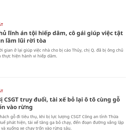
ẬT
ủ lĩnh án tội hiếp dâm, cô gái giúp việc tật
 lầm lũi rời tòa
i gian ở lại giúp việc nhà cho bị cáo Thủy, chị Q. đã bị ông chủ
n thực hiện hành vi hiếp dâm.
ẬT
ị CSGT truy đuổi, tài xế bỏ lại ô tô cùng gỗ
rốn vào rừng
hách gỗ đi tiêu thụ, khi bị lực lượng CSGT Công an tỉnh Thừa
Huế phát hiện, tài xế tăng ga bỏ chạy, đến đoạn đường vắng lập
 và xuống xe chạy trốn vào rừng sâu.