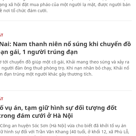
ạng xã hội đặt mua pháo của một người lạ mặt, được người bán
ề nơi tổ chức đám cưới.
ẬT
Nai: Nam thanh niên nổ súng khi chuyển đồ
bạn gái, 1 người trúng đạn
 tới chuyển đồ giúp một cô gái, Khải mang theo súng và xảy ra
i người đàn ông thuê phòng trọ. Khi nạn nhân bỏ chạy, Khải nổ
ên đạn trúng một người khác gây thương tích.
ẬT
ố vụ án, tạm giữ hình sự đối tượng đốt
trong đám cưới ở Hà Nội
Công an huyện Sóc Sơn (Hà Nội) vừa cho biết đã khởi tố vụ án
ữ hình sự đối với Trần Văn Khang (40 tuổi, ở khối 12, xã Phù Lỗ,