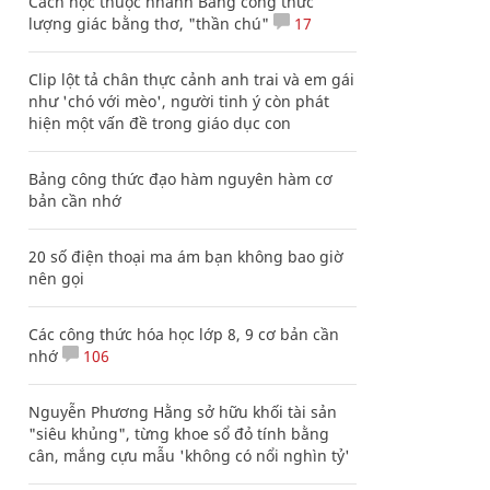
Cách học thuộc nhanh Bảng công thức
lượng giác bằng thơ, "thần chú"
17
Clip lột tả chân thực cảnh anh trai và em gái
như 'chó với mèo', người tinh ý còn phát
hiện một vấn đề trong giáo dục con
Bảng công thức đạo hàm nguyên hàm cơ
bản cần nhớ
20 số điện thoại ma ám bạn không bao giờ
nên gọi
Các công thức hóa học lớp 8, 9 cơ bản cần
nhớ
106
Nguyễn Phương Hằng sở hữu khối tài sản
"siêu khủng", từng khoe sổ đỏ tính bằng
cân, mắng cựu mẫu 'không có nổi nghìn tỷ'