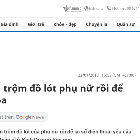
Hotline: 09161
Gia đình
Giới trẻ
Khỏe - đẹp
Chuyện lạ
Quân sự
22/01/2018 15:53 (GMT+07:00)
h trộm đồ lót phụ nữ rồi để
ọa
 trộm đồ lót của phụ nữ rồi để lại số điện thoại yêu cầu
c hiệp sĩ ở Bình Dương tóm gọn.