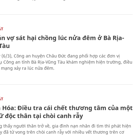
ẬT
n vợ sát hại chồng lúc nửa đêm ở Bà Rịa-
Tàu
 (6/3), Công an huyện Châu Đức đang phối hợp các đơn vị
ụ Công an tỉnh Bà Rịa-Vũng Tàu khám nghiệm hiện trường, điều
n mạng xảy ra lúc nửa đêm.
ẬT
 Hóa: Điều tra cái chết thương tâm của một
 độc thân tại chòi canh rẫy
g thấy người thân trở về, gia đình nạn nhân đi tìm thì phát hiện
y đã tử vong trên chòi canh rẫy với nhiều vết thương trên cơ