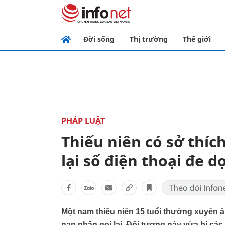
Đời sống
Thị trường
Thế giới
PHÁP LUẬT
Thiếu niên có sở thíc
lại số điện thoại đe d
Một nam thiếu niên 15 tuổi thường xuyên ăn
nạn nhân gọi lại. Đối tượng này vừa bị cá