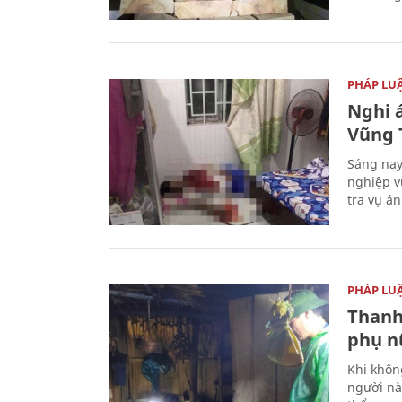
PHÁP LU
Nghi á
Vũng 
Sáng nay
nghiệp v
tra vụ á
PHÁP LU
Thanh
phụ nữ
Khi khôn
người nà