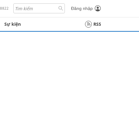
18822
Đăng nhập
Sự kiện
RSS