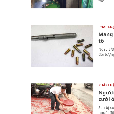
thể.
PHÁP LU
Mang 
tố
Ngày 5/3
đối tượn
PHÁP LU
Người
cưới ở
Sau bị c
người đố