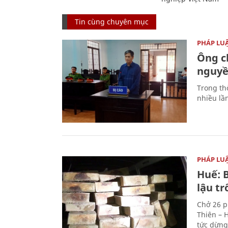
Tin cùng chuyên mục
PHÁP LU
Ông ch
nguyền
Trong thờ
nhiều lầ
PHÁP LU
Huế: B
lậu t
Chở 26 p
Thiên – 
tức dừng