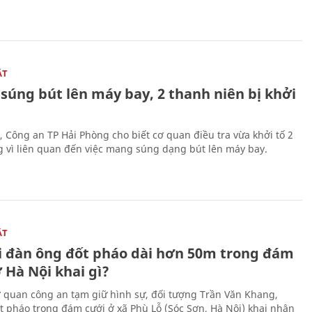
ẬT
súng bút lên máy bay, 2 thanh niên bị khởi
, Công an TP Hải Phòng cho biết cơ quan điều tra vừa khởi tố 2
g vì liên quan đến việc mang súng dạng bút lên máy bay.
ẬT
 đàn ông đốt pháo dài hơn 50m trong đám
 Hà Nội khai gì?
ơ quan công an tạm giữ hình sự, đối tượng Trần Văn Khang,
t pháo trong đám cưới ở xã Phù Lỗ (Sóc Sơn, Hà Nội) khai nhận