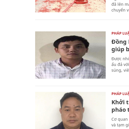
đã lên m
chuyển v
PHÁP LU
Đồng 
giúp 
Được nhờ
ẩu đả vớ
súng, vi
PHÁP LU
Khởi t
pháo 
Cơ quan 
và tạm gi