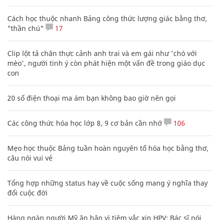
Cách học thuộc nhanh Bảng công thức lượng giác bằng thơ,
"thần chú"
17
Clip lột tả chân thực cảnh anh trai và em gái như 'chó với
mèo', người tinh ý còn phát hiện một vấn đề trong giáo dục
con
20 số điện thoại ma ám bạn không bao giờ nên gọi
Các công thức hóa học lớp 8, 9 cơ bản cần nhớ
106
Mẹo học thuộc Bảng tuần hoàn nguyên tố hóa học bằng thơ,
câu nói vui vẻ
Tổng hợp những status hay về cuộc sống mang ý nghĩa thay
đổi cuộc đời
Hàng ngàn người Mỹ ân hận vì tiêm vắc xin HPV: Bác sĩ nói