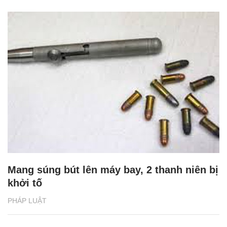
Mang súng bút lên máy bay, 2 thanh niên bị
khởi tố
PHÁP LUẬT