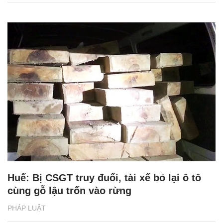
Huế: Bị CSGT truy đuổi, tài xế bỏ lại ô tô
cùng gỗ lậu trốn vào rừng
PHÁP LUẬT