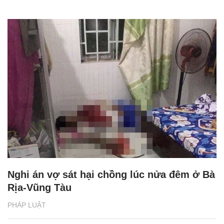
Nghi án vợ sát hại chồng lúc nửa đêm ở Bà
Rịa-Vũng Tàu
PHÁP LUẬT