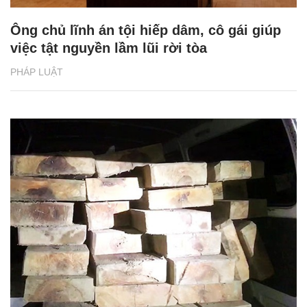
Ông chủ lĩnh án tội hiếp dâm, cô gái giúp
việc tật nguyền lầm lũi rời tòa
PHÁP LUẬT