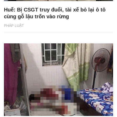
Huế: Bị CSGT truy đuổi, tài xế bỏ lại ô tô
cùng gỗ lậu trốn vào rừng
PHÁP LUẬT