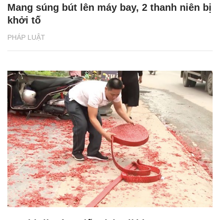
Mang súng bút lên máy bay, 2 thanh niên bị
khởi tố
PHÁP LUẬT