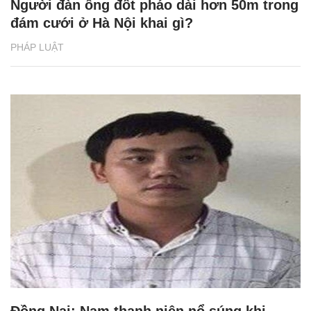
Người đàn ông đốt pháo dài hơn 50m trong
đám cưới ở Hà Nội khai gì?
PHÁP LUẬT
Đồng Nai: Nam thanh niên nổ súng khi