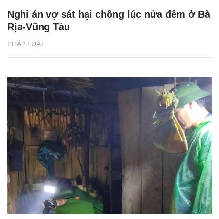
Nghi án vợ sát hại chồng lúc nửa đêm ở Bà
Rịa-Vũng Tàu
PHÁP LUẬT