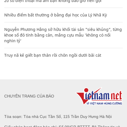
20 số điện thoại ma ám bạn không bao giờ nên gọi
Nhiều điểm bất thường ở bằng đại học của Lý Nhã Kỳ
Nguyễn Phương Hằng sở hữu khối tài sản "siêu khủng", từng
khoe sổ đỏ tính bằng cân, mắng cựu mẫu 'không có nổi
nghìn tỷ'
Truy nã kẻ giết bạn thân rồi chôn ngồi dưới bãi cát
CHUYÊN TRANG CỦA BÁO
Tòa soạn: Tòa nhà Cục Tần Số, 115 Trần Duy Hưng Hà Nội
Giấy phép hoạt động báo chí: Số 09/GP-BTTTT, Bộ Thông tin và