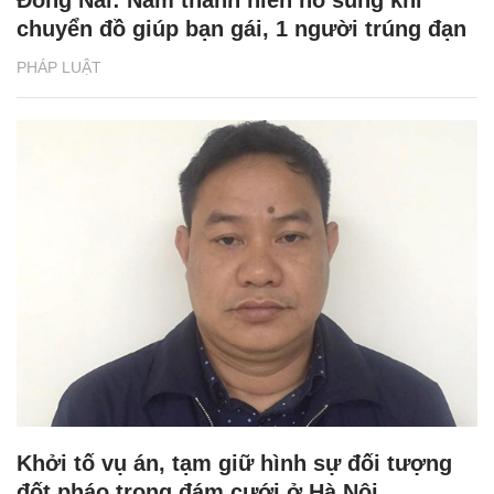
chuyển đồ giúp bạn gái, 1 người trúng đạn
PHÁP LUẬT
Khởi tố vụ án, tạm giữ hình sự đối tượng
đốt pháo trong đám cưới ở Hà Nội