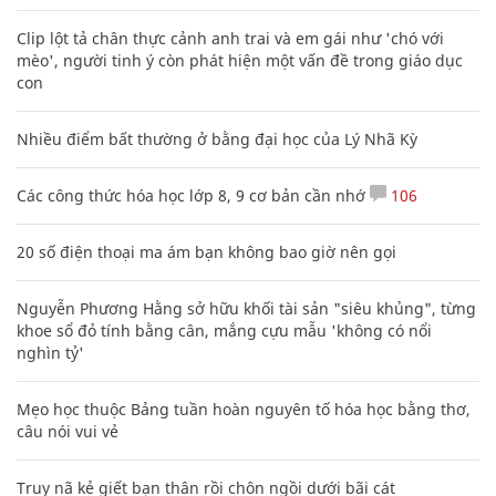
Clip lột tả chân thực cảnh anh trai và em gái như 'chó với
mèo', người tinh ý còn phát hiện một vấn đề trong giáo dục
con
Nhiều điểm bất thường ở bằng đại học của Lý Nhã Kỳ
Các công thức hóa học lớp 8, 9 cơ bản cần nhớ
106
20 số điện thoại ma ám bạn không bao giờ nên gọi
Nguyễn Phương Hằng sở hữu khối tài sản "siêu khủng", từng
khoe sổ đỏ tính bằng cân, mắng cựu mẫu 'không có nổi
nghìn tỷ'
Mẹo học thuộc Bảng tuần hoàn nguyên tố hóa học bằng thơ,
câu nói vui vẻ
Truy nã kẻ giết bạn thân rồi chôn ngồi dưới bãi cát