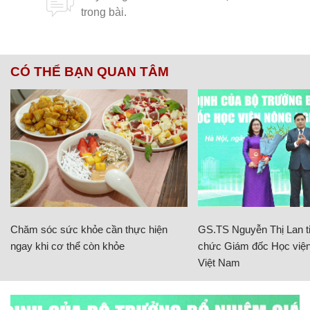
CÓ THỂ BẠN QUAN TÂM
Chăm sóc sức khỏe cần thực hiện
GS.TS Nguyễn Thị Lan ti
ngay khi cơ thể còn khỏe
chức Giám đốc Học viện
Việt Nam