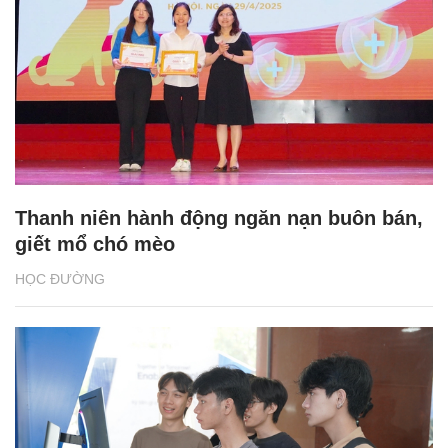
Thanh niên hành động ngăn nạn buôn bán,
giết mổ chó mèo
HỌC ĐƯỜNG