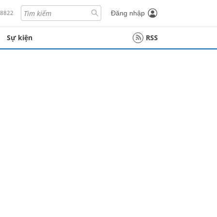
18822
Đăng nhập
Sự kiện
RSS