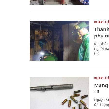
PHÁP LU
Thanh
phụ nữ
Khi khôn
người nà
thể.
PHÁP LU
Mang 
tố
Ngày 5/3
đối tượn