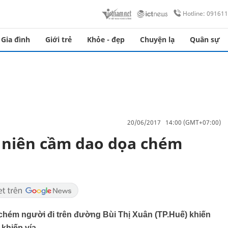
Hotline: 09161
Gia đình
Giới trẻ
Khỏe - đẹp
Chuyện lạ
Quân sự
20/06/2017 14:00 (GMT+07:00)
 niên cầm dao dọa chém
 chém người đi trên đường Bùi Thị Xuân (TP.Huế) khiến
khiếp vía.