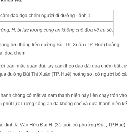
ng, H. bị lực lượng công an khống chế đưa về trụ sở.
đang lưu thông trên đường Bùi Thị Xuân (TP. Huế) hoảng
lại dọa chém.
ởi trần, mặc quần đùi, tay cầm theo dao dài dọa chém bất cứ
 qua đường Bùi Thị Xuân (TP. Huế) hoảng sợ, có người bỏ cả
hanh chóng có mặt và nam thanh niên này liền chạy trốn vào
15 phút lực lượng công an đã khống chế và đưa thanh niên kể
 định là Văn Hữu Đại H. (31 tuổi, trú phường Đúc, TP.Huế).