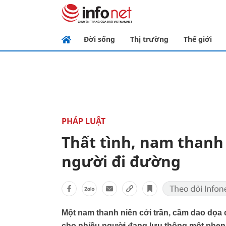
Đời sống
Thị trường
Thế giới
PHÁP LUẬT
Thất tình, nam thanh
người đi đường
Một nam thanh niên cởi trần, cầm dao dọa
cho nhiều người đang lưu thông một phen 