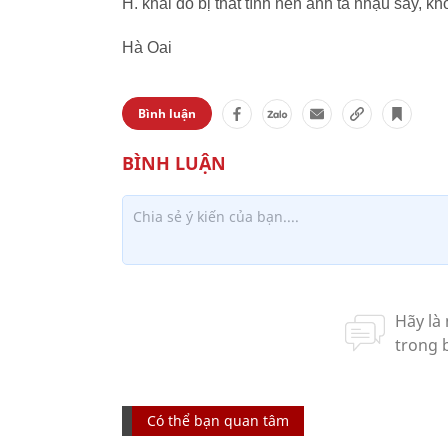
H. khai do bị thất tình nên anh ta nhậu say, 
Hà Oai
Bình luận
Có thể bạn quan tâm