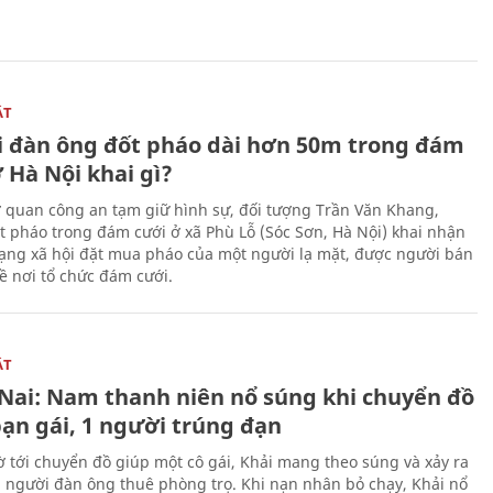
ẬT
 đàn ông đốt pháo dài hơn 50m trong đám
 Hà Nội khai gì?
ơ quan công an tạm giữ hình sự, đối tượng Trần Văn Khang,
t pháo trong đám cưới ở xã Phù Lỗ (Sóc Sơn, Hà Nội) khai nhận
ạng xã hội đặt mua pháo của một người lạ mặt, được người bán
ề nơi tổ chức đám cưới.
ẬT
Nai: Nam thanh niên nổ súng khi chuyển đồ
bạn gái, 1 người trúng đạn
 tới chuyển đồ giúp một cô gái, Khải mang theo súng và xảy ra
i người đàn ông thuê phòng trọ. Khi nạn nhân bỏ chạy, Khải nổ