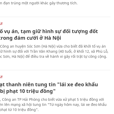
ên đạn trúng một người khác gây thương tích.
ẬT
ố vụ án, tạm giữ hình sự đối tượng đốt
trong đám cưới ở Hà Nội
Công an huyện Sóc Sơn (Hà Nội) vừa cho biết đã khởi tố vụ án
ữ hình sự đối với Trần Văn Khang (40 tuổi, ở khối 12, xã Phù Lỗ,
 Sơn, Hà Nội) để điều tra về hành vi gây rối trật tự công cộng.
ẬT
t thanh niên tung tin "lái xe đeo khẩu
bị phạt 10 triệu đồng"
, Công an TP Hải Phòng cho biết vừa xử phạt 5 triệu đồng với
ên lên mạng xã hội tung tin "Từ ngày hôm nay, lái xe đeo khẩu
phạt từ 10 triệu đồng".