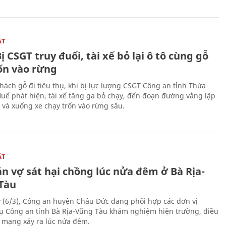
ẬT
ị CSGT truy đuổi, tài xế bỏ lại ô tô cùng gỗ
rốn vào rừng
hách gỗ đi tiêu thụ, khi bị lực lượng CSGT Công an tỉnh Thừa
Huế phát hiện, tài xế tăng ga bỏ chạy, đến đoạn đường vắng lập
 và xuống xe chạy trốn vào rừng sâu.
ẬT
n vợ sát hại chồng lúc nửa đêm ở Bà Rịa-
Tàu
 (6/3), Công an huyện Châu Đức đang phối hợp các đơn vị
ụ Công an tỉnh Bà Rịa-Vũng Tàu khám nghiệm hiện trường, điều
n mạng xảy ra lúc nửa đêm.