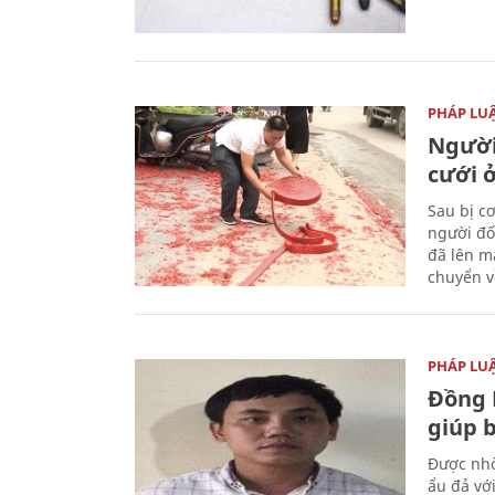
PHÁP LU
Người
cưới ở
Sau bị c
người đố
đã lên m
chuyển v
PHÁP LU
Đồng 
giúp 
Được nhờ
ẩu đả vớ