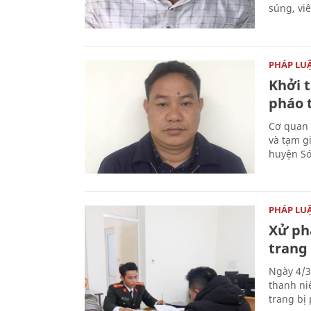
súng, vi
PHÁP LU
Khởi t
pháo 
Cơ quan 
và tạm gi
huyện Sóc
PHÁP LU
Xử phạ
trang 
Ngày 4/3
thanh ni
trang bị 