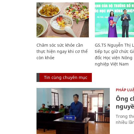
Chăm sóc sức khỏe cần
GS.TS Nguyễn Thị 
thực hiện ngay khi cơ thể
tiếp tục giữ chức 
còn khỏe
đốc Học viện Nông
nghiệp Việt Nam
Tin cùng chuyên mục
PHÁP LU
Ông ch
nguyền
Trong thờ
nhiều lầ