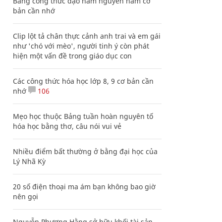
Bảng công thức đạo hàm nguyên hàm cơ
bản cần nhớ
Clip lột tả chân thực cảnh anh trai và em gái
như 'chó với mèo', người tinh ý còn phát
hiện một vấn đề trong giáo dục con
Các công thức hóa học lớp 8, 9 cơ bản cần
nhớ
106
Mẹo học thuộc Bảng tuần hoàn nguyên tố
hóa học bằng thơ, câu nói vui vẻ
Nhiều điểm bất thường ở bằng đại học của
Lý Nhã Kỳ
20 số điện thoại ma ám bạn không bao giờ
nên gọi
Nguyễn Phương Hằng sở hữu khối tài sản