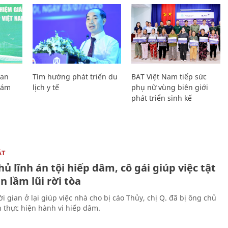
Lan
Tìm hướng phát triển du
BAT Việt Nam tiếp sức
Giám
lịch y tế
phụ nữ vùng biên giới
phát triển sinh kế
ẬT
ủ lĩnh án tội hiếp dâm, cô gái giúp việc tật
 lầm lũi rời tòa
i gian ở lại giúp việc nhà cho bị cáo Thủy, chị Q. đã bị ông chủ
n thực hiện hành vi hiếp dâm.