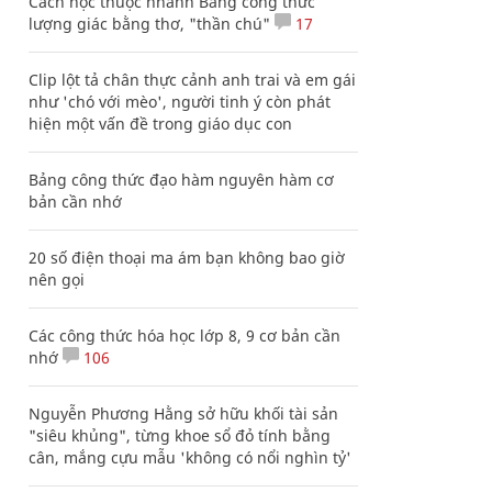
Cách học thuộc nhanh Bảng công thức
lượng giác bằng thơ, "thần chú"
17
Clip lột tả chân thực cảnh anh trai và em gái
như 'chó với mèo', người tinh ý còn phát
hiện một vấn đề trong giáo dục con
Bảng công thức đạo hàm nguyên hàm cơ
bản cần nhớ
20 số điện thoại ma ám bạn không bao giờ
nên gọi
Các công thức hóa học lớp 8, 9 cơ bản cần
nhớ
106
Nguyễn Phương Hằng sở hữu khối tài sản
"siêu khủng", từng khoe sổ đỏ tính bằng
cân, mắng cựu mẫu 'không có nổi nghìn tỷ'