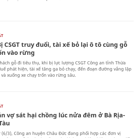
ẬT
ị CSGT truy đuổi, tài xế bỏ lại ô tô cùng gỗ
rốn vào rừng
hách gỗ đi tiêu thụ, khi bị lực lượng CSGT Công an tỉnh Thừa
Huế phát hiện, tài xế tăng ga bỏ chạy, đến đoạn đường vắng lập
 và xuống xe chạy trốn vào rừng sâu.
ẬT
n vợ sát hại chồng lúc nửa đêm ở Bà Rịa-
Tàu
 (6/3), Công an huyện Châu Đức đang phối hợp các đơn vị