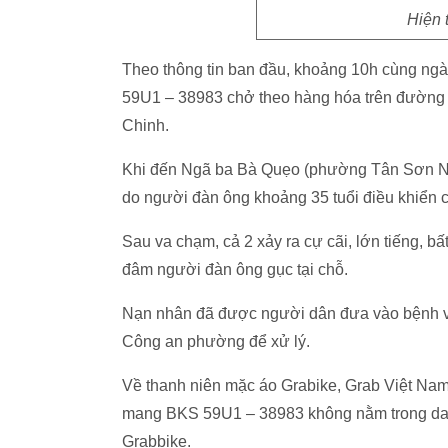
Hiện 
Theo thông tin ban đầu, khoảng 10h cùng ng
59U1 – 38983 chở theo hàng hóa trên đườn
Chinh.
Khi đến Ngã ba Bà Quẹo (phường Tân Sơn Nhì
do người đàn ông khoảng 35 tuổi điều khiển 
Sau va chạm, cả 2 xảy ra cự cãi, lớn tiếng, b
đâm người đàn ông gục tại chỗ.
Nạn nhân đã được người dân đưa vào bệnh việ
Công an phường để xử lý.
Về thanh niên mặc áo Grabike, Grab Việt Nam
mang BKS 59U1 – 38983 không nằm trong danh s
Grabbike.