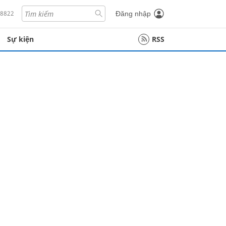
18822
Đăng nhập
Sự kiện
RSS