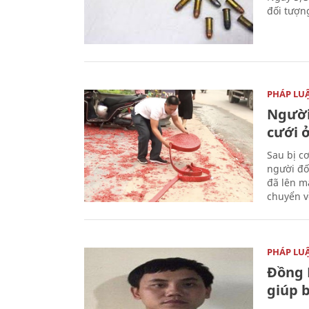
đối tượn
PHÁP LU
Người
cưới ở
Sau bị c
người đố
đã lên m
chuyển v
PHÁP LU
Đồng 
giúp 