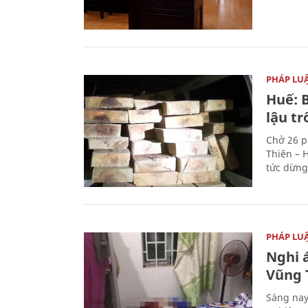
PHÁP LU
Huế: B
lậu t
Chở 26 p
Thiên – 
tức dừng
PHÁP LU
Nghi á
Vũng 
Sáng nay