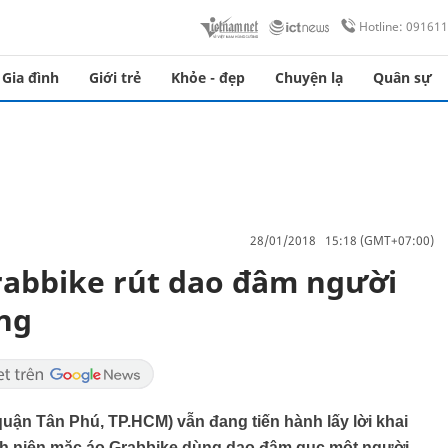
Hotline: 09161
Gia đình
Giới trẻ
Khỏe - đẹp
Chuyện lạ
Quân sự
28/01/2018 15:18 (GMT+07:00)
rabbike rút dao đâm người
ng
uận Tân Phú, TP.HCM) vẫn đang tiến hành lấy lời khai
anh niên mặc áo Grabbike dùng dao đâm gục một người