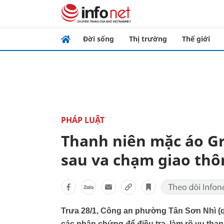
Đời sống
Thị trường
Thế giới
PHÁP LUẬT
Thanh niên mặc áo G
sau va chạm giao thô
Trưa 28/1, Công an phường Tân Sơn Nhì (q
các nhân chứng để điều tra, làm rõ vụ th