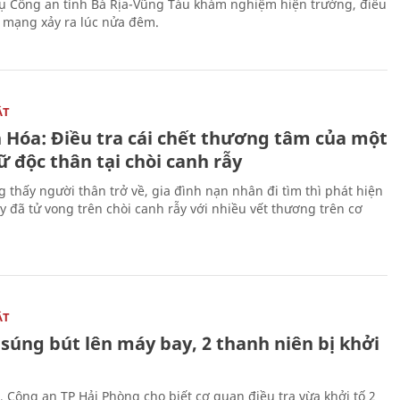
ụ Công an tỉnh Bà Rịa-Vũng Tàu khám nghiệm hiện trường, điều
n mạng xảy ra lúc nửa đêm.
ẬT
 Hóa: Điều tra cái chết thương tâm của một
 độc thân tại chòi canh rẫy
g thấy người thân trở về, gia đình nạn nhân đi tìm thì phát hiện
y đã tử vong trên chòi canh rẫy với nhiều vết thương trên cơ
ẬT
súng bút lên máy bay, 2 thanh niên bị khởi
, Công an TP Hải Phòng cho biết cơ quan điều tra vừa khởi tố 2