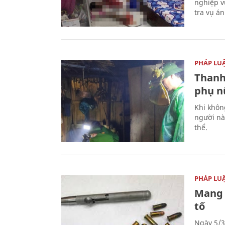
nghiệp v
tra vụ á
PHÁP LU
Thanh
phụ nữ
Khi khôn
người nà
thể.
PHÁP LU
Mang 
tố
Ngày 5/3