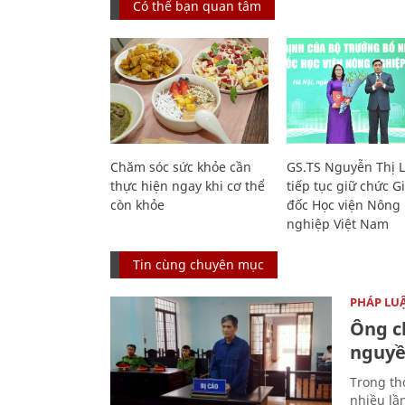
Có thể bạn quan tâm
Chăm sóc sức khỏe cần
GS.TS Nguyễn Thị 
thực hiện ngay khi cơ thể
tiếp tục giữ chức 
còn khỏe
đốc Học viện Nông
nghiệp Việt Nam
Tin cùng chuyên mục
PHÁP LU
Ông ch
nguyền
Trong thờ
nhiều lầ