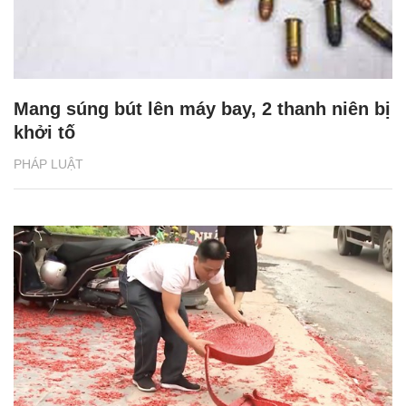
Mang súng bút lên máy bay, 2 thanh niên bị
khởi tố
PHÁP LUẬT