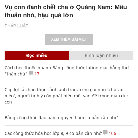
Vụ con đánh chết cha ở Quảng Nam: Mâu
thuẫn nhỏ, hậu quả lớn
PHÁP LUẬT
XEM THÊM BÀI VIẾT
Đọc nhiều
Bình luận nhiều
Cách học thuộc nhanh Bảng công thức lượng giác bằng thơ,
"thần chú"
17
Clip lột tả chân thực cảnh anh trai và em gái như 'chó với
mèo', người tinh ý còn phát hiện một vấn đề trong giáo dục
con
Bảng công thức đạo hàm nguyên hàm cơ bản cần nhớ
Các công thức hóa học lớp 8, 9 cơ bản cần nhớ
106