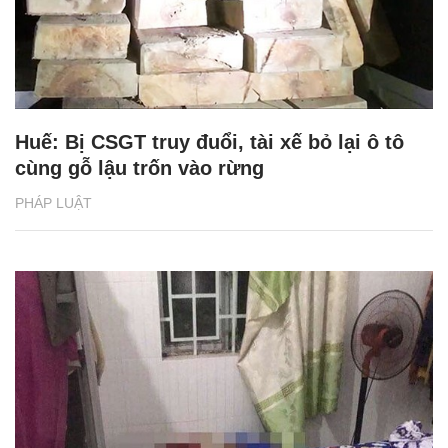
Huế: Bị CSGT truy đuổi, tài xế bỏ lại ô tô
cùng gỗ lậu trốn vào rừng
PHÁP LUẬT