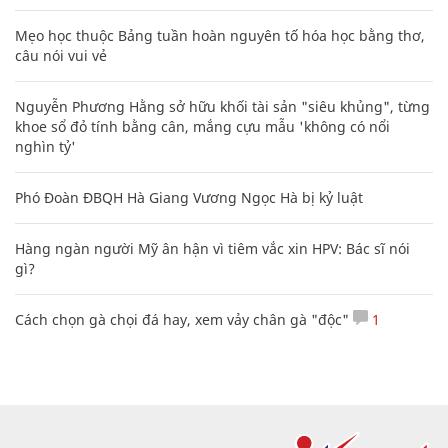
Mẹo học thuộc Bảng tuần hoàn nguyên tố hóa học bằng thơ,
câu nói vui vẻ
Nguyễn Phương Hằng sở hữu khối tài sản "siêu khủng", từng
khoe sổ đỏ tính bằng cân, mắng cựu mẫu 'không có nổi
nghìn tỷ'
Phó Đoàn ĐBQH Hà Giang Vương Ngọc Hà bị kỷ luật
Hàng ngàn người Mỹ ân hận vì tiêm vắc xin HPV: Bác sĩ nói
gì?
Cách chọn gà chọi đá hay, xem vảy chân gà "độc"
1