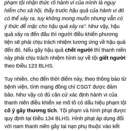
phạm tội nhận thức rõ hành vi của mình là nguy
hiểm cho xã hội, thấy trước hậu quả của hành vi đó
có thể xảy ra, tuy không mong muốn nhưng vẫn có
ý thức để mặc cho hậu quả xảy ra".
Như vậy, hậu
quả xảy ra đến đâu thì người điều khiển phương
tiện sẽ phải chịu trách nhiệm tương ứng về hậu quả
đến đó. Nếu gây hậu quả
chết người
thì thanh niên
này phải chịu trách nhiệm hình sự về tội
giết người
theo Điều 123 BLHS.
Tuy nhiên, cho đến thời điểm này, theo thông báo từ
bệnh viện, tính mạng đồng chí CSGT được đảm
bảo. Như vậy có đủ căn cứ xác định hành vi của
thanh niên điều khiển xe mô tô có dấu hiệu phạm tội
cố ý gây thương tích
. Tội phạm và hình phạt được
quy định tại Điều 134 BLHS. Hình phạt áp dụng đối
với nam thanh niên gây tai nạn phụ thuộc vào kết