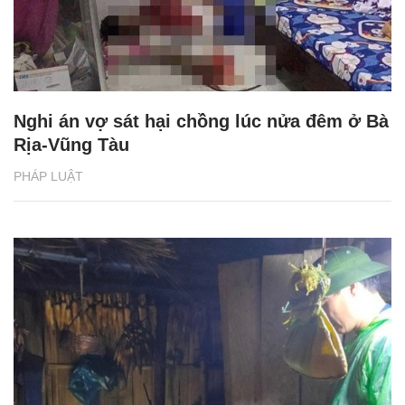
Nghi án vợ sát hại chồng lúc nửa đêm ở Bà
Rịa-Vũng Tàu
PHÁP LUẬT