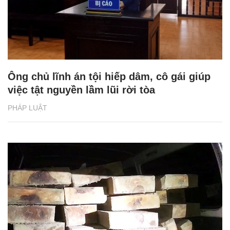
Ông chủ lĩnh án tội hiếp dâm, cô gái giúp
việc tật nguyền lầm lũi rời tòa
PHÁP LUẬT