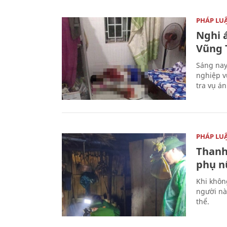
PHÁP LU
Nghi á
Vũng 
Sáng nay
nghiệp v
tra vụ á
PHÁP LU
Thanh
phụ nữ
Khi khôn
người nà
thể.