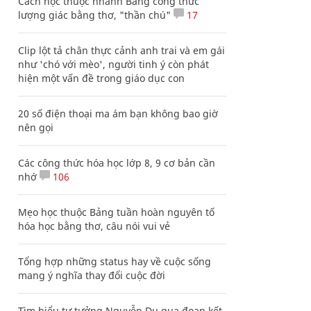
Cách học thuộc nhanh Bảng công thức
lượng giác bằng thơ, "thần chú"
17
Clip lột tả chân thực cảnh anh trai và em gái
như 'chó với mèo', người tinh ý còn phát
hiện một vấn đề trong giáo dục con
20 số điện thoại ma ám bạn không bao giờ
nên gọi
Các công thức hóa học lớp 8, 9 cơ bản cần
nhớ
106
Mẹo học thuộc Bảng tuần hoàn nguyên tố
hóa học bằng thơ, câu nói vui vẻ
Tổng hợp những status hay về cuộc sống
mang ý nghĩa thay đổi cuộc đời
Tìm hiểu tư tưởng Nguyễn Du qua đoạn kết