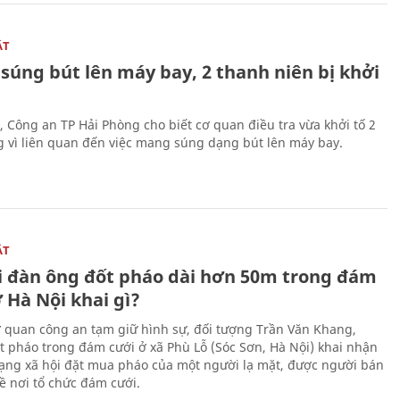
ẬT
súng bút lên máy bay, 2 thanh niên bị khởi
, Công an TP Hải Phòng cho biết cơ quan điều tra vừa khởi tố 2
g vì liên quan đến việc mang súng dạng bút lên máy bay.
ẬT
 đàn ông đốt pháo dài hơn 50m trong đám
 Hà Nội khai gì?
ơ quan công an tạm giữ hình sự, đối tượng Trần Văn Khang,
t pháo trong đám cưới ở xã Phù Lỗ (Sóc Sơn, Hà Nội) khai nhận
ạng xã hội đặt mua pháo của một người lạ mặt, được người bán
ề nơi tổ chức đám cưới.