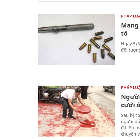
PHÁP LU
Mang 
tố
Ngày 5/3
đối tượn
PHÁP LU
Người
cưới ở
Sau bị c
người đố
đã lên m
chuyển v