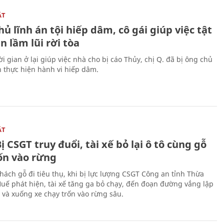
ẬT
ủ lĩnh án tội hiếp dâm, cô gái giúp việc tật
 lầm lũi rời tòa
i gian ở lại giúp việc nhà cho bị cáo Thủy, chị Q. đã bị ông chủ
n thực hiện hành vi hiếp dâm.
ẬT
ị CSGT truy đuổi, tài xế bỏ lại ô tô cùng gỗ
rốn vào rừng
hách gỗ đi tiêu thụ, khi bị lực lượng CSGT Công an tỉnh Thừa
Huế phát hiện, tài xế tăng ga bỏ chạy, đến đoạn đường vắng lập
 và xuống xe chạy trốn vào rừng sâu.