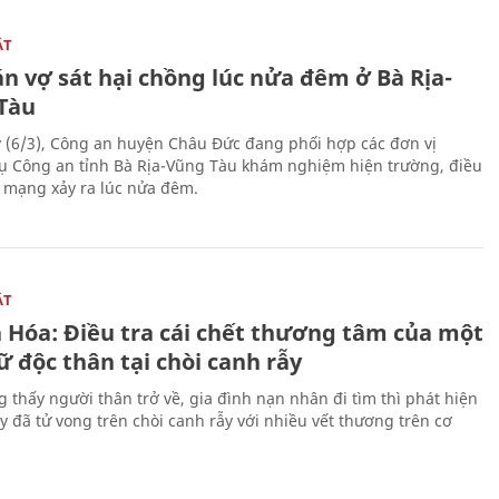
ẬT
n vợ sát hại chồng lúc nửa đêm ở Bà Rịa-
Tàu
 (6/3), Công an huyện Châu Đức đang phối hợp các đơn vị
ụ Công an tỉnh Bà Rịa-Vũng Tàu khám nghiệm hiện trường, điều
n mạng xảy ra lúc nửa đêm.
ẬT
 Hóa: Điều tra cái chết thương tâm của một
 độc thân tại chòi canh rẫy
g thấy người thân trở về, gia đình nạn nhân đi tìm thì phát hiện
y đã tử vong trên chòi canh rẫy với nhiều vết thương trên cơ