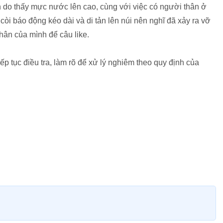
n do thấy mực nước lên cao, cùng với việc có người thân ở
òi báo động kéo dài và di tản lên núi nên nghĩ đã xảy ra vỡ
nhân của mình để câu like.
p tục điều tra, làm rõ để xử lý nghiêm theo quy định của