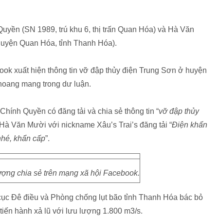
 Quyền (SN 1989, trú khu 6, thị trấn Quan Hóa) và Hà Văn
huyện Quan Hóa, tỉnh Thanh Hóa).
book xuất hiện thông tin vỡ đập thủy điện Trung Sơn ở huyện
hoang mang trong dư luận.
Chính Quyền có đăng tải và chia sẻ thông tin “
vỡ đập thủy
a Hà Văn Mười với nickname Xâu’s Trai’s đăng tải “
Điện khẩn
nhé, khẩn cấp
”.
ượng chia sẻ trên mạng xã hội Facebook.
c Đê điều và Phòng chống lụt bão tỉnh Thanh Hóa bác bỏ
 tiến hành xả lũ với lưu lượng 1.800 m3/s.