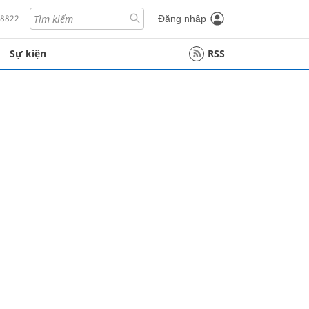
18822
Đăng nhập
Sự kiện
RSS