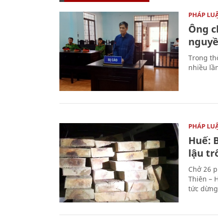
PHÁP LU
Ông ch
nguyền
Trong thờ
nhiều lầ
PHÁP LU
Huế: B
lậu t
Chở 26 p
Thiên – 
tức dừng