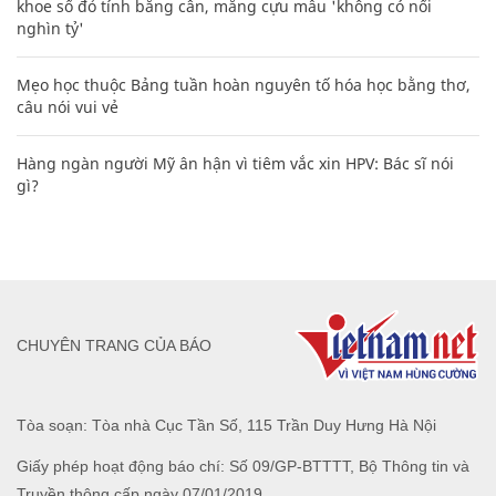
khoe sổ đỏ tính bằng cân, mắng cựu mẫu 'không có nổi
nghìn tỷ'
Mẹo học thuộc Bảng tuần hoàn nguyên tố hóa học bằng thơ,
câu nói vui vẻ
Hàng ngàn người Mỹ ân hận vì tiêm vắc xin HPV: Bác sĩ nói
gì?
CHUYÊN TRANG CỦA BÁO
Tòa soạn: Tòa nhà Cục Tần Số, 115 Trần Duy Hưng Hà Nội
Giấy phép hoạt động báo chí: Số 09/GP-BTTTT, Bộ Thông tin và
Truyền thông cấp ngày 07/01/2019.