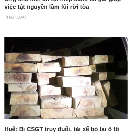
việc tật nguyền lầm lũi rời tòa
PHÁP LUẬT
Huế: Bị CSGT truy đuổi, tài xế bỏ lại ô tô