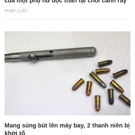
của một phụ nữ độc thân tại chòi canh rẫy
PHÁP LUẬT
Mang súng bút lên máy bay, 2 thanh niên bị
khởi tố