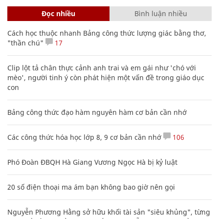
Đọc nhiều
Bình luận nhiều
Cách học thuộc nhanh Bảng công thức lượng giác bằng thơ,
"thần chú"
17
Clip lột tả chân thực cảnh anh trai và em gái như 'chó với
mèo', người tinh ý còn phát hiện một vấn đề trong giáo dục
con
Bảng công thức đạo hàm nguyên hàm cơ bản cần nhớ
Các công thức hóa học lớp 8, 9 cơ bản cần nhớ
106
Phó Đoàn ĐBQH Hà Giang Vương Ngọc Hà bị kỷ luật
20 số điện thoại ma ám bạn không bao giờ nên gọi
Nguyễn Phương Hằng sở hữu khối tài sản "siêu khủng", từng