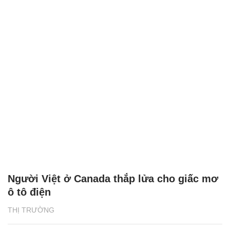
Người Việt ở Canada thắp lửa cho giấc mơ
ô tô điện
THỊ TRƯỜNG