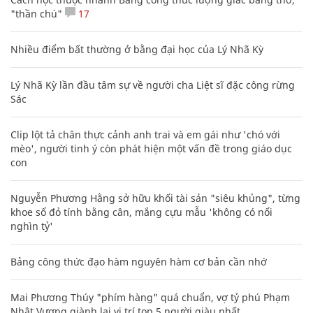
"thần chú"
17
Nhiều điểm bất thường ở bằng đại học của Lý Nhã Kỳ
Lý Nhã Kỳ lần đầu tâm sự về người cha Liệt sĩ đặc công rừng
Sác
Clip lột tả chân thực cảnh anh trai và em gái như 'chó với
mèo', người tinh ý còn phát hiện một vấn đề trong giáo dục
con
Nguyễn Phương Hằng sở hữu khối tài sản "siêu khủng", từng
khoe sổ đỏ tính bằng cân, mắng cựu mẫu 'không có nổi
nghìn tỷ'
Bảng công thức đạo hàm nguyên hàm cơ bản cần nhớ
Mai Phương Thúy "phím hàng" quá chuẩn, vợ tỷ phú Phạm
Nhật Vượng giành lại vị trí top 5 người giàu nhất