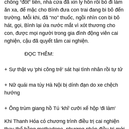
chồng “đốt” tiền, nhà cửa đã xin ly hôn rồi bỏ đi làm
ăn xa, để mặc cho Bình đưa con trai đang bi bô đến
trường. Mỗi khi, đã “no” thuốc, ngồi nhìn con bi bô
hát, gọi, Bình lại ứa nước mắt vì xót thương cho
con, được mọi người trong gia đình động viên cai
nghiện, cậu đã quyết tâm cai nghiện.
ĐỌC THÊM:
+ Sự thật vụ 'phi công trẻ' sát hại tình nhân rồi tự tử
+ Nữ quái ma túy Hà Nội bị dính đạn do xe chệch
hướng
+ Ông trùm giang hồ Tú ‘khỉ’ cưỡi xế hộp 'đi làm'
Khi Thanh Hóa có chương trình điều trị cai nghiện