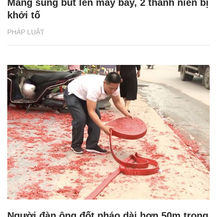
Mang súng bút lên máy bay, 2 thanh niên bị
khởi tố
PHÁP LUẬT
Người đàn ông đốt pháo dài hơn 50m trong