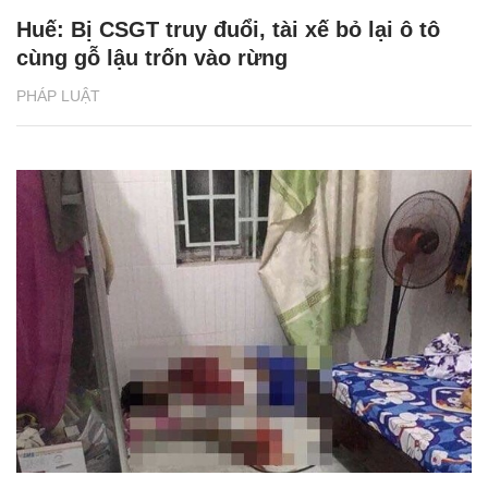
Huế: Bị CSGT truy đuổi, tài xế bỏ lại ô tô
cùng gỗ lậu trốn vào rừng
PHÁP LUẬT