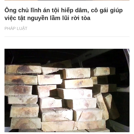
Ông chủ lĩnh án tội hiếp dâm, cô gái giúp
việc tật nguyền lầm lũi rời tòa
PHÁP LUẬT