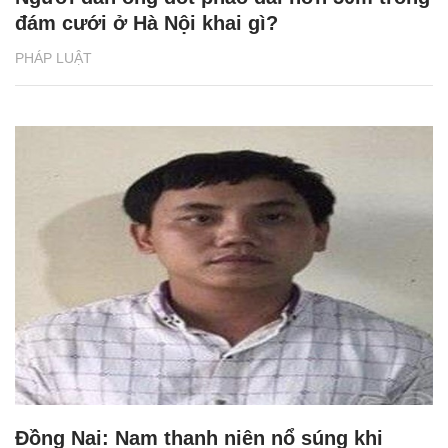
đám cưới ở Hà Nội khai gì?
PHÁP LUẬT
Đồng Nai: Nam thanh niên nổ súng khi