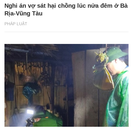
Nghi án vợ sát hại chồng lúc nửa đêm ở Bà
Rịa-Vũng Tàu
PHÁP LUẬT