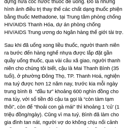
đựng nửa cốc nước thuốc để uống. Đó là những
hình ảnh điều trị thay thế các chất dạng thuốc phiện
bằng thuốc Methadone, tại Trung tâm phòng chống
HIV/AIDS Thanh Hóa, dự án phòng chống
HIV/AIDS Trung ương do Ngân hàng thế giới tài trợ.
Sau khi đã uống xong liều thuốc, người thanh niên
ra bước đến hàng nghế nhựa được lắp đặt gần
quầy uống thuốc, qua vài câu xã giao, người thanh
niên cho chúng tôi biết, cậu là Mai Thanh Bình (35
tuổi), ở phường Đông Thọ, TP. Thanh Hoá, nghiện
ma tuý được hơn 12 năm nay, trước kia mỗi ngày
trung bình B “đầu tư” khoảng 600 nghìn đồng cho
ma túy, với số tiền đó cậu ta gọi là “còn tàm tạm
thôi”, còn để “thoải con gà mái” thì khoảng 1 'củ' (1
triệu đồng/ngày). Cũng vì ma tuý, Bình đã làm cho
gia đình tan nát, người vợ do không chịu nổi cảnh