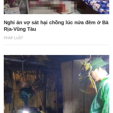
Nghi án vợ sát hại chồng lúc nửa đêm ở Bà
Rịa-Vũng Tàu
PHÁP LUẬT