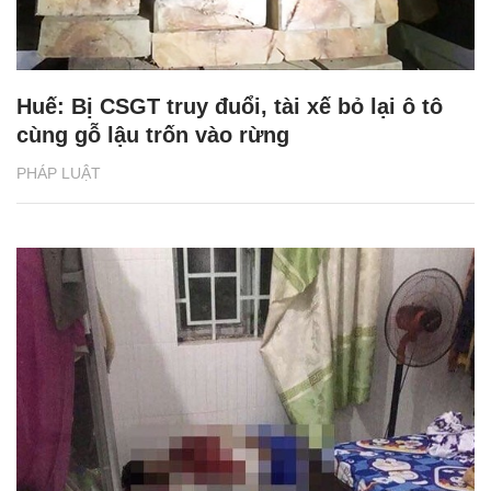
Huế: Bị CSGT truy đuổi, tài xế bỏ lại ô tô
cùng gỗ lậu trốn vào rừng
PHÁP LUẬT