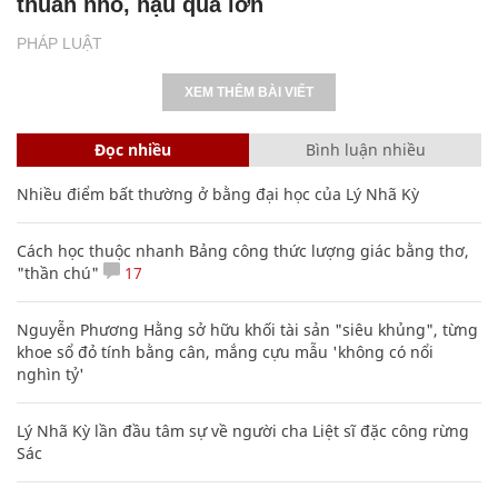
thuẫn nhỏ, hậu quả lớn
PHÁP LUẬT
XEM THÊM BÀI VIẾT
Đọc nhiều
Bình luận nhiều
Nhiều điểm bất thường ở bằng đại học của Lý Nhã Kỳ
Cách học thuộc nhanh Bảng công thức lượng giác bằng thơ,
"thần chú"
17
Nguyễn Phương Hằng sở hữu khối tài sản "siêu khủng", từng
khoe sổ đỏ tính bằng cân, mắng cựu mẫu 'không có nổi
nghìn tỷ'
Lý Nhã Kỳ lần đầu tâm sự về người cha Liệt sĩ đặc công rừng
Sác