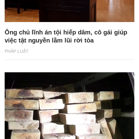
Ông chủ lĩnh án tội hiếp dâm, cô gái giúp
việc tật nguyền lầm lũi rời tòa
PHÁP LUẬT