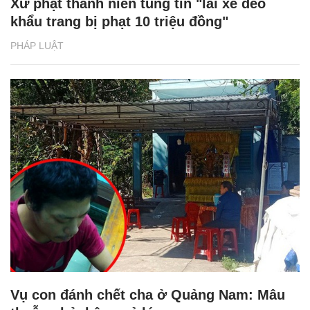
Xử phạt thanh niên tung tin "lái xe đeo
khẩu trang bị phạt 10 triệu đồng"
PHÁP LUẬT
Vụ con đánh chết cha ở Quảng Nam: Mâu