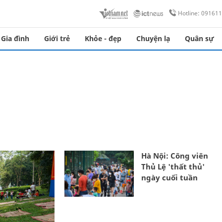
Hotline: 09161
Gia đình
Giới trẻ
Khỏe - đẹp
Chuyện lạ
Quân sự
Hà Nội: Công viên
Thủ Lệ 'thất thủ'
ngày cuối tuần