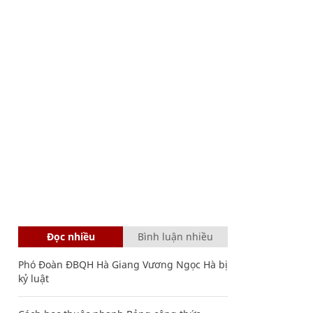
Đọc nhiều
Bình luận nhiều
Phó Đoàn ĐBQH Hà Giang Vương Ngọc Hà bị
kỷ luật