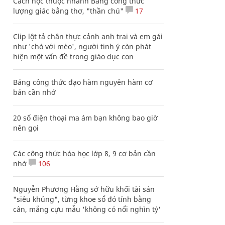
Cách học thuộc nhanh Bảng công thức
lượng giác bằng thơ, "thần chú"
17
Clip lột tả chân thực cảnh anh trai và em gái
như 'chó với mèo', người tinh ý còn phát
hiện một vấn đề trong giáo dục con
Bảng công thức đạo hàm nguyên hàm cơ
bản cần nhớ
20 số điện thoại ma ám bạn không bao giờ
nên gọi
Các công thức hóa học lớp 8, 9 cơ bản cần
nhớ
106
Nguyễn Phương Hằng sở hữu khối tài sản
"siêu khủng", từng khoe sổ đỏ tính bằng
cân, mắng cựu mẫu 'không có nổi nghìn tỷ'