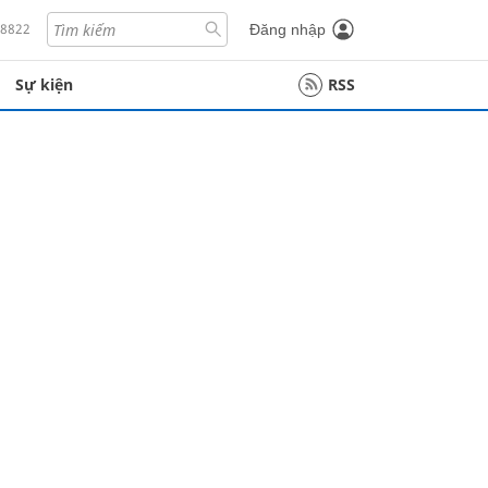
18822
Đăng nhập
Sự kiện
RSS