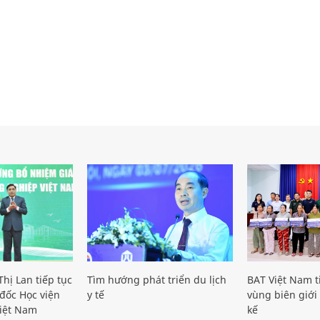
hị Lan tiếp tục
Tìm hướng phát triển du lịch
BAT Việt Nam t
đốc Học viện
y tế
vùng biên giới 
iệt Nam
kế