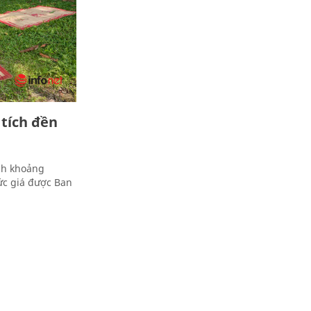
 tích đền
ình khoảng
ức giá được Ban