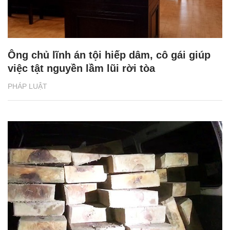
Ông chủ lĩnh án tội hiếp dâm, cô gái giúp
việc tật nguyền lầm lũi rời tòa
PHÁP LUẬT