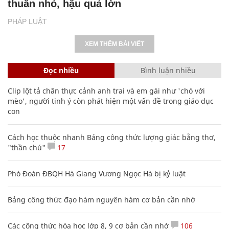
thuẫn nhỏ, hậu quả lớn
PHÁP LUẬT
XEM THÊM BÀI VIẾT
Đọc nhiều
Bình luận nhiều
Clip lột tả chân thực cảnh anh trai và em gái như 'chó với
mèo', người tinh ý còn phát hiện một vấn đề trong giáo dục
con
Cách học thuộc nhanh Bảng công thức lượng giác bằng thơ,
"thần chú"
17
Phó Đoàn ĐBQH Hà Giang Vương Ngọc Hà bị kỷ luật
Bảng công thức đạo hàm nguyên hàm cơ bản cần nhớ
Các công thức hóa học lớp 8, 9 cơ bản cần nhớ
106