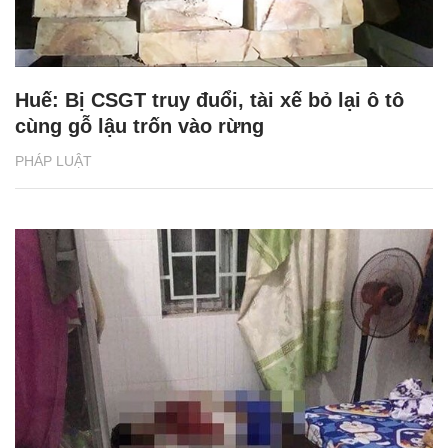
Huế: Bị CSGT truy đuổi, tài xế bỏ lại ô tô
cùng gỗ lậu trốn vào rừng
PHÁP LUẬT