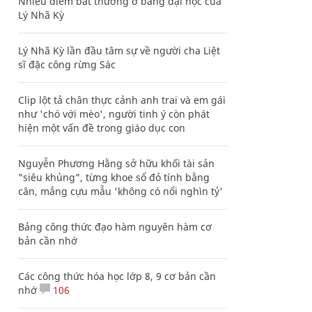
Nhiều điểm bất thường ở bằng đại học của
Lý Nhã Kỳ
Lý Nhã Kỳ lần đầu tâm sự về người cha Liệt
sĩ đặc công rừng Sác
Clip lột tả chân thực cảnh anh trai và em gái
như 'chó với mèo', người tinh ý còn phát
hiện một vấn đề trong giáo dục con
Nguyễn Phương Hằng sở hữu khối tài sản
"siêu khủng", từng khoe sổ đỏ tính bằng
cân, mắng cựu mẫu 'không có nổi nghìn tỷ'
Bảng công thức đạo hàm nguyên hàm cơ
bản cần nhớ
Các công thức hóa học lớp 8, 9 cơ bản cần
nhớ
106