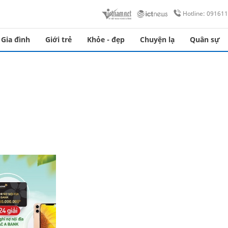
Hotline: 09161
Gia đình
Giới trẻ
Khỏe - đẹp
Chuyện lạ
Quân sự