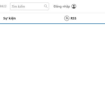
18822
Đăng nhập
Sự kiện
RSS