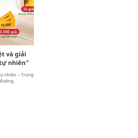
t và giải
tự nhiên”
ự nhiên – Trúng
 đường.