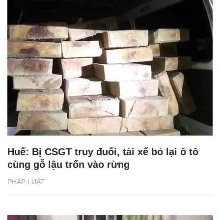
Huế: Bị CSGT truy đuổi, tài xế bỏ lại ô tô
cùng gỗ lậu trốn vào rừng
PHÁP LUẬT