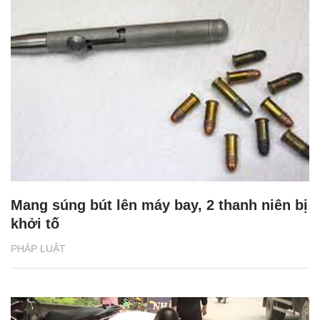
Mang súng bút lên máy bay, 2 thanh niên bị
khởi tố
PHÁP LUẬT