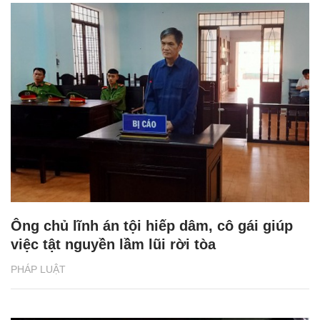
Ông chủ lĩnh án tội hiếp dâm, cô gái giúp
việc tật nguyền lầm lũi rời tòa
PHÁP LUẬT