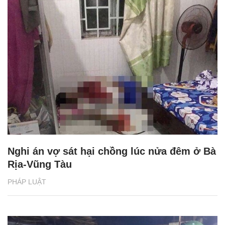
Nghi án vợ sát hại chồng lúc nửa đêm ở Bà
Rịa-Vũng Tàu
PHÁP LUẬT