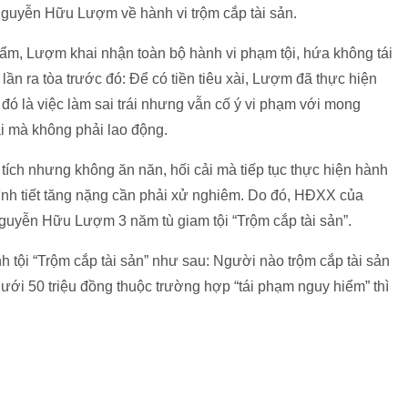
 Nguyễn Hữu Lượm về hành vi trộm cắp tài sản.
thẩm, Lượm khai nhận toàn bộ hành vi phạm tội, hứa không tái
lần ra tòa trước đó: Để có tiền tiêu xài, Lượm đã thực hiện
đó là việc làm sai trái nhưng vẫn cố ý vi phạm với mong
ài mà không phải lao động.
tích nhưng không ăn năn, hối cải mà tiếp tục thực hiện hành
à tình tiết tăng nặng cần phải xử nghiêm. Do đó, HĐXX của
uyễn Hữu Lượm 3 năm tù giam tội “Trộm cắp tài sản”.
h tội “Trộm cắp tài sản” như sau: Người nào trộm cắp tài sản
 dưới 50 triệu đồng thuộc trường hợp “tái phạm nguy hiểm” thì