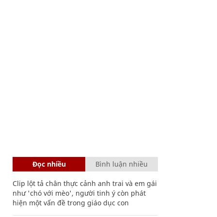
Đọc nhiều
Bình luận nhiều
Clip lột tả chân thực cảnh anh trai và em gái
như 'chó với mèo', người tinh ý còn phát
hiện một vấn đề trong giáo dục con