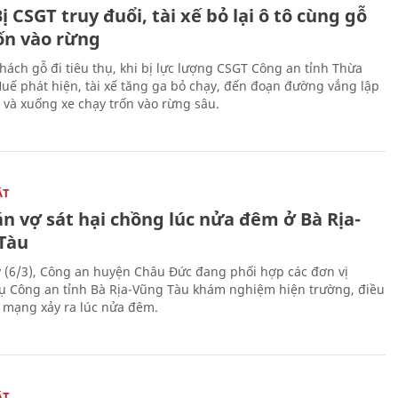
ị CSGT truy đuổi, tài xế bỏ lại ô tô cùng gỗ
rốn vào rừng
hách gỗ đi tiêu thụ, khi bị lực lượng CSGT Công an tỉnh Thừa
Huế phát hiện, tài xế tăng ga bỏ chạy, đến đoạn đường vắng lập
 và xuống xe chạy trốn vào rừng sâu.
ẬT
n vợ sát hại chồng lúc nửa đêm ở Bà Rịa-
Tàu
 (6/3), Công an huyện Châu Đức đang phối hợp các đơn vị
ụ Công an tỉnh Bà Rịa-Vũng Tàu khám nghiệm hiện trường, điều
n mạng xảy ra lúc nửa đêm.
ẬT