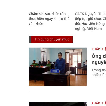
Chăm sóc sức khỏe cần
GS.TS Nguyễn Thị 
thực hiện ngay khi cơ thể
tiếp tục giữ chức 
còn khỏe
đốc Học viện Nông
nghiệp Việt Nam
Tin cùng chuyên mục
PHÁP LU
Ông ch
nguyền
Trong thờ
nhiều lầ
PHÁP LU