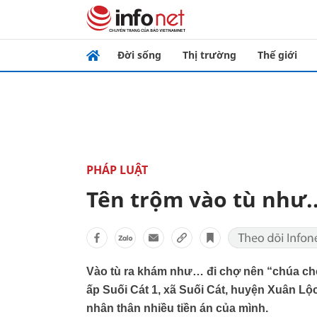
Đời sống
Thị trường
Thế giới
PHÁP LUẬT
Tên trộm vào tù như..
Vào tù ra khám như… đi chợ nên “chúa c
ấp Suối Cát 1, xã Suối Cát, huyện Xuân Lộ
nhân thân nhiều tiền án của mình.