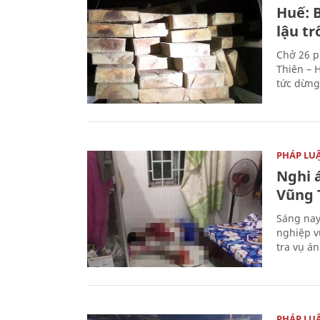
Huế: B
lậu t
Chở 26 p
Thiên – 
tức dừng
PHÁP LU
Nghi á
Vũng 
Sáng nay
nghiệp v
tra vụ á
PHÁP LU