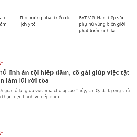
Lan
Tìm hướng phát triển du
BAT Việt Nam tiếp sức
Giám
lịch y tế
phụ nữ vùng biên giới
phát triển sinh kế
ẬT
ủ lĩnh án tội hiếp dâm, cô gái giúp việc tật
 lầm lũi rời tòa
i gian ở lại giúp việc nhà cho bị cáo Thủy, chị Q. đã bị ông chủ
n thực hiện hành vi hiếp dâm.
ẬT