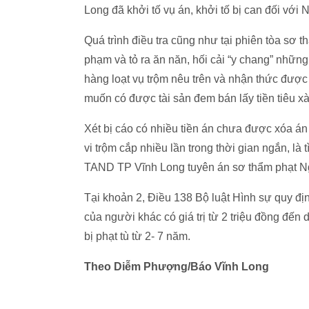
Long đã khởi tố vụ án, khởi tố bị can đối với
Quá trình điều tra cũng như tại phiên tòa sơ 
phạm và tỏ ra ăn năn, hối cải “y chang” những 
hàng loạt vụ trộm nêu trên và nhận thức được 
muốn có được tài sản đem bán lấy tiền tiêu x
Xét bị cáo có nhiều tiền án chưa được xóa án 
vi trộm cắp nhiều lần trong thời gian ngắn, l
TAND TP Vĩnh Long tuyên án sơ thẩm phạt Ng
Tại khoản 2, Điều 138 Bộ luật Hình sự quy địn
của người khác có giá trị từ 2 triệu đồng đến
bị phạt tù từ 2- 7 năm.
Theo Diễm Phượng/Báo Vĩnh Long