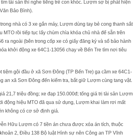
ìm tài sản thì nghe tiếng trẻ con khóc. Lượm sợ bị phát hiện
 Văn Bảo Bình).
 trong nhà có 3 xe gắn máy, Lượm dùng tay bẻ cong thanh sắt
ệu MTO rồi tiếp tục lấy chùm chìa khóa chủ nhà để sẵn trên
 ra ngoài (bên trong cốp xe có giấy đăng ký và sổ bảo hành
hóa khởi động xe 64C1-13056 chạy về Bến Tre tìm nơi tiêu
 tiệm gội đầu ở xã Sơn Đông (TP Bến Tre) gạ cầm xe 64C1-
 an xã Sơn Đông đến kiểm tra, bắt giữ Lượm cùng tang vật.
iá 21,7 triệu đồng; xe đạp 150.000đ; tổng giá trị tài sản Lượm
i di động hiệu MTO đã qua sử dụng, Lượm khai làm rơi mất
ên không có cơ sở định giá.
uyễn Hữu Lượm có 7 tiền án chưa được xóa án tích, thuộc
i khoản 2, Điều 138 Bộ luật Hình sự nên Công an TP Vĩnh