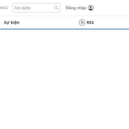
18822
Đăng nhập
Sự kiện
RSS