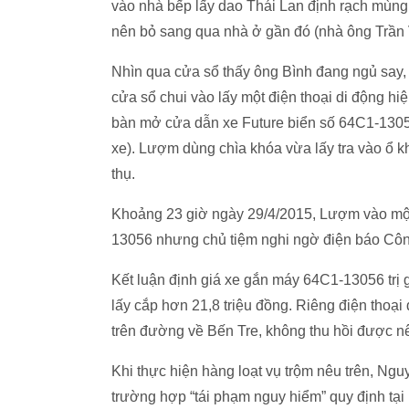
vào nhà bếp lấy dao Thái Lan định rạch mùng t
nên bỏ sang qua nhà ở gần đó (nhà ông Trần
Nhìn qua cửa sổ thấy ông Bình đang ngủ say,
cửa sổ chui vào lấy một điện thoại di động hi
bàn mở cửa dẫn xe Future biển số 64C1-13056
xe). Lượm dùng chìa khóa vừa lấy tra vào ổ k
thụ.
Khoảng 23 giờ ngày 29/4/2015, Lượm vào một
13056 nhưng chủ tiệm nghi ngờ điện báo Công
Kết luận định giá xe gắn máy 64C1-13056 trị g
lấy cắp hơn 21,8 triệu đồng. Riêng điện thoạ
trên đường về Bến Tre, không thu hồi được n
Khi thực hiện hàng loạt vụ trộm nêu trên, Ng
trường hợp “tái phạm nguy hiểm” quy định tạ