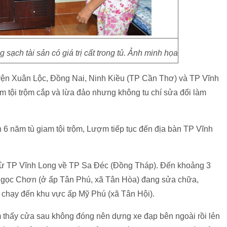
 sạch tài sản có giá trị cất trong tủ. Ảnh minh họa
ện Xuân Lộc, Đồng Nai, Ninh Kiều (TP Cần Thơ) và TP Vĩnh
m tội trộm cắp và lừa đảo nhưng không tu chí sửa đổi làm
6 năm tù giam tội trộm, Lượm tiếp tục đến địa bàn TP Vĩnh
từ TP Vĩnh Long về TP Sa Đéc (Đồng Tháp). Đến khoảng 3
 Ngọc Chơn (ở ấp Tân Phú, xã Tân Hòa) đang sửa chữa,
p chạy đến khu vực ấp Mỹ Phú (xã Tân Hội).
hấy cửa sau không đóng nên dựng xe đạp bên ngoài rồi lẻn