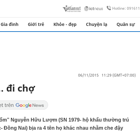
Hotline: 09161
Gia đình
Giới trẻ
Khỏe - đẹp
Chuyện lạ
Quân sự
06/11/2015 11:29 (GMT+07:00)
. đi chợ
hổm” Nguyễn Hữu Lượm (SN 1979- hộ khẩu thường trú
c- Đồng Nai) bịa ra 4 tên họ khác nhau nhằm che đậy