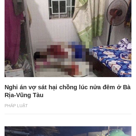
Nghi án vợ sát hại chồng lúc nửa đêm ở Bà
Rịa-Vũng Tàu
PHÁP LUẬT