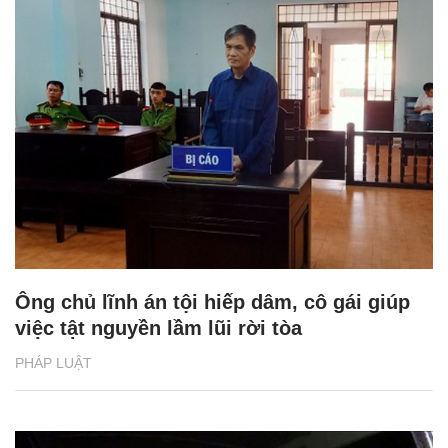
Ông chủ lĩnh án tội hiếp dâm, cô gái giúp
việc tật nguyền lầm lũi rời tòa
PHÁP LUẬT