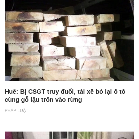
Huế: Bị CSGT truy đuổi, tài xế bỏ lại ô tô
cùng gỗ lậu trốn vào rừng
PHÁP LUẬT