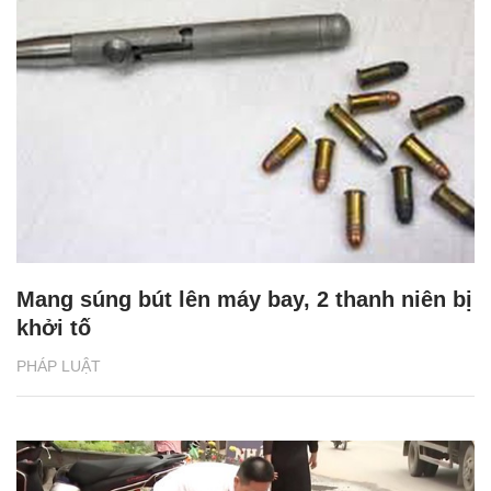
Mang súng bút lên máy bay, 2 thanh niên bị
khởi tố
PHÁP LUẬT