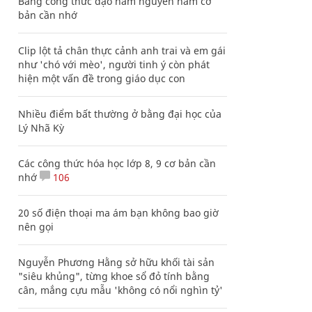
Bảng công thức đạo hàm nguyên hàm cơ
bản cần nhớ
Clip lột tả chân thực cảnh anh trai và em gái
như 'chó với mèo', người tinh ý còn phát
hiện một vấn đề trong giáo dục con
Nhiều điểm bất thường ở bằng đại học của
Lý Nhã Kỳ
Các công thức hóa học lớp 8, 9 cơ bản cần
nhớ
106
20 số điện thoại ma ám bạn không bao giờ
nên gọi
Nguyễn Phương Hằng sở hữu khối tài sản
"siêu khủng", từng khoe sổ đỏ tính bằng
cân, mắng cựu mẫu 'không có nổi nghìn tỷ'