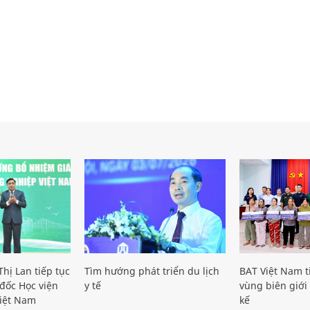
hị Lan tiếp tục
Tìm hướng phát triển du lịch
BAT Việt Nam t
đốc Học viện
y tế
vùng biên giới 
iệt Nam
kế