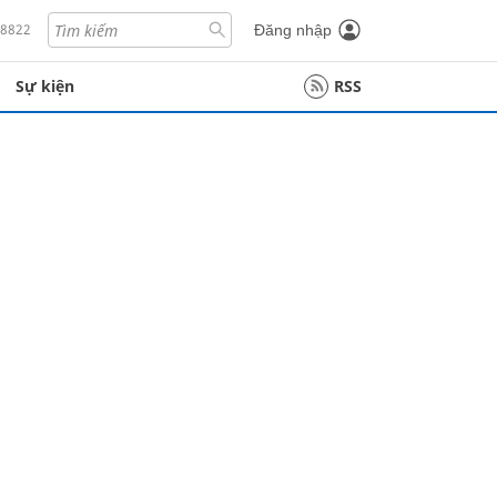
18822
Đăng nhập
Sự kiện
RSS