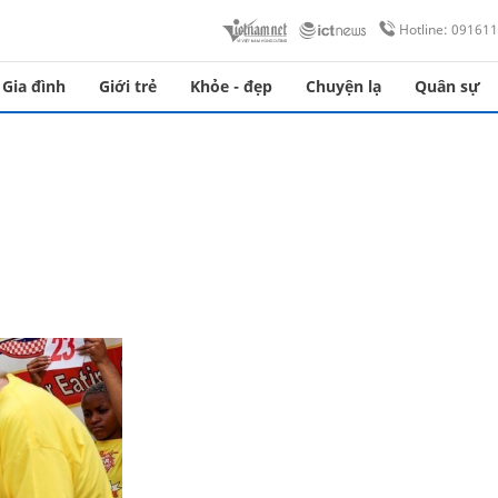
Hotline: 09161
Gia đình
Giới trẻ
Khỏe - đẹp
Chuyện lạ
Quân sự