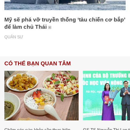
Mỹ sẽ phá vỡ truyền thống ‘tàu chiến cơ bắp’
để làm chủ Thái
QUÂN SỰ
CÓ THỂ BẠN QUAN TÂM
Chăm sóc sức khỏe cần thực hiện
GS.TS Nguyễn Thị Lan ti