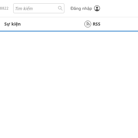
18822
Đăng nhập
Sự kiện
RSS