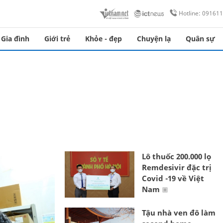
Hotline: 09161
Gia đình
Giới trẻ
Khỏe - đẹp
Chuyện lạ
Quân sự
Lô thuốc 200.000 lọ
Remdesivir đặc trị
Covid -19 về Việt
Nam
Tậu nhà ven đô làm