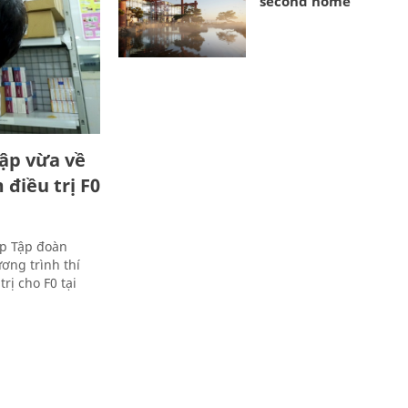
second home
hập vừa về
 điều trị F0
ập Tập đoàn
ương trình thí
rị cho F0 tại