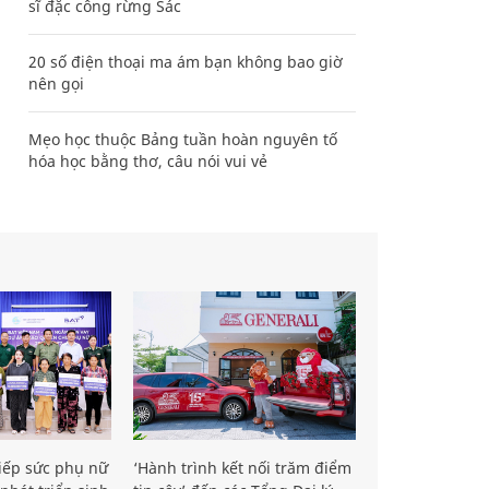
sĩ đặc công rừng Sác
20 số điện thoại ma ám bạn không bao giờ
nên gọi
Mẹo học thuộc Bảng tuần hoàn nguyên tố
hóa học bằng thơ, câu nói vui vẻ
iếp sức phụ nữ
‘Hành trình kết nối trăm điểm