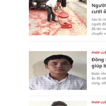
Người
cưới ở
Sau bị c
người đố
đã lên m
chuyển v
PHÁP LU
Đồng 
giúp 
Được nhờ
ẩu đả vớ
súng, vi
PHÁP LU