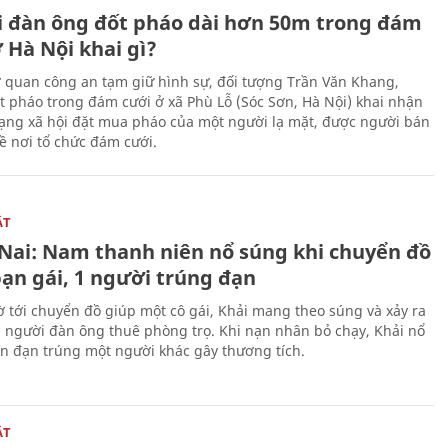
 đàn ông đốt pháo dài hơn 50m trong đám
 Hà Nội khai gì?
ơ quan công an tạm giữ hình sự, đối tượng Trần Văn Khang,
t pháo trong đám cưới ở xã Phù Lỗ (Sóc Sơn, Hà Nội) khai nhận
ạng xã hội đặt mua pháo của một người lạ mặt, được người bán
ề nơi tổ chức đám cưới.
ẬT
Nai: Nam thanh niên nổ súng khi chuyển đồ
bạn gái, 1 người trúng đạn
 tới chuyển đồ giúp một cô gái, Khải mang theo súng và xảy ra
i người đàn ông thuê phòng trọ. Khi nạn nhân bỏ chạy, Khải nổ
ên đạn trúng một người khác gây thương tích.
ẬT