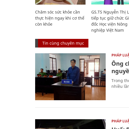
Chăm sóc sức khỏe cần
GS.TS Nguyễn Thị 
thực hiện ngay khi cơ thể
tiếp tục giữ chức 
còn khỏe
đốc Học viện Nông
nghiệp Việt Nam
Tin cùng chuyên mục
PHÁP LU
Ông ch
nguyền
Trong thờ
nhiều lầ
PHÁP LU