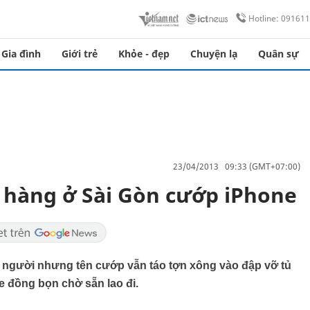
Hotline: 09161
Gia đình
Giới trẻ
Khỏe - đẹp
Chuyện lạ
Quân sự
23/04/2013 09:33 (GMT+07:00)
 hàng ở Sài Gòn cướp iPhone
3 người nhưng tên cướp vẫn táo tợn xông vào đập vỡ tủ
xe đồng bọn chờ sẵn lao đi.