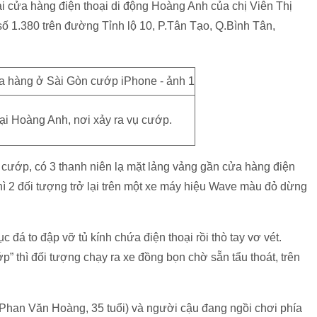
i cửa hàng điện thoại di động Hoàng Anh của chị Viên Thị
số 1.380 trên đường Tỉnh lộ 10, P.Tân Tạo, Q.Bình Tân,
ại Hoàng Anh, nơi xảy ra vụ cướp.
ụ cướp, có 3 thanh niên lạ mặt lảng vảng gần cửa hàng điện
 thì 2 đối tượng trở lại trên một xe máy hiệu Wave màu đỏ dừng
 đá to đập vỡ tủ kính chứa điện thoại rồi thò tay vơ vét.
” thì đối tượng chạy ra xe đồng bọn chờ sẵn tẩu thoát, trên
 (Phan Văn Hoàng, 35 tuổi) và người cậu đang ngồi chơi phía