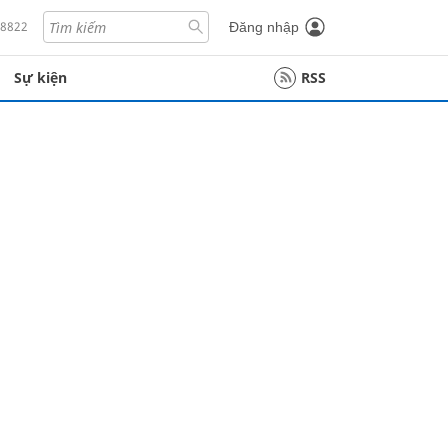
18822
Đăng nhập
Sự kiện
RSS