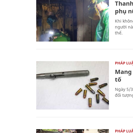
Thanh
phụ nữ
Khi khôn
người nà
thể.
PHÁP LU
Mang 
tố
Ngày 5/3
đối tượn
PHÁP LU