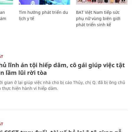
Lan
Tìm hướng phát triển du
BAT Việt Nam tiếp sức
Giám
lịch y tế
phụ nữ vùng biên giới
phát triển sinh kế
ẬT
ủ lĩnh án tội hiếp dâm, cô gái giúp việc tật
 lầm lũi rời tòa
i gian ở lại giúp việc nhà cho bị cáo Thủy, chị Q. đã bị ông chủ
n thực hiện hành vi hiếp dâm.
ẬT