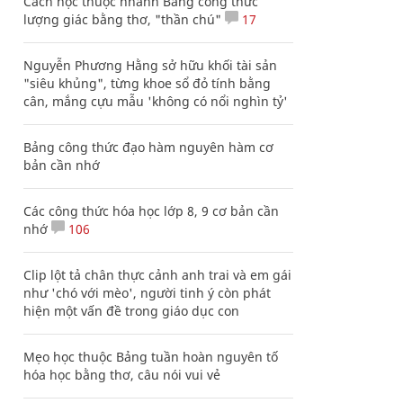
Cách học thuộc nhanh Bảng công thức
lượng giác bằng thơ, "thần chú"
17
Nguyễn Phương Hằng sở hữu khối tài sản
"siêu khủng", từng khoe sổ đỏ tính bằng
cân, mắng cựu mẫu 'không có nổi nghìn tỷ'
Bảng công thức đạo hàm nguyên hàm cơ
bản cần nhớ
Các công thức hóa học lớp 8, 9 cơ bản cần
nhớ
106
Clip lột tả chân thực cảnh anh trai và em gái
như 'chó với mèo', người tinh ý còn phát
hiện một vấn đề trong giáo dục con
Mẹo học thuộc Bảng tuần hoàn nguyên tố
hóa học bằng thơ, câu nói vui vẻ