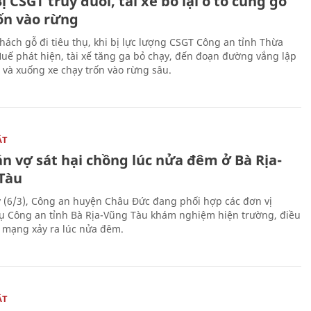
ị CSGT truy đuổi, tài xế bỏ lại ô tô cùng gỗ
rốn vào rừng
hách gỗ đi tiêu thụ, khi bị lực lượng CSGT Công an tỉnh Thừa
Huế phát hiện, tài xế tăng ga bỏ chạy, đến đoạn đường vắng lập
 và xuống xe chạy trốn vào rừng sâu.
ẬT
n vợ sát hại chồng lúc nửa đêm ở Bà Rịa-
Tàu
 (6/3), Công an huyện Châu Đức đang phối hợp các đơn vị
ụ Công an tỉnh Bà Rịa-Vũng Tàu khám nghiệm hiện trường, điều
n mạng xảy ra lúc nửa đêm.
ẬT